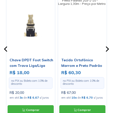
Chave DPDT Foot Switch
Tecido Ortofônico
com Trava Liga/Liga
Marrom e Preto Padrão
para Solda Fio - PBS-24-
203-1-10 - Largura 1,30m
R$ 18,00
R$ 60,30
202
- Preço por Metro
no PIX ou Boleto com
10
% de
no PIX ou Boleto com
10
% de
desconto
desconto
R$ 20,00
R$ 67,00
em até
3x
de
R$ 6,67
s/ juros
em até
10x
de
R$ 6,70
s/ juros
Comprar
Comprar