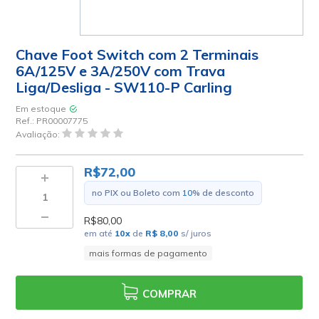
Chave Foot Switch com 2 Terminais
6A/125V e 3A/250V com Trava
Liga/Desliga - SW110-P Carling
Em estoque
Ref.:
PR00007775
Avaliação:
R$72,00
no PIX ou Boleto com
10
% de desconto
R$80,00
em até
10
x
de
R$ 8,00
s/ juros
mais formas de pagamento
COMPRAR