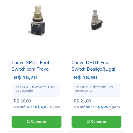
Chave SPDT Foot
Chave DPDT Foot
Switch com Trava
Switch Desliga/(Liga)
Liga/Liga para Solda
Momentâneo - PBS-
R$ 16,20
R$ 18,90
Fio - PBS-24-102 -
24B-2
no PIX ou Boleto com
10
%
no PIX ou Boleto com
10
%
Jietong
de desconto
de desconto
R$ 18,00
R$ 21,00
em até
3x
de
R$ 6,00
s/ juros
em até
4x
de
R$ 5,25
s/ juros
Comprar
Comprar