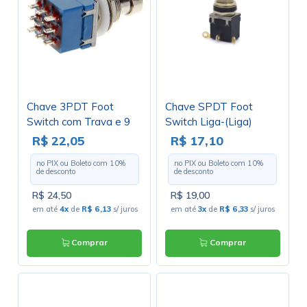
Chave 3PDT Foot
Chave SPDT Foot
Switch com Trava e 9
Switch Liga-(Liga)
Terminais Liga/Liga
Momentânea para
R$ 22,05
R$ 17,10
para Solda Fio - PBS-
Solda Fio - PBS-24-
no PIX ou Boleto com
10
%
no PIX ou Boleto com
10
%
24-302
112 - Jietong
de desconto
de desconto
R$ 24,50
R$ 19,00
em até
4x
de
R$ 6,13
s/ juros
em até
3x
de
R$ 6,33
s/ juros
Comprar
Comprar