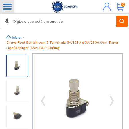
Minha
0
conta
Início
>
Chave Foot Switch com 2 Terminais 6A/125V e 3A/250V com Trava
Liga/Desliga - SW110-P Carling