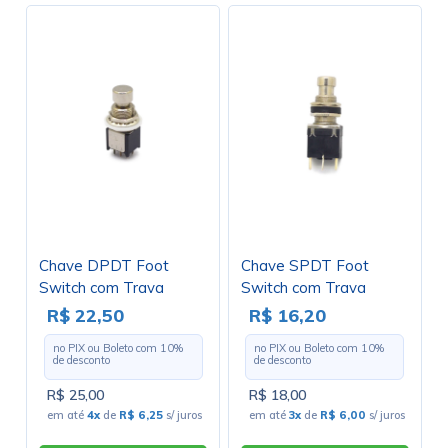
Chave DPDT Foot
Chave SPDT Foot
Switch com Trava
Switch com Trava
Liga/Liga PCI - PBS-
Liga/Liga PCI - PBS-
R$ 22,50
R$ 16,20
24-202SP
24-102P - Jietong
no PIX ou Boleto com
10
%
no PIX ou Boleto com
10
%
de desconto
de desconto
R$ 25,00
R$ 18,00
em até
4x
de
R$ 6,25
s/ juros
em até
3x
de
R$ 6,00
s/ juros