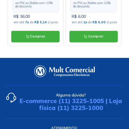
no PIX ou Boleto com
10
%
no PIX ou Boleto com
10
%
Liga/Desliga/(Liga)
de desconto
de desconto
Momentânea
R$ 36,00
R$ 6,00
em até
7x
de
R$ 5,14
s/ juros
em até
1x
de
R$ 6,00
s/ juros
Comprar
Comprar
Alguma dúvida?
E-commerce (11) 3225-1005 | Loja
física (11) 3225-1000
ATENDIMENTO: