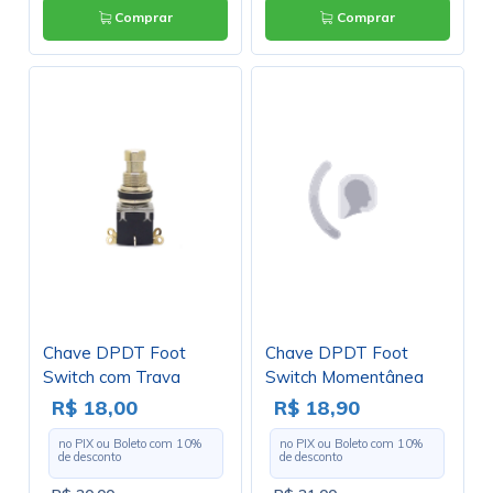
Comprar
Comprar
Chave DPDT Foot
Chave DPDT Foot
Switch com Trava
Switch Momentânea
Liga/Liga para Solda
Liga/(Liga) para Solda
R$ 18,00
R$ 18,90
Fio - PBS-24-202
Fio - PBS-24-212 -
no PIX ou Boleto com
10
%
no PIX ou Boleto com
10
%
Jietong
de desconto
de desconto