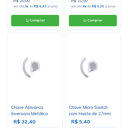
R$ 20,00
R$ 21,00
em até
3x
de
R$ 6,67
s/ juros
em até
4x
de
R$ 5,25
s/ juros
Comprar
Comprar
Chave Alavanca
Chave Micro Switch
Inversora Metálica
com Haste de 27mm
Unipolar Solda Fio 3A
16A/250Vac - KW11-7-
R$ 32,40
R$ 5,40
17.107
3