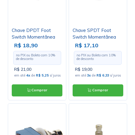
Chave DPDT Foot
Chave SPDT Foot
Switch Momentânea
Switch Momentânea
Liga-(Liga) com 6
Liga-(Liga) com 3
R$ 18,90
R$ 17,10
Terminais PCI - PBS-
Terminais PCI - PBS-
no PIX ou Boleto com
10
%
no PIX ou Boleto com
10
%
24-212P
24-112P
de desconto
de desconto
R$ 21,00
R$ 19,00
em até
4x
de
R$ 5,25
s/ juros
em até
3x
de
R$ 6,33
s/ juros
Comprar
Comprar