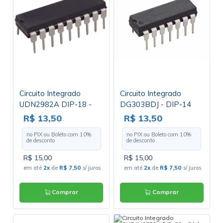
Circuito Integrado
Circuito Integrado
UDN2982A DIP-18 -
DG303BDJ - DIP-14
Cód. Loja 2428 -
R$ 13,50
R$ 13,50
Allegro
no PIX ou Boleto com
10
%
no PIX ou Boleto com
10
%
de desconto
de desconto
R$ 15,00
R$ 15,00
em até
2x
de
R$ 7,50
s/ juros
em até
2x
de
R$ 7,50
s/ juros
Comprar
Comprar