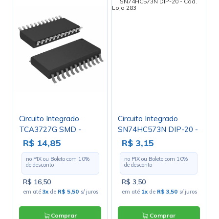
Circuito Integrado
Circuito Integrado
TCA3727G SMD -
SN74HC573N DIP-20 -
SOIC-24
Cód. Loja 283
R$ 14,85
R$ 3,15
no PIX ou Boleto com
10
%
no PIX ou Boleto com
10
%
de desconto
de desconto
R$ 16,50
R$ 3,50
em até
3x
de
R$ 5,50
s/ juros
em até
1x
de
R$ 3,50
s/ juros
Comprar
Comprar