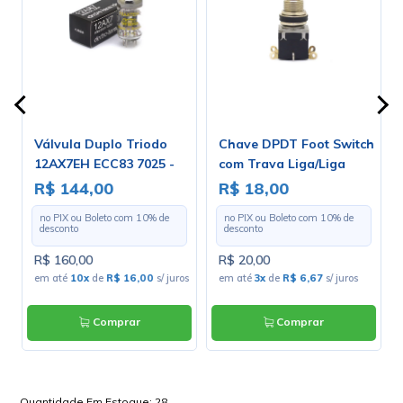
Válvula Duplo Triodo
Chave DPDT Foot Switch
12AX7EH ECC83 7025 -
com Trava Liga/Liga
Electro-Harmonix
para Solda Fio - PBS-24-
R$ 144,00
R$ 18,00
202
no PIX ou Boleto com
10
% de
no PIX ou Boleto com
10
% de
desconto
desconto
R$ 160,00
R$ 20,00
os
em até
10x
de
R$ 16,00
s/ juros
em até
3x
de
R$ 6,67
s/ juros
Comprar
Comprar
Quantidade Em Estoque:
28