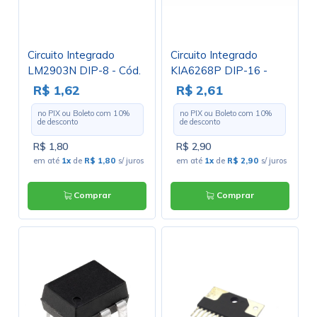
Circuito Integrado
Circuito Integrado
LM2903N DIP-8 - Cód.
KIA6268P DIP-16 -
Loja 432
Cód. Loja 1443 -
R$ 1,62
R$ 2,61
Sanken
no PIX ou Boleto com
10
%
no PIX ou Boleto com
10
%
de desconto
de desconto
R$ 1,80
R$ 2,90
em até
1x
de
R$ 1,80
s/ juros
em até
1x
de
R$ 2,90
s/ juros
Comprar
Comprar