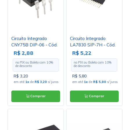
Circuito Integrado
Circuito Integrado
CNY75B DIP-06 - Cód.
LA7830 SIP-7H - Cód.
Loja 1400
Loja 3194 - NEC
R$ 2,88
R$ 5,22
no PIX ou Boleto com
10
%
no PIX ou Boleto com
10
%
de desconto
de desconto
R$ 3,20
R$ 5,80
em até
1x
de
R$ 3,20
s/ juros
em até
1x
de
R$ 5,80
s/ juros
Comprar
Comprar