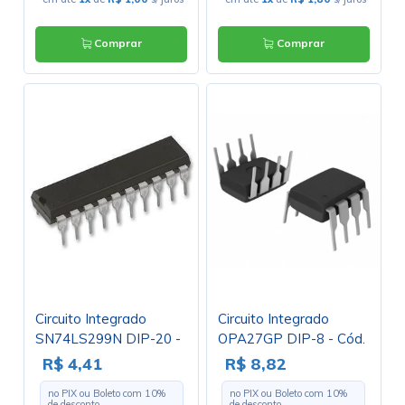
Comprar
Comprar
Circuito Integrado
Circuito Integrado
SN74LS299N DIP-20 -
OPA27GP DIP-8 - Cód.
Cód. Loja 4181
Loja 2686 - Burr Brow
R$ 4,41
R$ 8,82
no PIX ou Boleto com
10
%
no PIX ou Boleto com
10
%
de desconto
de desconto