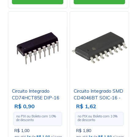
Circuito Integrado
Circuito Integrado SMD
CD74HCT85E DIP-16
CD4046BT SOIC-16 -
Cód. Loja 3934
R$ 0,90
R$ 1,62
no PIX ou Boleto com
10
%
no PIX ou Boleto com
10
%
de desconto
de desconto
R$ 1,00
R$ 1,80
em até
1x
de
R$ 1,00
s/ juros
em até
1x
de
R$ 1,80
s/ juros