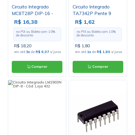
Circuito Integrado
Circuito Integrado
MC8T28P DIP-16 -
TA7342P Pente 9
Freescale
Pinos - Cód. Loja 2111
R$ 16,38
R$ 1,62
no PIX ou Boleto com
10
%
no PIX ou Boleto com
10
%
de desconto
de desconto
R$ 18,20
R$ 1,80
em até
3x
de
R$ 6,07
s/ juros
em até
1x
de
R$ 1,80
s/ juros
Comprar
Comprar