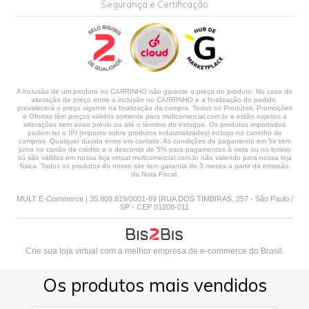
Segurança e Certificação
A inclusão de um produto no CARRINHO não garante o preço do produto. No caso de
alteração de preço entre a inclusão no CARRINHO e a finalização do pedido,
prevalecerá o preço vigente na finalização da compra. Todos os Produtos, Promoções
e Ofertas têm preços válidos somente para multcomercial.com.br e estão sujeitos a
alterações sem aviso prévio ou até o término do estoque. Os produtos importados
podem ter o IPI (imposto sobre produtos industrializados) incluso no carrinho de
compras. Qualquer dúvida entre em contato. As condições de pagamento em 5x sem
juros no cartão de crédito e o desconto de 5% para pagamentos à vista ou no boleto
só são válidos em nossa loja virtual multcomercial.com.br não valendo para nossa loja
física. Todos os produtos do nosso site tem garantia de 3 meses a partir da emissão
da Nota Fiscal.
MULT E-Commerce | 35.809.819/0001-89 |RUA DOS TIMBIRAS, 257 - São Paulo /
SP - CEP 01208-011
Crie sua loja virtual
com a melhor empresa de e-commerce do Brasil.
Os produtos mais vendidos