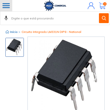
Minha
0
conta
Início
>
Circuito Integrado LM331N DIP8 - National