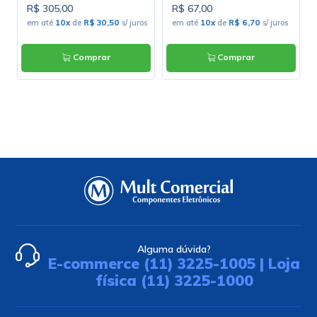
R$ 305,00
R$ 67,00
em até
10x
de
R$ 30,50
s/ juros
em até
10x
de
R$ 6,70
s/ juros
Comprar
Comprar
Alguma dúvida?
E-commerce (11) 3225-1005 | Loja
física (11) 3225-1000