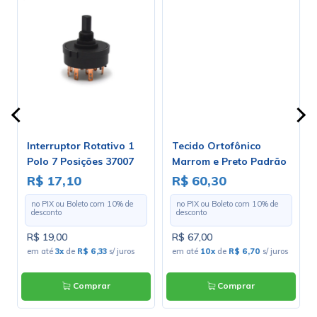
Interruptor Rotativo 1
Tecido Ortofônico
Polo 7 Posições 37007
Marrom e Preto Padrão
A1B1E1S
203-1-10 - Largura 1,30m
R$ 17,10
R$ 60,30
- Preço por Metro
no PIX ou Boleto com
10
% de
no PIX ou Boleto com
10
% de
desconto
desconto
R$ 19,00
R$ 67,00
em até
3x
de
R$ 6,33
s/ juros
em até
10x
de
R$ 6,70
s/ juros
Comprar
Comprar