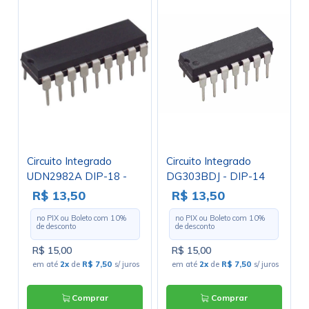
Circuito Integrado
Circuito Integrado
UDN2982A DIP-18 -
DG303BDJ - DIP-14
Cód. Loja 2428 -
R$ 13,50
R$ 13,50
Allegro
no PIX ou Boleto com
10
%
no PIX ou Boleto com
10
%
de desconto
de desconto
R$ 15,00
R$ 15,00
em até
2x
de
R$ 7,50
s/ juros
em até
2x
de
R$ 7,50
s/ juros
Comprar
Comprar