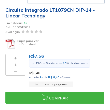
Circuito Integrado LT1079CN DIP-14 -
Linear Tecnology
Em estoque
Ref.:
PR00015639
Avaliação:
Clique para ver
o Datasheet
R$7,56
no PIX ou Boleto com
10
% de desconto
R$8,40
em até
1
x
de
R$ 8,40
s/ juros
mais formas de pagamento
COMPRAR