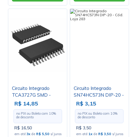
Circuito Integrado
Circuito Integrado
TCA3727G SMD -
SN74HC573N DIP-20 -
SOIC-24
Cód. Loja 283
R$ 14,85
R$ 3,15
no PIX ou Boleto com
10
%
no PIX ou Boleto com
10
%
de desconto
de desconto
R$ 16,50
R$ 3,50
em até
3x
de
R$ 5,50
s/ juros
em até
1x
de
R$ 3,50
s/ juros