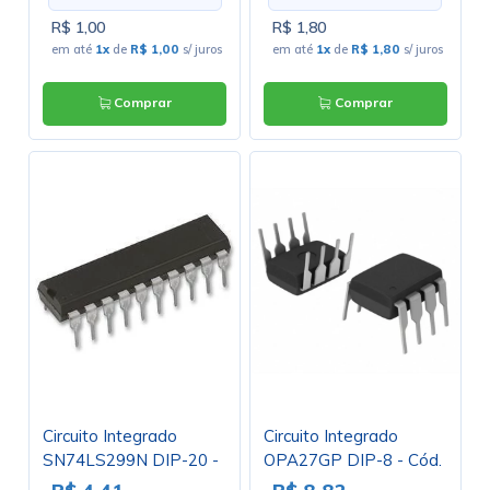
R$ 1,00
R$ 1,80
em até
1x
de
R$ 1,00
s/ juros
em até
1x
de
R$ 1,80
s/ juros
Comprar
Comprar
Circuito Integrado
Circuito Integrado
SN74LS299N DIP-20 -
OPA27GP DIP-8 - Cód.
Cód. Loja 4181
Loja 2686 - Burr Brow