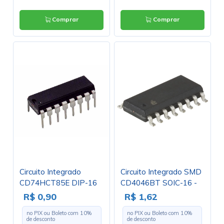
Comprar
Comprar
Circuito Integrado
Circuito Integrado SMD
CD74HCT85E DIP-16
CD4046BT SOIC-16 -
Cód. Loja 3934
R$ 0,90
R$ 1,62
no PIX ou Boleto com
10
%
no PIX ou Boleto com
10
%
de desconto
de desconto