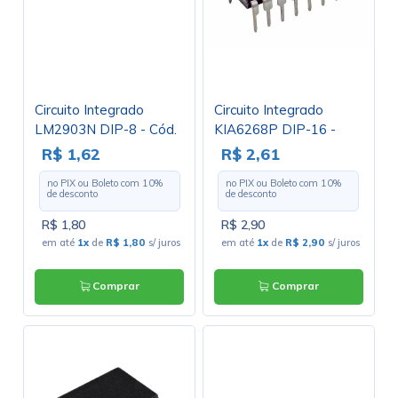
Circuito Integrado
Circuito Integrado
LM2903N DIP-8 - Cód.
KIA6268P DIP-16 -
Loja 432
Cód. Loja 1443 -
R$ 1,62
R$ 2,61
Sanken
no PIX ou Boleto com
10
%
no PIX ou Boleto com
10
%
de desconto
de desconto
R$ 1,80
R$ 2,90
em até
1x
de
R$ 1,80
s/ juros
em até
1x
de
R$ 2,90
s/ juros
Comprar
Comprar