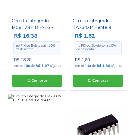
Circuito Integrado
Circuito Integrado
MC8T28P DIP-16 -
TA7342P Pente 9
Freescale
Pinos - Cód. Loja 2111
R$ 16,38
R$ 1,62
no PIX ou Boleto com
10
%
no PIX ou Boleto com
10
%
de desconto
de desconto
R$ 18,20
R$ 1,80
em até
3x
de
R$ 6,07
s/ juros
em até
1x
de
R$ 1,80
s/ juros
Comprar
Comprar