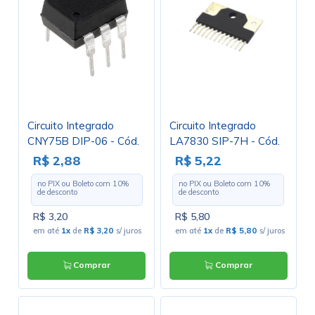
Circuito Integrado
Circuito Integrado
CNY75B DIP-06 - Cód.
LA7830 SIP-7H - Cód.
Loja 1400
Loja 3194 - NEC
R$ 2,88
R$ 5,22
no PIX ou Boleto com
10
%
no PIX ou Boleto com
10
%
de desconto
de desconto
R$ 3,20
R$ 5,80
em até
1x
de
R$ 3,20
s/ juros
em até
1x
de
R$ 5,80
s/ juros
Comprar
Comprar