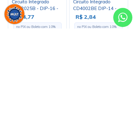
Circuito Integrado
Circuito Integrado
TEA2025B - DIP-16 -
CD4002BE DIP-14 -
ST
Cód. Loja 2414
R$ 4,77
R$ 2,84
no PIX ou Boleto com
10
%
no PIX ou Boleto com
10
%
de desconto
de desconto
R$ 5,30
R$ 3,15
em até
1x
de
R$ 5,30
s/ juros
em até
1x
de
R$ 3,15
s/ juros
Comprar
Comprar
Alguma dúvida?
E-commerce (11) 3225-1005 | Loja