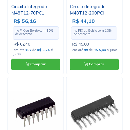
Circuito Integrado
Circuito Integrado
M48T12-70PC1
M48T12-200PCI
PCDIP-24 - ST
PCDIP-24 - Cód. Loja
R$ 56,16
R$ 44,10
4454 - ST
no PIX ou Boleto com
10
%
no PIX ou Boleto com
10
%
de desconto
de desconto
R$ 62,40
R$ 49,00
em até
10x
de
R$ 6,24
s/
em até
9x
de
R$ 5,44
s/ juros
juros
Comprar
Comprar