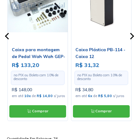
Caixa para montagem
Caixa Plástica PB-114 -
de Pedal Wah Wah GEP-
Caixa 12
2
R$ 133,20
R$ 31,32
no PIX ou Boleto com
10
% de
no PIX ou Boleto com
10
% de
desconto
desconto
R$ 148,00
R$ 34,80
em até
10x
de
R$ 14,80
s/ juros
em até
6x
de
R$ 5,80
s/ juros
Comprar
Comprar
Quantidade Em Estoque:
76