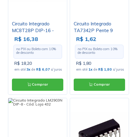
Circuito Integrado
Circuito Integrado
MC8T28P DIP-16 -
TA7342P Pente 9
Freescale
Pinos - Cód. Loja 2111
R$ 16,38
R$ 1,62
no PIX ou Boleto com
10
%
no PIX ou Boleto com
10
%
de desconto
de desconto
R$ 18,20
R$ 1,80
em até
3x
de
R$ 6,07
s/ juros
em até
1x
de
R$ 1,80
s/ juros
Comprar
Comprar