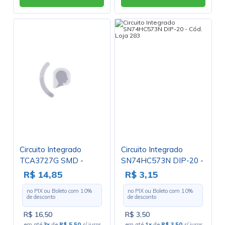
Circuito Integrado
Circuito Integrado
TCA3727G SMD -
SN74HC573N DIP-20 -
SOIC-24
Cód. Loja 283
R$ 14,85
R$ 3,15
no PIX ou Boleto com
10
%
no PIX ou Boleto com
10
%
de desconto
de desconto
R$ 16,50
R$ 3,50
em até
3x
de
R$ 5,50
s/ juros
em até
1x
de
R$ 3,50
s/ juros