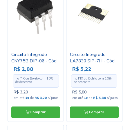
Circuito Integrado
Circuito Integrado
CNY75B DIP-06 - Cód.
LA7830 SIP-7H - Cód.
Loja 1400
Loja 3194 - NEC
R$ 2,88
R$ 5,22
no PIX ou Boleto com
10
%
no PIX ou Boleto com
10
%
de desconto
de desconto
R$ 3,20
R$ 5,80
em até
1x
de
R$ 3,20
s/ juros
em até
1x
de
R$ 5,80
s/ juros
Comprar
Comprar