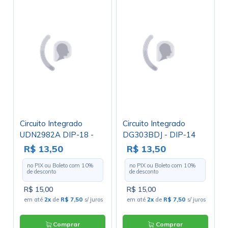
Circuito Integrado
Circuito Integrado
UDN2982A DIP-18 -
DG303BDJ - DIP-14
Cód. Loja 2428 -
R$ 13,50
R$ 13,50
Allegro
no PIX ou Boleto com
10
%
no PIX ou Boleto com
10
%
de desconto
de desconto
R$ 15,00
R$ 15,00
em até
2x
de
R$ 7,50
s/ juros
em até
2x
de
R$ 7,50
s/ juros
Comprar
Comprar