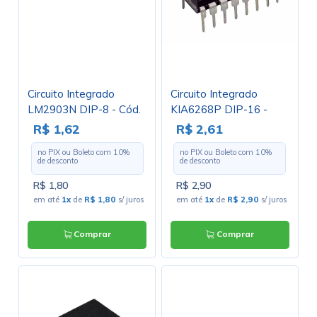
Circuito Integrado
Circuito Integrado
LM2903N DIP-8 - Cód.
KIA6268P DIP-16 -
Loja 432
Cód. Loja 1443 -
R$ 1,62
R$ 2,61
Sanken
no PIX ou Boleto com
10
%
no PIX ou Boleto com
10
%
de desconto
de desconto
R$ 1,80
R$ 2,90
em até
1x
de
R$ 1,80
s/ juros
em até
1x
de
R$ 2,90
s/ juros
Comprar
Comprar