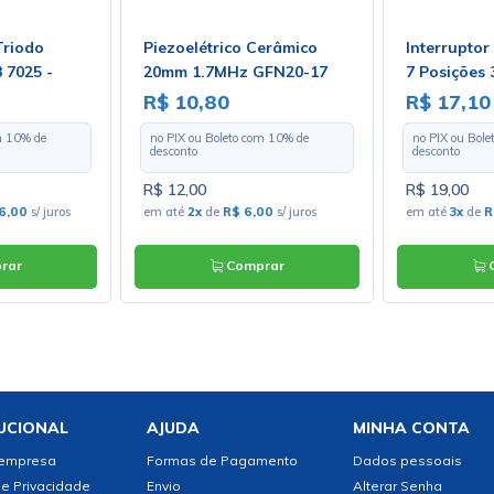
Triodo
Piezoelétrico Cerâmico
Interruptor
 7025 -
20mm 1.7MHz GFN20-17
7 Posições
ix
R$ 10,80
R$ 17,10
m
10
% de
no PIX ou Boleto com
10
% de
no PIX ou Bol
desconto
desconto
R$ 12,00
R$ 19,00
6,00
s/ juros
em até
2x
de
R$ 6,00
s/ juros
em até
3x
de
R
rar
Comprar
C
UCIONAL
AJUDA
MINHA CONTA
 empresa
Formas de Pagamento
Dados pessoais
de Privacidade
Envio
Alterar Senha