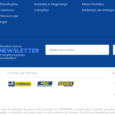
 Devoluções
Garantia e Segurança
Meus Pedidos
 Conosco
Cotações
Endereço de entrega
 Nossa Loja
egar
Receba nossa
NEWSLETTER
e receba nossas
novidades!
Formas de Entrega
Se
caso de alteração de preço entre a inclusão no CARRINHO e a finalização do pedido, prevalece
jeitos a alterações sem aviso prévio ou até o término do estoque. Os produtos importados podem 