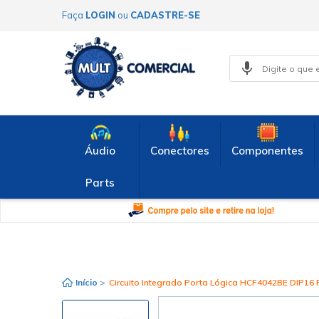
Faça
LOGIN
ou
CADASTRE-SE
Áudio
Conectores
Componentes
Parts
Início
>
Circuito Integrado Porta Lógica HCF4042BE DIP16 F