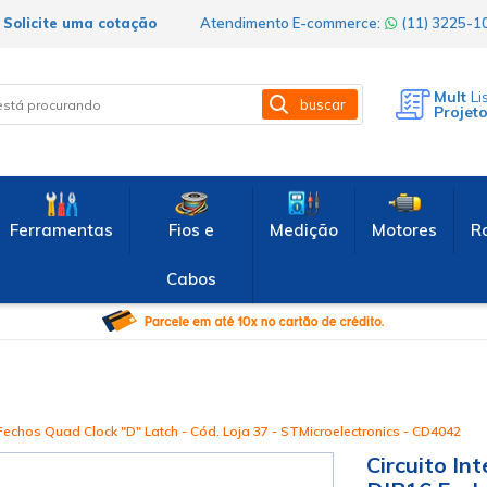
Solicite uma cotação
Atendimento E-commerce:
(11) 3225-
Mult
Li
buscar
Projet
Ferramentas
Fios e
Medição
Motores
R
Cabos
echos Quad Clock "D" Latch - Cód. Loja 37 - STMicroelectronics - CD4042
Circuito I