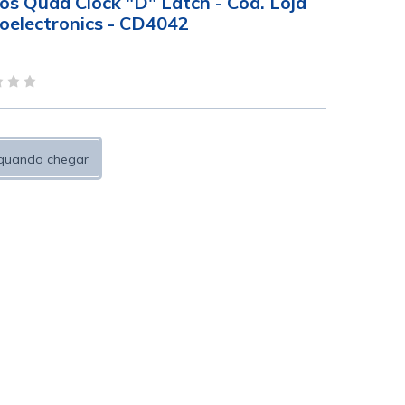
s Quad Clock "D" Latch - Cód. Loja
oelectronics - CD4042
quando chegar