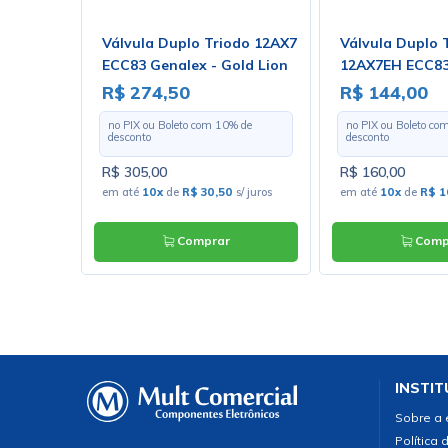
14 -
Válvula Duplo Triodo 12AX7
Válvula Duplo 
ECC83 Genalex - Gold Lion
12AX7EH ECC83
Electro-Harmon
R$ 274,50
R$ 144,00
 de
no PIX ou Boleto com
10
% de
no PIX ou Boleto co
desconto
desconto
R$ 305,00
R$ 160,00
juros
em até
10x
de
R$ 30,50
s/ juros
em até
10x
de
R$ 1
Comprar
Comp
INSTIT
Sobre a
Política 