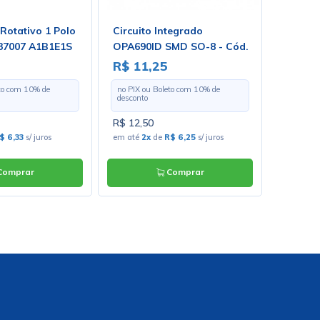
 Rotativo 1 Polo
Circuito Integrado
Espague
 37007 A1B1E1S
OPA690ID SMD SO-8 - Cód.
diâmetr
Loja 4311 - Burr Brow
Com 10
R$ 11,25
R$ 12
eto com
10
% de
no PIX ou Boleto com
10
% de
no PIX o
desconto
desconto
R$ 12,50
R$ 140,
$ 6,33
s/ juros
em até
2x
de
R$ 6,25
s/ juros
em até
1
omprar
Comprar