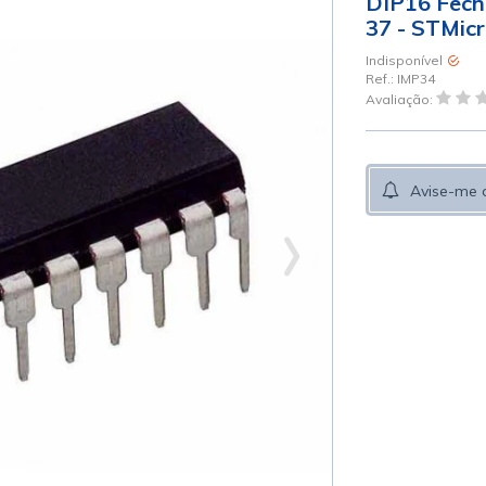
DIP16 Fecho
37 - STMicr
Indisponível
Ref.:
IMP34
Avaliação:
Avise-me 