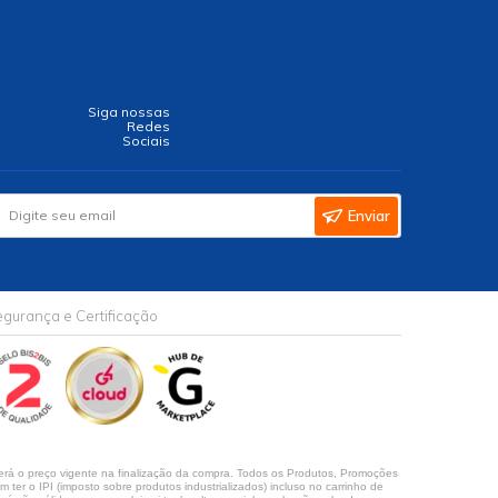
Siga nossas
Redes
Sociais
Enviar
gurança e Certificação
rá o preço vigente na finalização da compra. Todos os Produtos, Promoções
ter o IPI (imposto sobre produtos industrializados) incluso no carrinho de