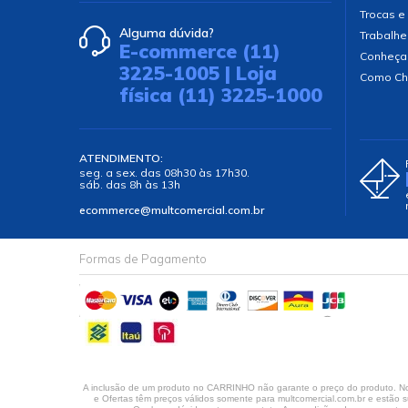
Trocas e
Alguma dúvida?
Trabalhe
E-commerce (11)
Conheça
3225-1005 | Loja
Como Ch
física (11) 3225-1000
ATENDIMENTO:
seg. a sex. das 08h30 às 17h30.
sáb. das 8h às 13h
ecommerce@multcomercial.com.br
Formas de Pagamento
A inclusão de um produto no CARRINHO não garante o preço do produto. No 
e Ofertas têm preços válidos somente para multcomercial.com.br e estão su