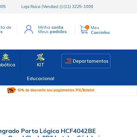
1005
Loja física (Vendas)
(11) 3225-1000
sta de
Minha
conta
Meu
0
os
Meus
pedidos
Carrinho
Departamentos
obótica
KIT
Educacional
ntegrado Porta Lógica HCF4042BE