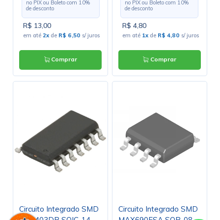
no PIX ou Boleto com
10
%
no PIX ou Boleto com
10
%
de desconto
de desconto
R$ 13,00
R$ 4,80
em até
2x
de
R$ 6,50
s/ juros
em até
1x
de
R$ 4,80
s/ juros
Comprar
Comprar
Circuito Integrado SMD
Circuito Integrado SMD
MC3403DR SOIC-14 -
MAX690ESA SOP-08 -