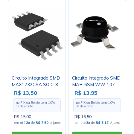
Circuito Integrado SMD
Circuito Integrado SMD
MAX1232CSA SOIC-8
MAR-6SM WW-107 -
Cód. Loja 523 - Mini
R$ 13,50
R$ 13,95
Circuits
no PIX ou Boleto com
10
%
no PIX ou Boleto com
10
%
de desconto
de desconto
R$ 15,00
R$ 15,50
em até
2x
de
R$ 7,50
s/ juros
em até
3x
de
R$ 5,17
s/ juros