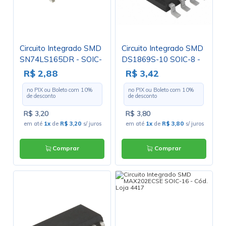
Circuito Integrado SMD
Circuito Integrado SMD
SN74LS165DR - SOIC-
DS1869S-10 SOIC-8 -
16 - ON
Dallas
R$ 2,88
R$ 3,42
no PIX ou Boleto com
10
%
no PIX ou Boleto com
10
%
de desconto
de desconto
R$ 3,20
R$ 3,80
em até
1x
de
R$ 3,20
s/ juros
em até
1x
de
R$ 3,80
s/ juros
Comprar
Comprar