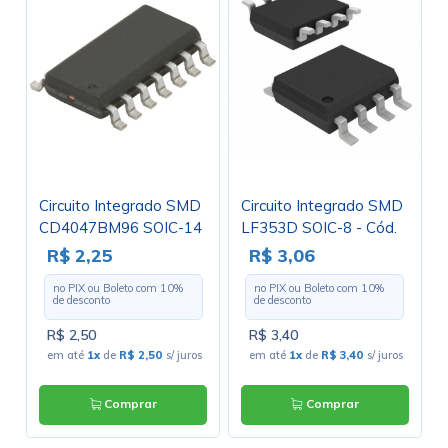
Circuito Integrado SMD
Circuito Integrado SMD
CD4047BM96 SOIC-14
LF353D SOIC-8 - Cód.
- Texas
Loja 4798 -
R$ 2,25
R$ 3,06
STMicroelectronics
no PIX ou Boleto com
10
%
no PIX ou Boleto com
10
%
de desconto
de desconto
R$ 2,50
R$ 3,40
em até
1x
de
R$ 2,50
s/ juros
em até
1x
de
R$ 3,40
s/ juros
Comprar
Comprar