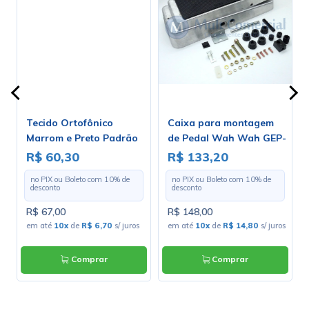
Tecido Ortofônico
Caixa para montagem
Marrom e Preto Padrão
de Pedal Wah Wah GEP-
203-1-10 - Largura 1,30m
2
R$ 60,30
R$ 133,20
- Preço por Metro
no PIX ou Boleto com
10
% de
no PIX ou Boleto com
10
% de
desconto
desconto
R$ 67,00
R$ 148,00
em até
10x
de
R$ 6,70
s/ juros
em até
10x
de
R$ 14,80
s/ juros
Comprar
Comprar