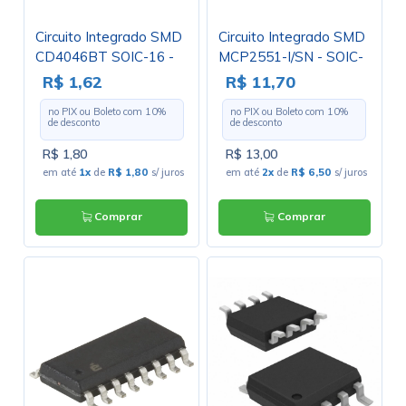
Circuito Integrado SMD
Circuito Integrado SMD
CD4046BT SOIC-16 -
MCP2551-I/SN - SOIC-
Cód. Loja 3934
08 -Loja 4098 -
R$ 1,62
R$ 11,70
Microchip
no PIX ou Boleto com
10
%
no PIX ou Boleto com
10
%
de desconto
de desconto
R$ 1,80
R$ 13,00
em até
1x
de
R$ 1,80
s/ juros
em até
2x
de
R$ 6,50
s/ juros
Comprar
Comprar