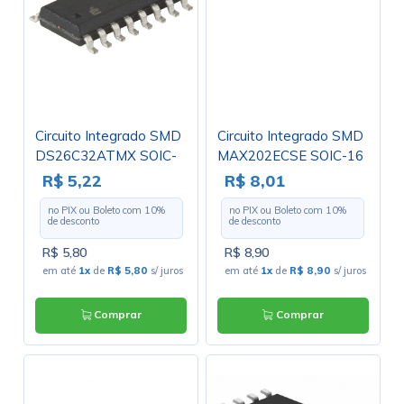
Circuito Integrado SMD
Circuito Integrado SMD
DS26C32ATMX SOIC-
MAX202ECSE SOIC-16
16 - Cód. Loja 3002
- Cód. Loja 4417
R$ 5,22
R$ 8,01
no PIX ou Boleto com
10
%
no PIX ou Boleto com
10
%
de desconto
de desconto
R$ 5,80
R$ 8,90
em até
1x
de
R$ 5,80
s/ juros
em até
1x
de
R$ 8,90
s/ juros
Comprar
Comprar