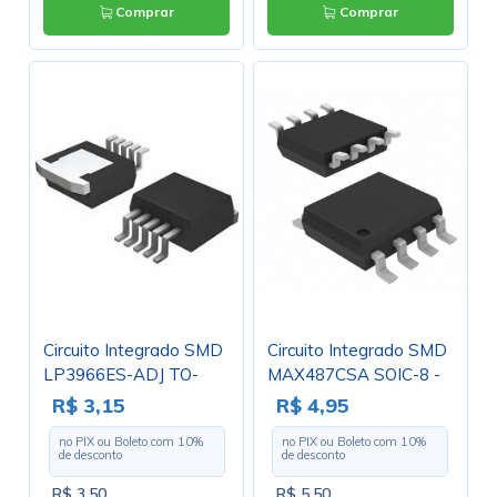
Comprar
Comprar
Circuito Integrado SMD
Circuito Integrado SMD
LP3966ES-ADJ TO-
MAX487CSA SOIC-8 -
263-5
Cód. Loja 5394 - Maxim
R$ 3,15
R$ 4,95
no PIX ou Boleto com
10
%
no PIX ou Boleto com
10
%
de desconto
de desconto
R$ 3,50
R$ 5,50