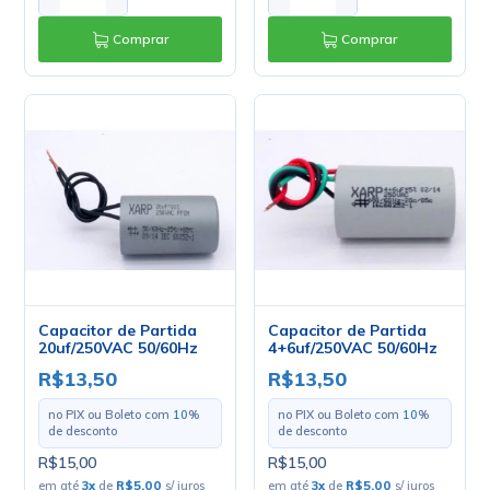
Comprar
Comprar
Capacitor de Partida
Capacitor de Partida
20uf/250VAC 50/60Hz
4+6uf/250VAC 50/60Hz
R$13,50
R$13,50
no PIX ou Boleto com
10
%
no PIX ou Boleto com
10
%
de desconto
de desconto
R$15,00
R$15,00
em até
3
x
de
R$5,00
s/ juros
em até
3
x
de
R$5,00
s/ juros