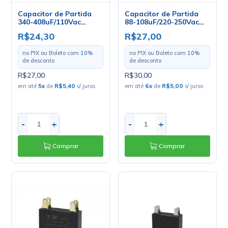
Capacitor de Partida
Capacitor de Partida
340-408uF/110Vac
88-108uF/220-250Vac
50/60Hz - UL1-10
50/60Hz
R$24,30
R$27,00
no PIX ou Boleto com
10
%
no PIX ou Boleto com
10
%
de desconto
de desconto
R$27,00
R$30,00
em até
5
x
de
R$5,40
s/ juros
em até
6
x
de
R$5,00
s/ juros
-
+
-
+
Comprar
Comprar