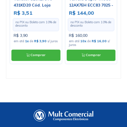
431KD20 Cód. Loja
12AX7EH ECC83 7025 -
2
 -
1371
Electro-Harmonix
R$ 3,51
R$ 144,00
R
-
e
no PIX ou Boleto com
10
% de
no PIX ou Boleto com
10
% de
desconto
desconto
R$ 3,90
R$ 160,00
R
ros
em até
1x
de
R$ 3,90
s/ juros
em até
10x
de
R$ 16,00
s/
e
juros
Comprar
Comprar