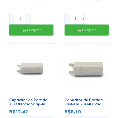
-
+
-
+
Comprar
Comprar
Capacitor de Partida
Capacitor de Partida
7uF/380Vac Snap-In
Fast-On 2uF/400Vac
50/60Hz
50/60Hz +-5%
R$12,42
R$8,10