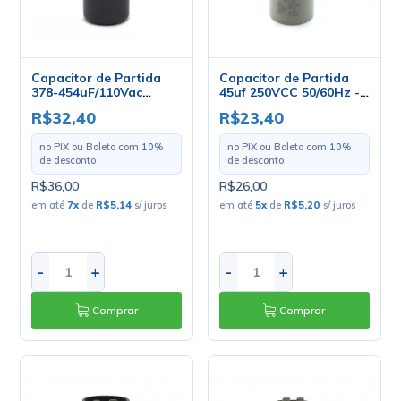
Capacitor de Partida
Capacitor de Partida
378-454uF/110Vac
45uf 250VCC 50/60Hz -
50/60Hz 36x69,2mm -
Epcos
R$32,40
R$23,40
UL1-10
no PIX ou Boleto com
10
%
no PIX ou Boleto com
10
%
de desconto
de desconto
R$36,00
R$26,00
em até
7
x
de
R$5,14
s/ juros
em até
5
x
de
R$5,20
s/ juros
-
+
-
+
Comprar
Comprar