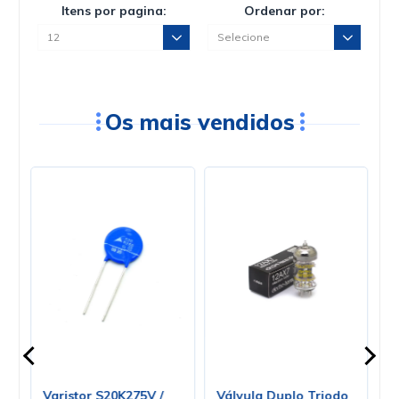
Itens por pagina:
Ordenar por:
Os mais vendidos
a
Varistor S20K275V /
Válvula Duplo Triodo
V