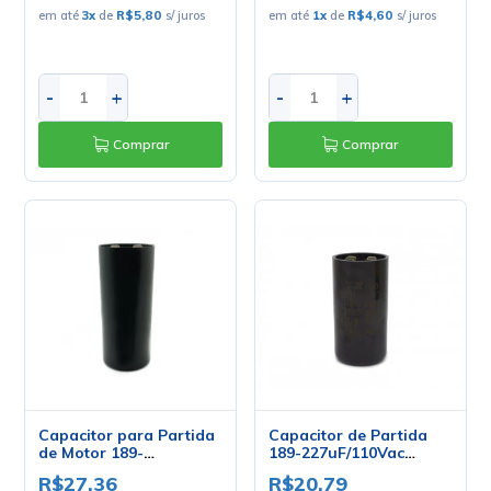
em até
3
x
de
R$5,80
s/ juros
em até
1
x
de
R$4,60
s/ juros
-
+
-
+
Comprar
Comprar
Capacitor para Partida
Capacitor de Partida
de Motor 189-
189-227uF/110Vac
227UF/110V UL1-10
50/60Hz
R$27,36
R$20,79