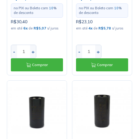
no PIX ou Boleto com
10
%
no PIX ou Boleto com
10
%
de desconto
de desconto
R$30,40
R$23,10
em até
6
x
de
R$5,07
s/ juros
em até
4
x
de
R$5,78
s/ juros
-
+
-
+
Comprar
Comprar