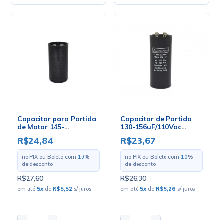
Capacitor para Partida
Capacitor de Partida
de Motor 145-
130-156uF/110Vac
175UF/110V - PM1-10
50/60Hz 36x90.3mm -
R$24,84
R$23,67
PM1-10
no PIX ou Boleto com
10
%
no PIX ou Boleto com
10
%
de desconto
de desconto
R$27,60
R$26,30
em até
5
x
de
R$5,52
s/ juros
em até
5
x
de
R$5,26
s/ juros