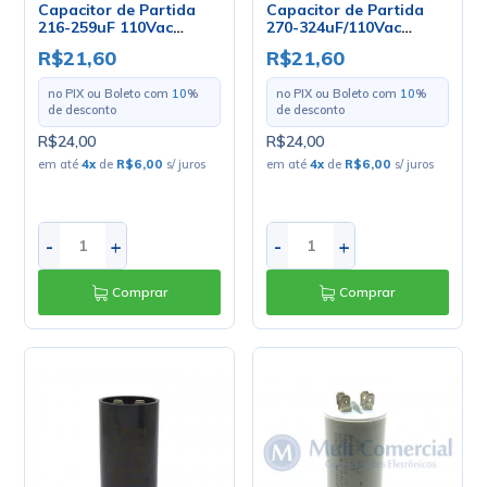
Capacitor de Partida
Capacitor de Partida
216-259uF 110Vac
270-324uF/110Vac
50/60Hz - UL1-10
50/60Hz - UL1-10
R$21,60
R$21,60
no PIX ou Boleto com
10
%
no PIX ou Boleto com
10
%
de desconto
de desconto
R$24,00
R$24,00
em até
4
x
de
R$6,00
s/ juros
em até
4
x
de
R$6,00
s/ juros
-
+
-
+
Comprar
Comprar