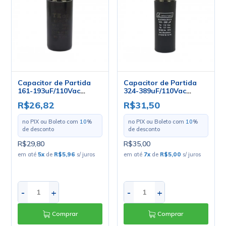
Capacitor de Partida
Capacitor de Partida
161-193uF/110Vac
324-389uF/110Vac
36,3x70mm - PM1-10
36x91mm - PM1-10
R$26,82
R$31,50
no PIX ou Boleto com
10
%
no PIX ou Boleto com
10
%
de desconto
de desconto
R$29,80
R$35,00
em até
5
x
de
R$5,96
s/ juros
em até
7
x
de
R$5,00
s/ juros
-
+
-
+
Comprar
Comprar