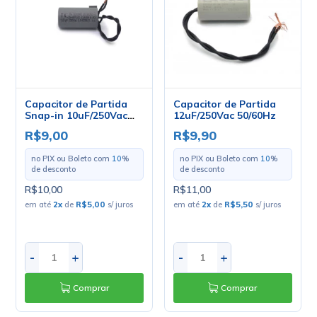
Capacitor de Partida
Capacitor de Partida
Snap-in 10uF/250Vac
12uF/250Vac 50/60Hz
50/60Hz
R$9,00
R$9,90
no PIX ou Boleto com
10
%
no PIX ou Boleto com
10
%
de desconto
de desconto
R$10,00
R$11,00
em até
2
x
de
R$5,00
s/ juros
em até
2
x
de
R$5,50
s/ juros
-
+
-
+
Comprar
Comprar