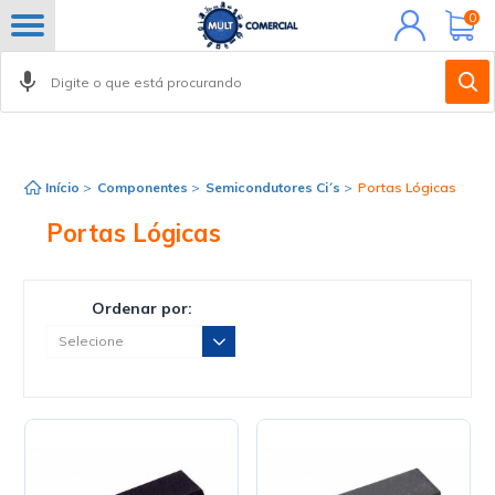
Minha
0
conta
Início
>
Componentes
>
Semicondutores Ci´s
>
Portas Lógicas
Portas Lógicas
Ordenar por: