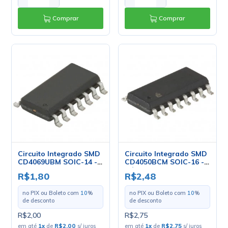
Comprar
Comprar
Circuito Integrado SMD
Circuito Integrado SMD
CD4069UBM SOIC-14 -
CD4050BCM SOIC-16 -
ST
Cód. Loja 4209 -
R$1,80
R$2,48
Fairchild
no PIX ou Boleto com
10
%
no PIX ou Boleto com
10
%
de desconto
de desconto
R$2,00
R$2,75
em até
1
x
de
R$2,00
s/ juros
em até
1
x
de
R$2,75
s/ juros