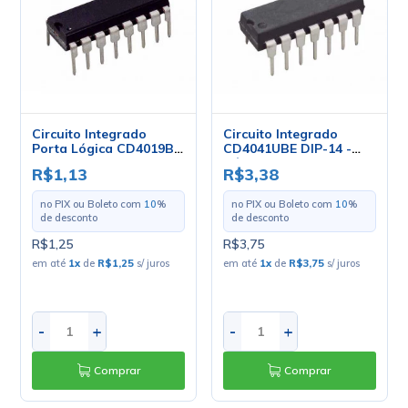
Circuito Integrado
Circuito Integrado
Porta Lógica CD4019BE
CD4041UBE DIP-14 -
DIP-16 Quad AND/OR -
Cód. Loja 3503 - Texas
R$1,13
R$3,38
Cód. Loja 1439 - Texas
no PIX ou Boleto com
10
%
no PIX ou Boleto com
10
%
de desconto
de desconto
R$1,25
R$3,75
em até
1
x
de
R$1,25
s/ juros
em até
1
x
de
R$3,75
s/ juros
-
+
-
+
Comprar
Comprar