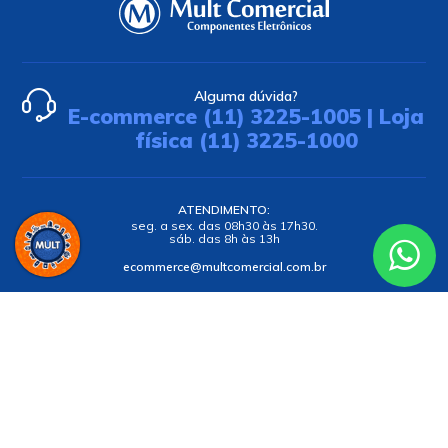
Alguma dúvida?
E-commerce (11) 3225-1005 | Loja
física (11) 3225-1000
ATENDIMENTO:
seg. a sex. das 08h30 às 17h30.
sáb. das 8h às 13h
ecommerce@multcomercial.com.br
INSTITUCIONAL
AJUDA
MINHA CONTA