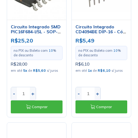
Circuito Integrado SMD
Circuito Integrado
PIC16F684-I/SL - SOP-
CD4094BE DIP-16 - Cód.
14 - Microchip
Loja 1403 - Texas
R$25,20
R$5,49
no PIX ou Boleto com
10
%
no PIX ou Boleto com
10
%
de desconto
de desconto
R$28,00
R$6,10
em até
5
x
de
R$5,60
s/ juros
em até
1
x
de
R$6,10
s/ juros
-
+
-
+
Comprar
Comprar
Circuito Integrado SMD
Porta Lógica MC14082B