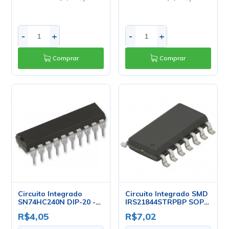
-
+
-
+
Comprar
Comprar
Circuito Integrado
Circuito Integrado SMD
SN74HC240N DIP-20 -
IRS21844STRPBP SOP-
Cód. Loja 187 - Texas
14 - IR
R$4,05
R$7,02