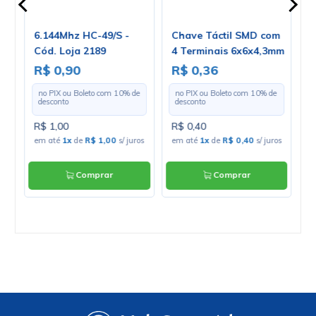
6.144Mhz HC-49/S -
Chave Táctil SMD com
V
67
Cód. Loja 2189
4 Terminais 6x6x4,3mm
1
180º - KFC-A06
E
R$ 0,90
R$ 0,36
R
e
no PIX ou Boleto com
10
% de
no PIX ou Boleto com
10
% de
desconto
desconto
R$ 1,00
R$ 0,40
R
os
em até
1x
de
R$ 1,00
s/ juros
em até
1x
de
R$ 0,40
s/ juros
e
ju
Comprar
Comprar