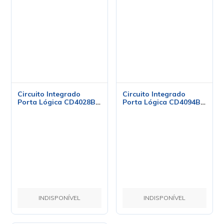
Porta Lógica CD4028BE
DIP16 Codificadores,
decodificadores,
multiplexadores e
desmultiplexadores
BCD-to-Decimal - Cód.
Loja 02 - Texas
Circuito Integrado
Porta Lógica CD4094BE
DIP16 Registros de
contagem de
deslocamentos 8-Bit
w/Latch - Cód. Loja
1403 - Texas
INDISPONÍVEL
INDISPONÍVEL