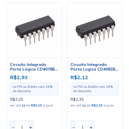
Circuito Integrado
Circuito Integrado
Porta Lógica CD4078BE
Porta Logica CD4082BE
DIP-14 8-Input NOR/OR
DIP-14 Dual 4-Input -
R$2,93
R$2,12
Gate - Cód. Loja 3289 -
Cod. Loja 1067 - Texas
Texas
no PIX ou Boleto com
10
%
no PIX ou Boleto com
10
%
de desconto
de desconto
R$3,25
R$2,35
em até
1
x
de
R$3,25
s/ juros
em até
1
x
de
R$2,35
s/ juros
-
+
-
+