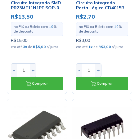
Circuito Integrado SMD
Circuito Integrado
PR23MF11N1PF SOP-07
Porta Lógica CD4015BE
- Sharp
DIP-16 Dual 4 Stage
R$13,50
R$2,70
Static - Cód. Loja 34 -
Texas
no PIX ou Boleto com
10
%
no PIX ou Boleto com
10
%
de desconto
de desconto
R$15,00
R$3,00
em até
3
x
de
R$5,00
s/ juros
em até
1
x
de
R$3,00
s/ juros
-
+
-
+
Comprar
Comprar