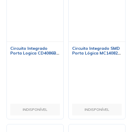
SOIC14 Dual 4-Input
AND Gate - Texas -
CD4082
Circuito Integrado
Porta Logica CD4086BE
DIP-14 AND/OR Invert
Gate - Cod. Loja 4880 -
Texas
INDISPONÍVEL
INDISPONÍVEL
Circuito Integrado