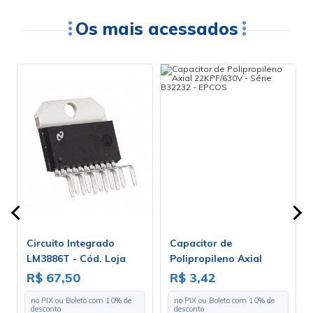
Os mais acessados
Circuito Integrado
Capacitor de
LM3886T - Cód. Loja
Polipropileno Axial
2046
22KPF/630V - Série
R$ 67,50
R$ 3,42
B32232 - EPCOS
no PIX ou Boleto com
10
% de
no PIX ou Boleto com
10
% de
desconto
desconto