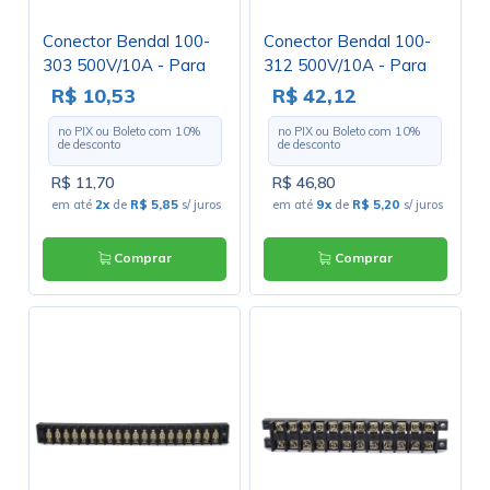
Conector Bendal 100-
Conector Bendal 100-
303 500V/10A - Para
312 500V/10A - Para
uso com Terminais
uso com Terminais
R$ 10,53
R$ 42,12
no PIX ou Boleto com
10
%
no PIX ou Boleto com
10
%
de desconto
de desconto
R$ 11,70
R$ 46,80
em até
2x
de
R$ 5,85
s/ juros
em até
9x
de
R$ 5,20
s/ juros
Comprar
Comprar