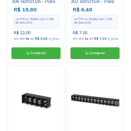
306 500V/10A - Para
302 500V/10A - Para
uso com Terminais
uso com Terminais
R$ 19,80
R$ 6,48
no PIX ou Boleto com
10
%
no PIX ou Boleto com
10
%
de desconto
de desconto
R$ 22,00
R$ 7,20
em até
4x
de
R$ 5,50
s/ juros
em até
1x
de
R$ 7,20
s/ juros
Comprar
Comprar