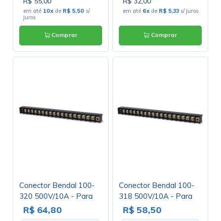
R$ 55,00
R$ 32,00
em até
10x
de
R$ 5,50
s/
em até
6x
de
R$ 5,33
s/ juros
juros
Comprar
Comprar
Conector Bendal 100-
Conector Bendal 100-
320 500V/10A - Para
318 500V/10A - Para
uso com Terminais
uso com Terminais
R$ 64,80
R$ 58,50