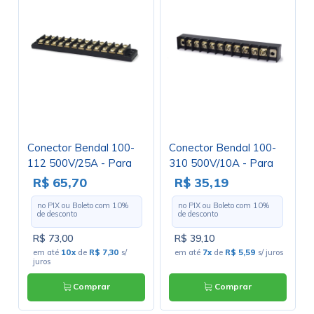
Conector Bendal 100-
Conector Bendal 100-
112 500V/25A - Para
310 500V/10A - Para
uso com Terminais
uso com Terminais
R$ 65,70
R$ 35,19
no PIX ou Boleto com
10
%
no PIX ou Boleto com
10
%
de desconto
de desconto
R$ 73,00
R$ 39,10
em até
10x
de
R$ 7,30
s/
em até
7x
de
R$ 5,59
s/ juros
juros
Comprar
Comprar