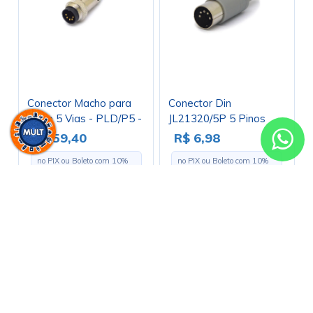
Conector Macho para
Conector Din
Cabo 5 Vias - PLD/P5 -
JL21320/5P 5 Pinos
Melro
Com Rabicho Cinza -
R$ 59,40
R$ 6,98
Jiali
no PIX ou Boleto com
10
%
no PIX ou Boleto com
10
%
de desconto
de desconto
R$ 66,00
R$ 7,75
em até
10x
de
R$ 6,60
s/
em até
1x
de
R$ 7,75
s/ juros
juros
Comprar
Comprar