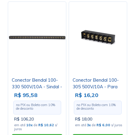
Conector Bendal 100-
Conector Bendal 100-
330 500V/10A - Sindal -
305 500V/10A - Para
Para uso com
uso com Terminais
R$ 95,58
R$ 16,20
Terminais
no PIX ou Boleto com
10
%
no PIX ou Boleto com
10
%
de desconto
de desconto
R$ 106,20
R$ 18,00
em até
10x
de
R$ 10,62
s/
em até
3x
de
R$ 6,00
s/ juros
juros