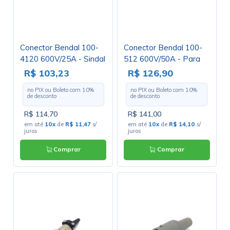
Conector Bendal 100-
Conector Bendal 100-
4120 600V/25A - Sindal
512 600V/50A - Para
- Para uso com
uso com Terminais
R$ 103,23
R$ 126,90
Terminais
no PIX ou Boleto com
10
%
no PIX ou Boleto com
10
%
de desconto
de desconto
R$ 114,70
R$ 141,00
em até
10x
de
R$ 11,47
s/
em até
10x
de
R$ 14,10
s/
juros
juros
Comprar
Comprar