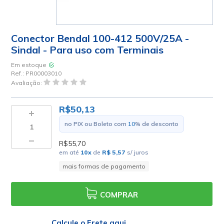
Conector Bendal 100-412 500V/25A -
Sindal - Para uso com Terminais
Em estoque
Ref.:
PR00003010
Avaliação:
R$50,13
no PIX ou Boleto com
10
% de desconto
R$55,70
em até
10
x
de
R$ 5,57
s/ juros
mais formas de pagamento
COMPRAR
Calcule o Frete aqui