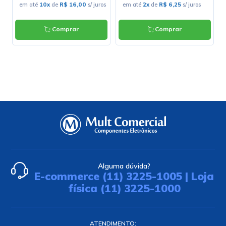
em até
10x
de
R$ 16,00
s/ juros
em até
2x
de
R$ 6,25
s/ juros
Comprar
Comprar
Alguma dúvida?
E-commerce (11) 3225-1005 | Loja
física (11) 3225-1000
ATENDIMENTO: