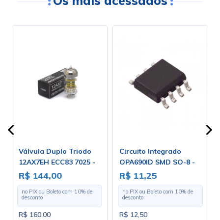
Os mais acessados
Válvula Duplo Triodo
Circuito Integrado
12AX7EH ECC83 7025 -
OPA690ID SMD SO-8 -
Electro-Harmonix
Cód. Loja 4311 - Burr
R$ 144,00
R$ 11,25
Brow
no PIX ou Boleto com
10
% de
no PIX ou Boleto com
10
% de
desconto
desconto
R$ 160,00
R$ 12,50