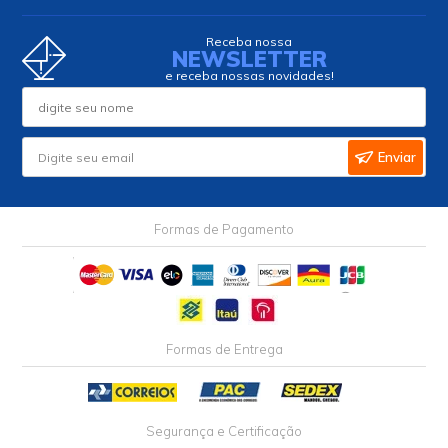
Receba nossa
NEWSLETTER
e receba nossas novidades!
Enviar
Formas de Pagamento
Formas de Entrega
Segurança e Certificação