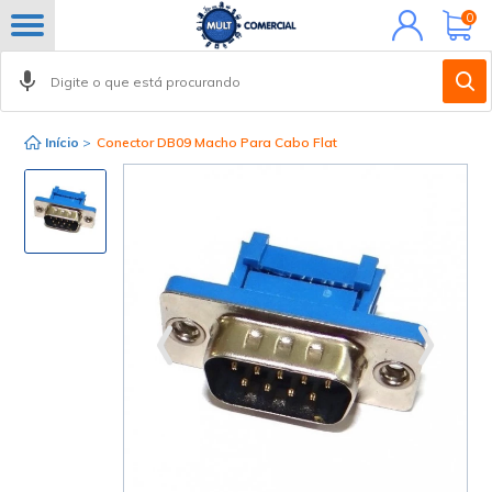
Minha
0
conta
Início
>
Conector DB09 Macho Para Cabo Flat