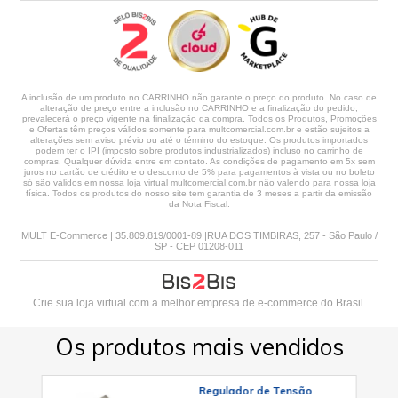
A inclusão de um produto no CARRINHO não garante o preço do produto. No caso de
alteração de preço entre a inclusão no CARRINHO e a finalização do pedido,
prevalecerá o preço vigente na finalização da compra. Todos os Produtos, Promoções
e Ofertas têm preços válidos somente para multcomercial.com.br e estão sujeitos a
alterações sem aviso prévio ou até o término do estoque. Os produtos importados
podem ter o IPI (imposto sobre produtos industrializados) incluso no carrinho de
compras. Qualquer dúvida entre em contato. As condições de pagamento em 5x sem
juros no cartão de crédito e o desconto de 5% para pagamentos à vista ou no boleto
só são válidos em nossa loja virtual multcomercial.com.br não valendo para nossa loja
física. Todos os produtos do nosso site tem garantia de 3 meses a partir da emissão
da Nota Fiscal.
MULT E-Commerce | 35.809.819/0001-89 |RUA DOS TIMBIRAS, 257 - São Paulo /
SP - CEP 01208-011
Crie sua loja virtual
com a melhor empresa de e-commerce do Brasil.
Os produtos mais vendidos
Regulador de Tensão