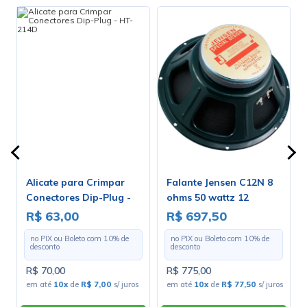
Alicate para Crimpar
Falante Jensen C12N 8
Conectores Dip-Plug -
ohms 50 wattz 12
HT-214D
polegadas - ZJ06141
R$ 63,00
R$ 697,50
no PIX ou Boleto com
10
% de
no PIX ou Boleto com
10
% de
desconto
desconto
R$ 70,00
R$ 775,00
em até
10x
de
R$ 7,00
s/ juros
em até
10x
de
R$ 77,50
s/ juros