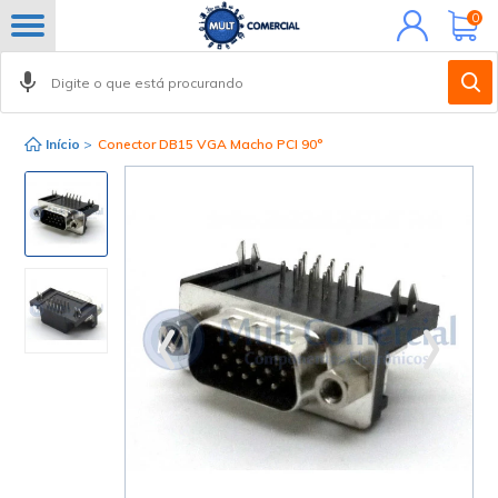
Minha
0
conta
Início
>
Conector DB15 VGA Macho PCI 90°