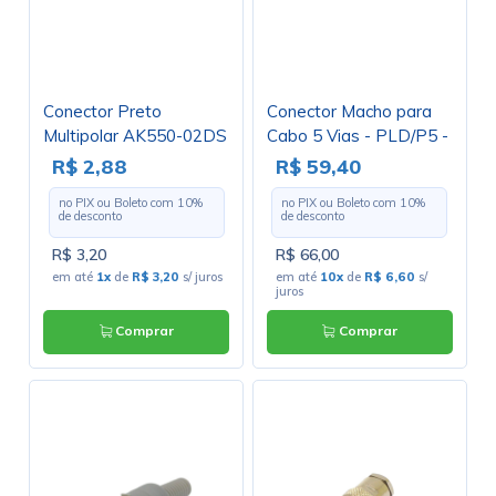
Conector Preto
Conector Macho para
Multipolar AK550-02DS
Cabo 5 Vias - PLD/P5 -
Fêmea 180º (Vertical)
Melro
R$ 2,88
R$ 59,40
de 2 Vias - Passo
no PIX ou Boleto com
10
%
no PIX ou Boleto com
10
%
3.5mm
de desconto
de desconto
R$ 3,20
R$ 66,00
em até
1x
de
R$ 3,20
s/ juros
em até
10x
de
R$ 6,60
s/
juros
Comprar
Comprar