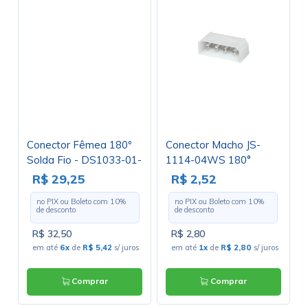
Conector Fêmea 180º
Conector Macho JS-
Solda Fio - DS1033-01-
1114-04WS 180°
FBN81-10A - Connfly
5,08mm MATE-N-LOK
R$ 29,25
R$ 2,52
4 Vias Solda em Placa
no PIX ou Boleto com
10
%
no PIX ou Boleto com
10
%
de desconto
de desconto
R$ 32,50
R$ 2,80
em até
6x
de
R$ 5,42
s/ juros
em até
1x
de
R$ 2,80
s/ juros
Comprar
Comprar