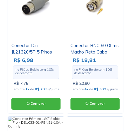
Conector Din
Conector BNC 50 Ohms
JL21320/5P 5 Pinos
Macho Reto Cabo
Com Rabicho Cinza -
Prensa Cabo RGC-6 -
R$ 6,98
R$ 18,81
Jiali
LM-25 - Gav 137 - KLC
no PIX ou Boleto com
10
%
no PIX ou Boleto com
10
%
de desconto
de desconto
R$ 7,75
R$ 20,90
em até
1x
de
R$ 7,75
s/ juros
em até
4x
de
R$ 5,23
s/ juros
Comprar
Comprar