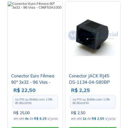
Conector Euro Fêmea
Conector JACK RJ45
90º 3x32 - 96 Vias -
DS-1134-04-S80BP
C96F53A1000
8P8C Com 08 Vias
R$ 22,50
R$ 2,25
no PIX ou Boleto com
10
%
no PIX ou Boleto com
10
%
de desconto
de desconto
R$ 25,00
R$ 2,50
em até
4x
de
R$ 6,25
s/ juros
em até
1x
de
R$ 2,50
s/ juros