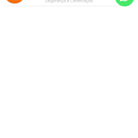
Receba nossa
NEWSLETTER
e receba nossas novidades!
Enviar
Formas de Pagamento
Formas de Entrega
Segurança e Certificação