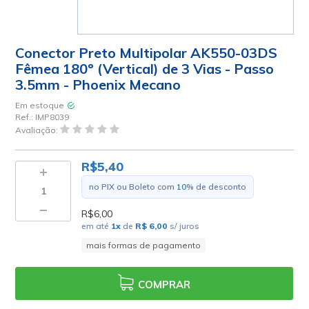
Conector Preto Multipolar AK550-03DS
Fêmea 180º (Vertical) de 3 Vias - Passo
3.5mm - Phoenix Mecano
Em estoque
Ref.:
IMP8039
Avaliação:
R$5,40
no PIX ou Boleto com
10
% de desconto
R$6,00
em até
1
x
de
R$ 6,00
s/ juros
mais formas de pagamento
COMPRAR