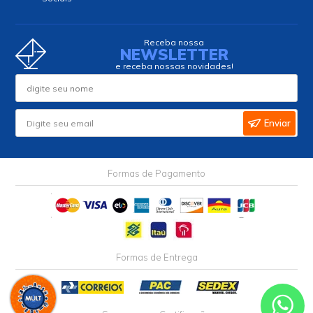
seg. a sex. das 08h30 às 17h30.
sáb. das 8h às 13h
ecommerce@multcomercial.com.br
INSTITUCIONAL
AJUDA
MINHA CONTA
Siga nossas
Redes
Sociais