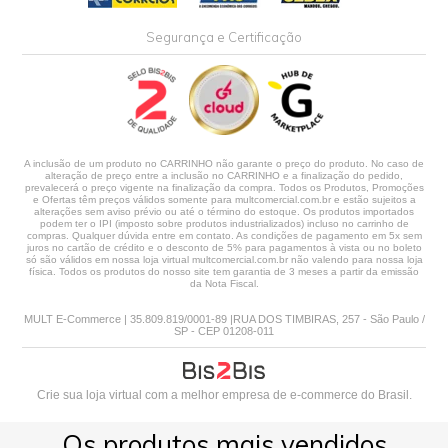
Segurança e Certificação
A inclusão de um produto no CARRINHO não garante o preço do produto. No caso de
alteração de preço entre a inclusão no CARRINHO e a finalização do pedido,
prevalecerá o preço vigente na finalização da compra. Todos os Produtos, Promoções
e Ofertas têm preços válidos somente para multcomercial.com.br e estão sujeitos a
alterações sem aviso prévio ou até o término do estoque. Os produtos importados
podem ter o IPI (imposto sobre produtos industrializados) incluso no carrinho de
compras. Qualquer dúvida entre em contato. As condições de pagamento em 5x sem
juros no cartão de crédito e o desconto de 5% para pagamentos à vista ou no boleto
só são válidos em nossa loja virtual multcomercial.com.br não valendo para nossa loja
física. Todos os produtos do nosso site tem garantia de 3 meses a partir da emissão
da Nota Fiscal.
MULT E-Commerce | 35.809.819/0001-89 |RUA DOS TIMBIRAS, 257 - São Paulo /
SP - CEP 01208-011
Crie sua loja virtual
com a melhor empresa de e-commerce do Brasil.
Os produtos mais vendidos