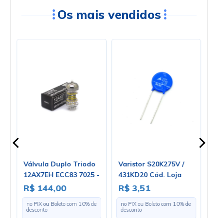
Os mais vendidos
o
Válvula Duplo Triodo
Varistor S20K275V /
T
A
12AX7EH ECC83 7025 -
431KD20 Cód. Loja
c
d.
Electro-Harmonix
1371
M
R$ 144,00
R$ 3,51
R
C
e
no PIX ou Boleto com
10
% de
no PIX ou Boleto com
10
% de
U
desconto
desconto