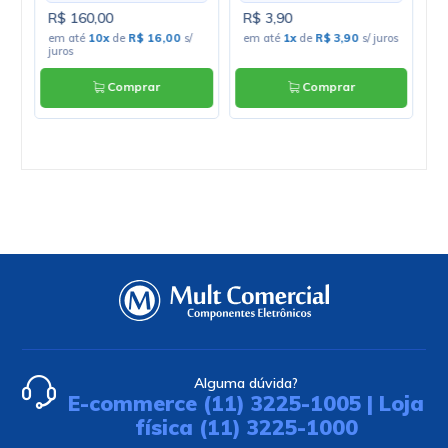
R$ 160,00
R$ 3,90
R
os
em até
10x
de
R$ 16,00
s/
em até
1x
de
R$ 3,90
s/ juros
e
juros
Comprar
Comprar
Alguma dúvida?
E-commerce (11) 3225-1005 | Loja
física (11) 3225-1000