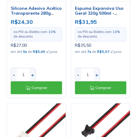
Silicone Adesivo Acético
Espuma Expansiva Uso
Transparente 280g
Geral 320g 500ml -
300ml - TekBond
TekBond
R$24,30
R$31,95
no PIX ou Boleto com
10
%
no PIX ou Boleto com
10
%
de desconto
de desconto
R$27,00
R$35,50
em até
5
x
de
R$5,40
s/ juros
em até
7
x
de
R$5,07
s/ juros
-
+
-
+
Comprar
Comprar