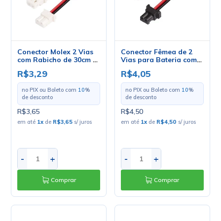
Conector Molex 2 Vias
Conector Fêmea de 2
com Rabicho de 30cm -
Vias para Bateria com
36027
Rabicho de 15cm -
R$3,29
R$4,05
9961-2P - STA
no PIX ou Boleto com
10
%
no PIX ou Boleto com
10
%
de desconto
de desconto
R$3,65
R$4,50
em até
1
x
de
R$3,65
s/ juros
em até
1
x
de
R$4,50
s/ juros
-
+
-
+
Comprar
Comprar