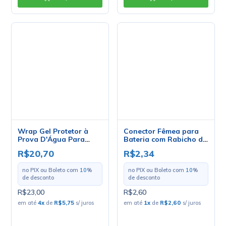
Wrap Gel Protetor à
Conector Fêmea para
Prova D'Água Para
Bateria com Rabicho de
Conectores - Implastec
15cm 26AWG - 30826 -
R$20,70
R$2,34
STA
no PIX ou Boleto com
10
%
no PIX ou Boleto com
10
%
de desconto
de desconto
R$23,00
R$2,60
em até
4
x
de
R$5,75
s/ juros
em até
1
x
de
R$2,60
s/ juros
-
+
-
+