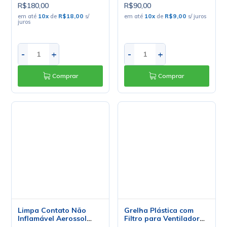
-
+
-
+
Comprar
Comprar
Limpa Contato Não
Grelha Plástica com
Inflamável Aerossol
Filtro para Ventilador
Implastec 200g
200 x 200mm - MOD-
R$68,40
R$62,28
804-1-120-A
no PIX ou Boleto com
10
%
no PIX ou Boleto com
10
%
de desconto
de desconto
R$76,00
R$69,20
em até
10
x
de
R$7,60
s/ juros
em até
10
x
de
R$6,92
s/ juros