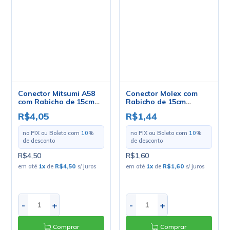
Conector Mitsumi A58
Conector Molex com
com Rabicho de 15cm
Rabicho de 15cm
22AWG - 36029
20AWG - MN51006
R$4,05
R$1,44
no PIX ou Boleto com
10
%
no PIX ou Boleto com
10
%
de desconto
de desconto
R$4,50
R$1,60
em até
1
x
de
R$4,50
s/ juros
em até
1
x
de
R$1,60
s/ juros
-
+
-
+
Comprar
Comprar