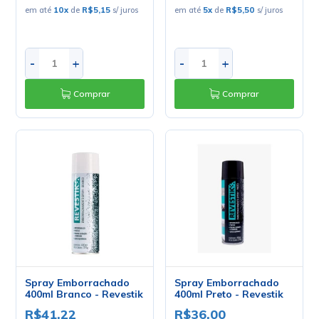
em até
10
x
de
R$5,15
s/ juros
em até
5
x
de
R$5,50
s/ juros
-
+
-
+
Comprar
Comprar
Spray Emborrachado
Spray Emborrachado
400ml Branco - Revestik
400ml Preto - Revestik
R$41,22
R$36,00