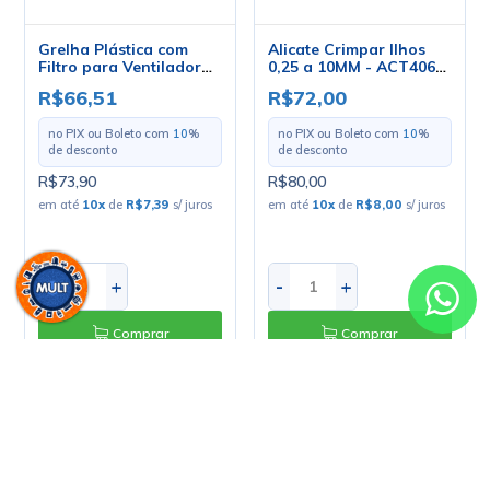
no PIX ou Boleto com
10
%
de desconto
R$80,00
em até
10
x
de
R$8,00
s/ juros
-
+
-
+
Comprar
Comprar
Alicate de Impacto
PunchDown - JL-3141 /
HT-3141
R$25,20
no PIX ou Boleto com
10
%
de desconto
R$28,00
em até
5
x
de
R$5,60
s/ juros