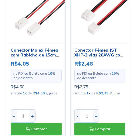
Conector Molex Fêmea
Conector Fêmea JST
com Rabicho de 15cm
XHP-2 vias 26AWG com
26AWG - 2510-2P - STA
Rabicho de 15cm - 1365
R$4,05
R$2,48
no PIX ou Boleto com
10
%
no PIX ou Boleto com
10
%
de desconto
de desconto
R$4,50
R$2,75
em até
1
x
de
R$4,50
s/ juros
em até
1
x
de
R$2,75
s/ juros
-
+
-
+
Comprar
Comprar