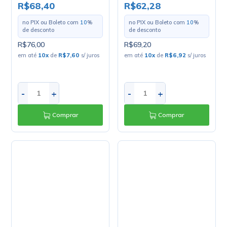
-
+
-
+
Comprar
Comprar
Grelha Plástica com
Filtro para Ventilador
120x120mm - MOD-803
R$66,51
no PIX ou Boleto com
10
%
de desconto
R$73,90
em até
10
x
de
R$7,39
s/ juros
Alicate Crimpar Ilhos
0,25 a 10MM - ACT4060
/ BOM-1710
R$72,00