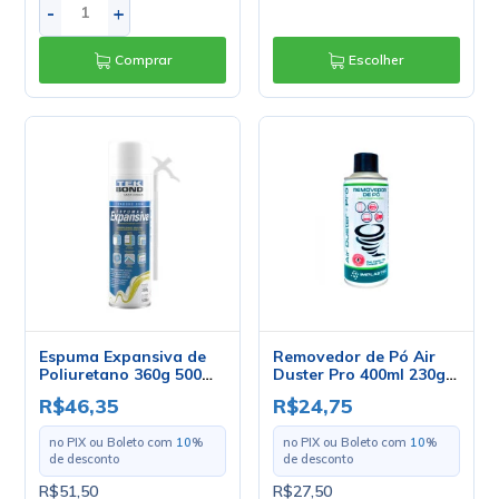
-
+
Comprar
Escolher
Espuma Expansiva de
Removedor de Pó Air
Poliuretano 360g 500ml
Duster Pro 400ml 230g -
- TekBond
Implastec
R$46,35
R$24,75
no PIX ou Boleto com
10
%
no PIX ou Boleto com
10
%
de desconto
de desconto
R$51,50
R$27,50