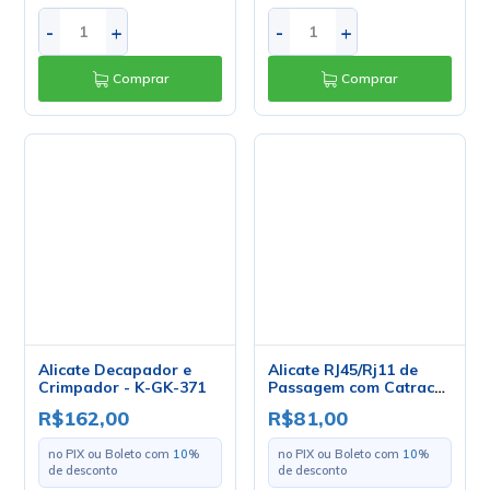
Comprar
Comprar
Alicate RJ45/Rj11 de
Passagem com Catraca
- AL-PASS
R$81,00
no PIX ou Boleto com
10
%
de desconto
R$90,00
em até
10
x
de
R$9,00
s/ juros
Alicate Decapador e
Crimpador - K-GK-371
R$162,00
no PIX ou Boleto com
10
%
de desconto
R$180,00
em até
10
x
de
R$18,00
s/
juros