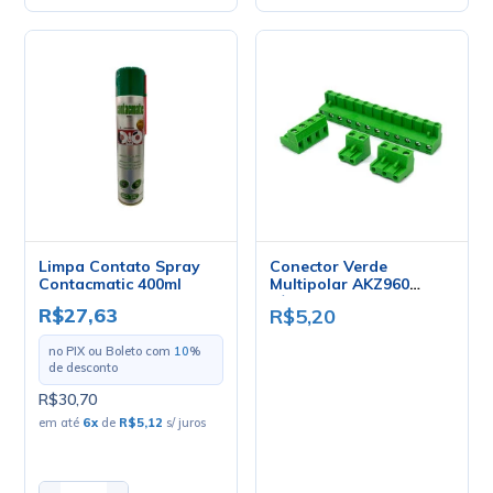
Limpa Contato Spray
Conector Verde
Contacmatic 400ml
Multipolar AKZ960
Fêmea - Passo 7,62mm -
R$27,63
R$5,20
2 a 12 Vias - Phoenix
Mecano
no PIX ou Boleto com
10
%
de desconto
R$30,70
em até
6
x
de
R$5,12
s/ juros