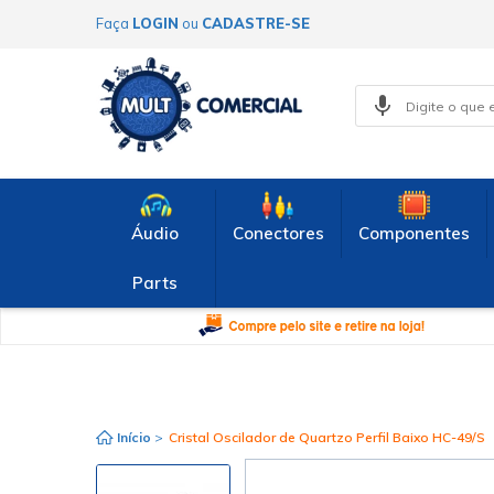
Faça
LOGIN
ou
CADASTRE-SE
Áudio
Conectores
Componentes
Parts
Início
>
Cristal Oscilador de Quartzo Perfil Baixo HC-49/S