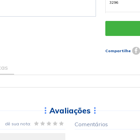
3296
3.840000Mhz HC-
Loja 3307
3.579545Mhz HC-
Loja 3309
Compartilhe
cas
28.6363Mhz HC-4
3302
22.118400Mhz HC
Loja 3298
Avaliações
4.000Mhz HC-49/S
3958
Comentários
dê sua nota:
12.000Mhz HC-49