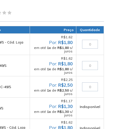
o
Preço
Quantidade
R$1,62
R$1,80
/S - Cód. Loja
em até
1
x
de
R$1,80
s/
juros
R$1,62
R$1,80
49/S
em até
1
x
de
R$1,80
s/
juros
R$2,25
R$2,50
C-49/S
em até
1
x
de
R$2,50
s/
juros
R$1,17
R$1,30
Indisponível
/S
em até
1
x
de
R$1,30
s/
juros
R$1,62
R$1,80
9/S - Cód. Loja
Indisponível