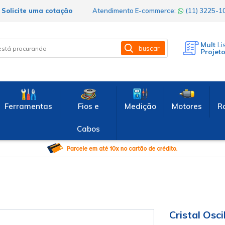
Solicite uma cotação
Atendimento E-commerce:
(11) 3225-
Mult
Li
buscar
Projet
Ferramentas
Fios e
Medição
Motores
R
Cabos
Cristal Osc