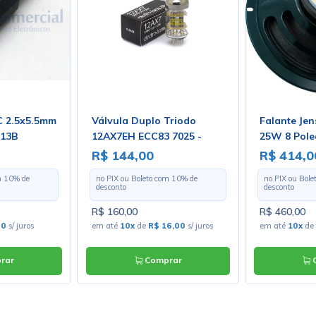
C 2.5x5.5mm
Válvula Duplo Triodo
Falante Je
013B
12AX7EH ECC83 7025 -
25W 8 Pole
Electro-Harmonix
R$ 144,00
R$ 414,0
m
10
% de
no PIX ou Boleto com
10
% de
no PIX ou Bol
desconto
desconto
R$ 160,00
R$ 460,00
80
s/ juros
em até
10x
de
R$ 16,00
s/ juros
em até
10x
de
rar
Comprar
C