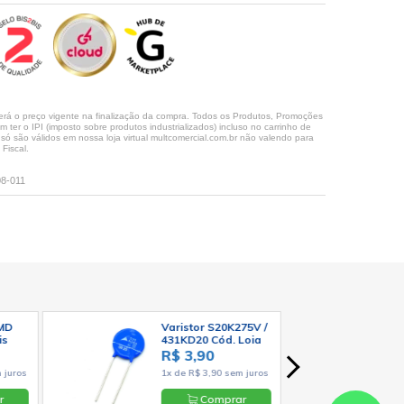
rá o preço vigente na finalização da compra. Todos os Produtos, Promoções
ter o IPI (imposto sobre produtos industrializados) incluso no carrinho de
 são válidos em nossa loja virtual multcomercial.com.br não valendo para
Fiscal.
08-011
SMD
Varistor S20K275V /
is
431KD20 Cód. Loja
º -
1371
R$ 3,90
 juros
1x de R$ 3,90 sem juros
r
Comprar