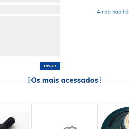
3300
Ainda não há
11.059200Mhz HC
Loja 3305
24.000Mhz HC-49
4079
8.000Mhz HC-49/S
4076
ENVIAR
Os mais acessados
10.000Mhz HC-49
4050
20.000Mhz HC-49
2876
6.144Mhz HC-49/S
2189