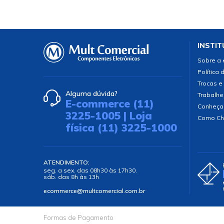
INSTIT
Sobre a
Política 
Trocas e
Alguma dúvida?
Trabalhe
E-commerce (11)
Conheça
3225-1005 | Loja
Como Ch
física (11) 3225-1000
ATENDIMENTO:
seg. a sex. das 08h30 às 17h30.
sáb. das 8h às 13h
ecommerce@multcomercial.com.br
Formas de Pagamento