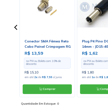
N 8 ohms
Conector SMA Fêmea Reto
Plug P4 Pino D
das -
Cabo Painel Crimpagem RG
14mm - JD15-4
174 com Pino Macho - 3081
R$ 13,59
R$ 1,62
- Gav 38
 de
no PIX ou Boleto com
10
% de
no PIX ou Boleto co
desconto
desconto
R$ 15,10
R$ 1,80
/ juros
em até
2x
de
R$ 7,55
s/ juros
em até
1x
de
R$ 1,
Comprar
Comp
Quantidade Em Estoque:
0