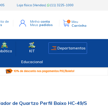
1005
Loja física (Vendas)
(11) 3225-1000
sta de
Minha
conta
Meu
0
os
Meus
pedidos
Carrinho
Departamentos
obótica
KIT
Educacional
ilador de Quartzo Perfil Baixo HC-49/S