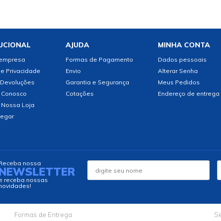
UCIONAL
AJUDA
MINHA CONTA
 empresa
Formas de Pagamento
Dados pessoais
de Privacidade
Envio
Alterar Senha
 Devoluções
Garantia e Segurança
Meus Pedidos
 Conosco
Cotações
Endereço de entrega
 Nossa Loja
egar
Receba nossa
NEWSLETTER
e receba nossas
novidades!
Formas de Entrega
Se