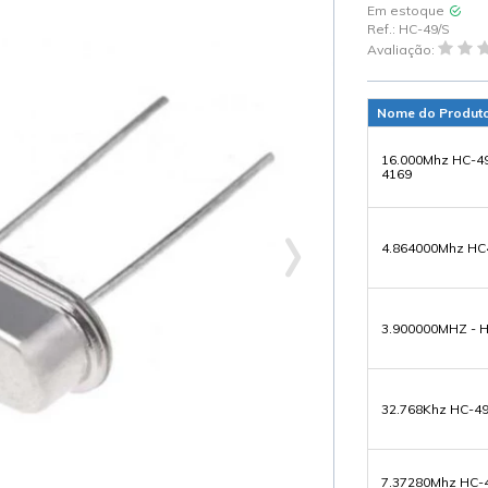
Em estoque
Ref.:
HC-49/S
Avaliação:
Nome do Produt
16.000Mhz HC-49
4169
4.864000Mhz HC
3.900000MHZ - H
32.768Khz HC-49
7.37280Mhz HC-4