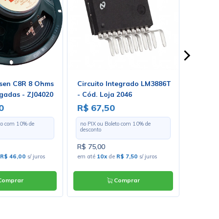
em até
1
x
de
R$1,00
s/
juros
nsen C8R 8 Ohms
Circuito Integrado LM3886T
Circuit
gadas - ZJ04020
- Cód. Loja 2046
MCP320
0
R$ 67,50
R$ 31
eto com
10
% de
no PIX ou Boleto com
10
% de
no PIX o
desconto
desconto
R$ 75,00
R$ 35,0
R$ 46,00
s/ juros
em até
10x
de
R$ 7,50
s/ juros
em até
6
omprar
Comprar