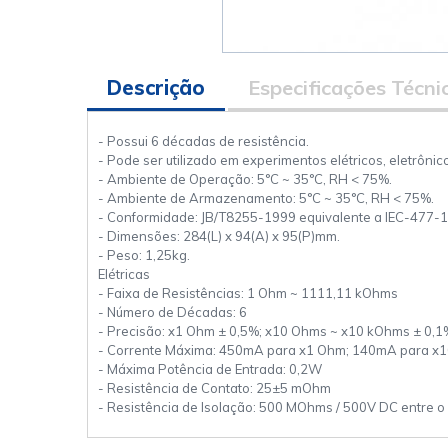
Descrição
Especificações Técni
- Possui 6 décadas de resistência.
- Pode ser utilizado em experimentos elétricos, eletrônico
- Ambiente de Operação: 5°C ~ 35°C, RH < 75%.
- Ambiente de Armazenamento: 5°C ~ 35°C, RH < 75%.
- Conformidade: JB/T8255-1999 equivalente a IEC-477-
- Dimensões: 284(L) x 94(A) x 95(P)mm.
- Peso: 1,25kg.
Elétricas
- Faixa de Resistências: 1 Ohm ~ 1111,11 kOhms
- Número de Décadas: 6
- Precisão: x1 Ohm ± 0,5%; x10 Ohms ~ x10 kOhms ± 0,
- Corrente Máxima: 450mA para x1 Ohm; 140mA para x
- Máxima Potência de Entrada: 0,2W
- Resistência de Contato: 25±5 mOhm
- Resistência de Isolação: 500 MOhms / 500V DC entre o P