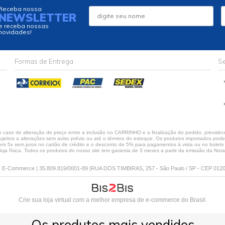
Receba nossa
NEWSLETTER
e receba nossas
novidades!
Formas de Entrega
Se
caso de alteração de preço entre a inclusão no CARRINHO e a finalização do pedido, prevalece
jeitos a alterações sem aviso prévio ou até o término do estoque. Os produtos importados podem 
 5x sem juros no cartão de crédito e o desconto de 5% para pagamentos à vista ou no boleto só
loja física. Todos os produtos do nosso site tem garantia de 3 meses a partir da emissão da Nota 
E-Commerce | 35.809.819/0001-89 |RUA DOS TIMBIRAS, 257 - São Paulo / SP - CEP 012
Crie sua loja virtual
com a melhor empresa de e-commerce do Brasil.
Os produtos mais vendidos