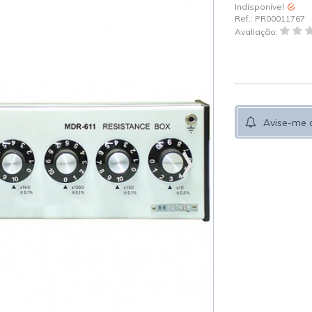
Indisponível
Ref.:
PR00011767
Avaliação:
Avise-me 