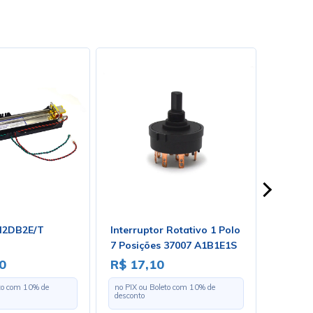
N2DB2E/T
Interruptor Rotativo 1 Polo
Placa 
7 Posições 37007 A1B1E1S
MG100D
0
R$ 17,10
R$ 1.
eto com
10
% de
no PIX ou Boleto com
10
% de
no PIX o
desconto
desconto