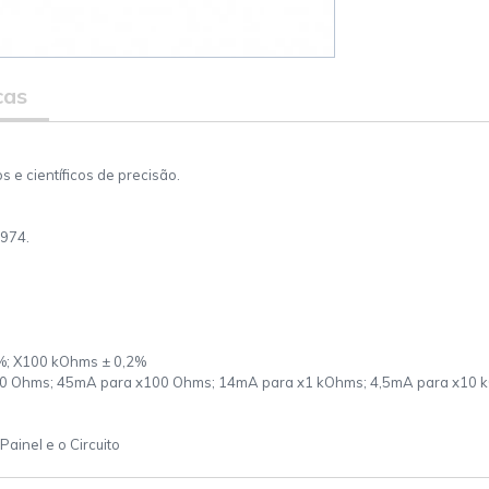
cas
s e científicos de precisão.
1974.
1%; X100 kOhms ± 0,2%
10 Ohms; 45mA para x100 Ohms; 14mA para x1 kOhms; 4,5mA para x10 
ainel e o Circuito