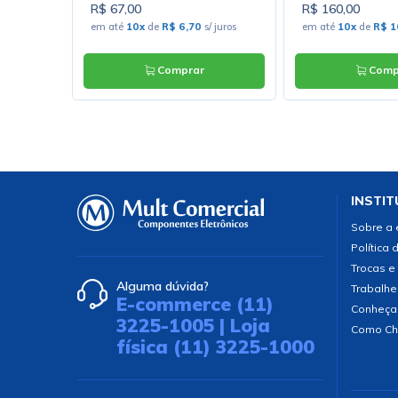
R$ 67,00
R$ 160,00
s/ juros
em até
10x
de
R$ 6,70
s/ juros
em até
10x
de
R$ 1
Comprar
Comp
INSTIT
Sobre a
Política 
Trocas e
Alguma dúvida?
Trabalhe
E-commerce (11)
Conheça
3225-1005 | Loja
Como Ch
física (11) 3225-1000