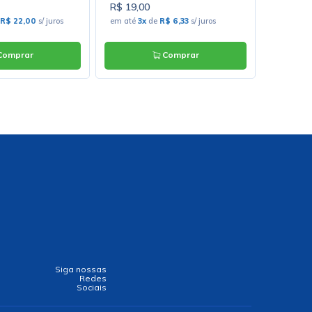
R$ 19,00
R$ 2.14
R$ 22,00
s/ juros
em até
3x
de
R$ 6,33
s/ juros
em até
1
omprar
Comprar
Siga nossas
Redes
Sociais