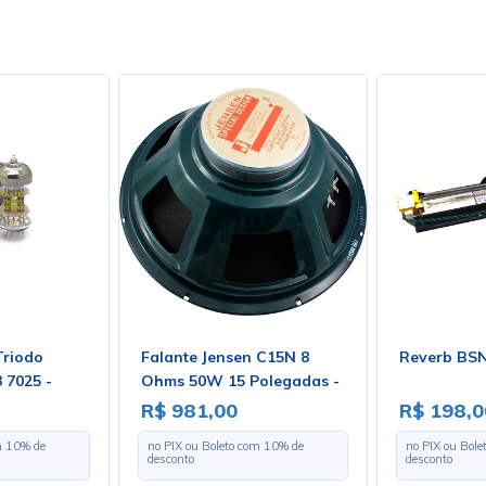
Triodo
Falante Jensen C15N 8
Reverb BS
 7025 -
Ohms 50W 15 Polegadas -
ix
ZJ07050
R$ 981,00
R$ 198,0
m
10
% de
no PIX ou Boleto com
10
% de
no PIX ou Bol
desconto
desconto