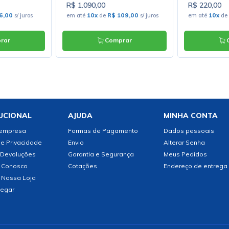
R$ 1.090,00
R$ 220,00
6,00
s/ juros
em até
10x
de
R$ 109,00
s/ juros
em até
10x
de
rar
Comprar
C
UCIONAL
AJUDA
MINHA CONTA
 empresa
Formas de Pagamento
Dados pessoais
de Privacidade
Envio
Alterar Senha
 Devoluções
Garantia e Segurança
Meus Pedidos
 Conosco
Cotações
Endereço de entrega
 Nossa Loja
egar