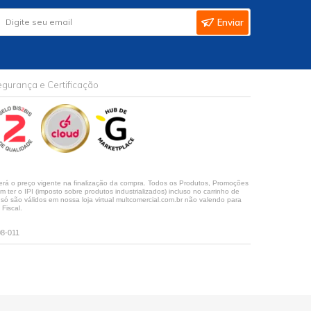
Enviar
gurança e Certificação
rá o preço vigente na finalização da compra. Todos os Produtos, Promoções
ter o IPI (imposto sobre produtos industrializados) incluso no carrinho de
 são válidos em nossa loja virtual multcomercial.com.br não valendo para
Fiscal.
08-011