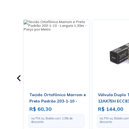
trátil
Tecido Ortofônico Marrom e
Válvula Duplo 
- Rolo
Preto Padrão 203-1-10 -
12AX7EH ECC83
Largura 1,30m - Preço por
Electro-Harmon
R$ 60,30
R$ 144,00
Metro
 de
no PIX ou Boleto com
10
% de
no PIX ou Boleto co
desconto
desconto