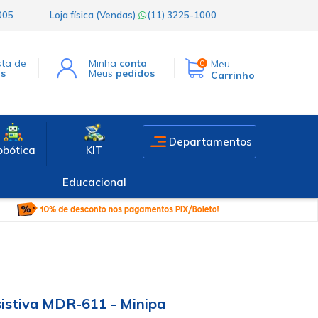
1005
Loja física (Vendas)
(11) 3225-1000
sta de
Minha
conta
Meu
0
os
Meus
pedidos
Carrinho
Departamentos
obótica
KIT
Educacional
istiva MDR-611 - Minipa