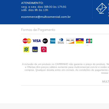
ATENDIMENTO:
seg. a sex. das 08h30 às 17h30.
sáb. das 8h às 13h
ecommerce@multcomercial.com.br
Formas de Pagamento
A inclusão de um produto no CARRINHO não garante o preço do produto. No 
e Ofertas têm preços válidos somente para multcomercial.com.br e estão su
compras. Qualquer dúvida entre em contato. As condições de pagamento em
nossa 
MULT 