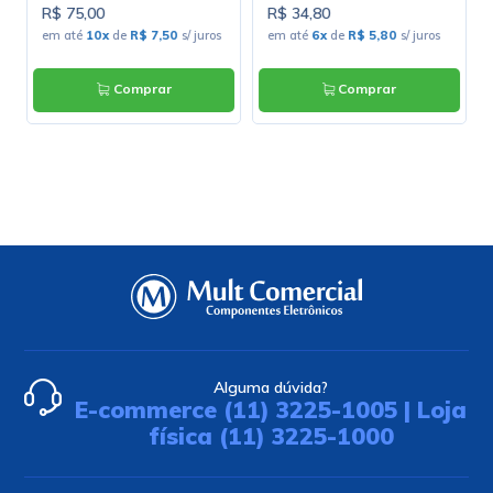
R$ 75,00
R$ 34,80
s
em até
10x
de
R$ 7,50
s/ juros
em até
6x
de
R$ 5,80
s/ juros
Comprar
Comprar
Alguma dúvida?
E-commerce (11) 3225-1005 | Loja
física (11) 3225-1000