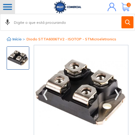
Minha
0
conta
Início
>
Diodo STTA6006TV2 - ISOTOP - STMicroeletronics