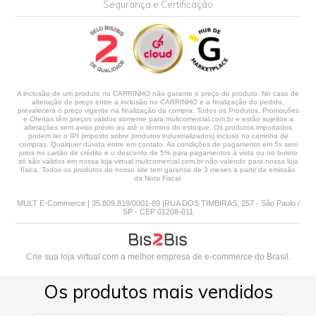
Segurança e Certificação
A inclusão de um produto no CARRINHO não garante o preço do produto. No caso de
alteração de preço entre a inclusão no CARRINHO e a finalização do pedido,
prevalecerá o preço vigente na finalização da compra. Todos os Produtos, Promoções
e Ofertas têm preços válidos somente para multcomercial.com.br e estão sujeitos a
alterações sem aviso prévio ou até o término do estoque. Os produtos importados
podem ter o IPI (imposto sobre produtos industrializados) incluso no carrinho de
compras. Qualquer dúvida entre em contato. As condições de pagamento em 5x sem
juros no cartão de crédito e o desconto de 5% para pagamentos à vista ou no boleto
só são válidos em nossa loja virtual multcomercial.com.br não valendo para nossa loja
física. Todos os produtos do nosso site tem garantia de 3 meses a partir da emissão
da Nota Fiscal.
MULT E-Commerce | 35.809.819/0001-89 |RUA DOS TIMBIRAS, 257 - São Paulo /
SP - CEP 01208-011
Crie sua loja virtual
com a melhor empresa de e-commerce do Brasil.
Os produtos mais vendidos