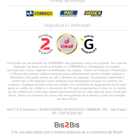
Formas de Entrega
Segurança e Certificação
A inclusão de um produto no CARRINHO não garante o preço do produto. No caso de
alteração de preço entre a inclusão no CARRINHO e a finalização do pedido,
prevalecerá o preço vigente na finalização da compra. Todos os Produtos, Promoções
e Ofertas têm preços válidos somente para multcomercial.com.br e estão sujeitos a
alterações sem aviso prévio ou até o término do estoque. Os produtos importados
podem ter o IPI (imposto sobre produtos industrializados) incluso no carrinho de
compras. Qualquer dúvida entre em contato. As condições de pagamento em 5x sem
juros no cartão de crédito e o desconto de 5% para pagamentos à vista ou no boleto
só são válidos em nossa loja virtual multcomercial.com.br não valendo para nossa loja
física. Todos os produtos do nosso site tem garantia de 3 meses a partir da emissão
da Nota Fiscal.
MULT E-Commerce | 35.809.819/0001-89 |RUA DOS TIMBIRAS, 257 - São Paulo /
SP - CEP 01208-011
Crie sua loja virtual
com a melhor empresa de e-commerce do Brasil.