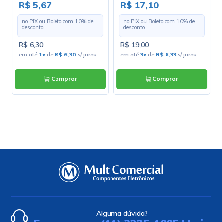
A1B1E1S
R$ 5,67
R$ 17,10
no PIX ou Boleto com
10
% de
no PIX ou Boleto com
10
% de
desconto
desconto
R$ 6,30
R$ 19,00
em até
1x
de
R$ 6,30
s/ juros
em até
3x
de
R$ 6,33
s/ juros
Comprar
Comprar
Alguma dúvida?