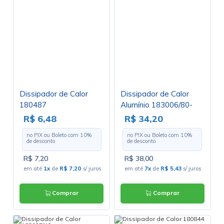
Dissipador de Calor
Dissipador de Calor
180487
Alumínio 183006/80-
2TO3
R$ 6,48
R$ 34,20
no PIX ou Boleto com
10
%
no PIX ou Boleto com
10
%
de desconto
de desconto
R$ 7,20
R$ 38,00
em até
1x
de
R$ 7,20
s/ juros
em até
7x
de
R$ 5,43
s/ juros
Comprar
Comprar