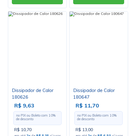
Dissipador de Calor
Dissipador de Calor
180626
180647
R$ 9,63
R$ 11,70
no PIX ou Boleto com
10
%
no PIX ou Boleto com
10
%
de desconto
de desconto
R$ 10,70
R$ 13,00
em até
2x
de
R$ 5,35
s/ juros
em até
2x
de
R$ 6,50
s/ juros