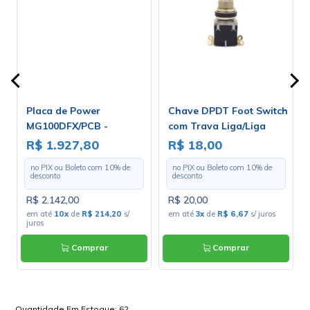
Placa de Power
Chave DPDT Foot Switch
MG100DFX/PCB -
com Trava Liga/Liga
Marshall
para Solda Fio - PBS-24-
R$ 1.927,80
R$ 18,00
202
no PIX ou Boleto com
10
% de
no PIX ou Boleto com
10
% de
desconto
desconto
R$ 2.142,00
R$ 20,00
s
em até
10x
de
R$ 214,20
s/
em até
3x
de
R$ 6,67
s/ juros
juros
Comprar
Comprar
Quantidade Em Estoque:
62