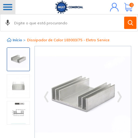
Minha
0
conta
Início
>
Dissipador de Calor 183003/75 - Eletro Service