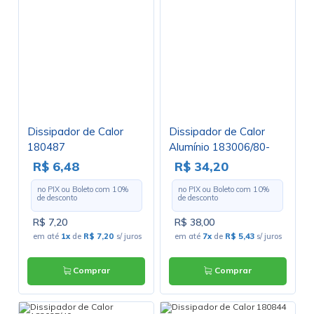
Dissipador de Calor
Dissipador de Calor
180487
Alumínio 183006/80-
2TO3
R$ 6,48
R$ 34,20
no PIX ou Boleto com
10
%
no PIX ou Boleto com
10
%
de desconto
de desconto
R$ 7,20
R$ 38,00
em até
1x
de
R$ 7,20
s/ juros
em até
7x
de
R$ 5,43
s/ juros
Comprar
Comprar