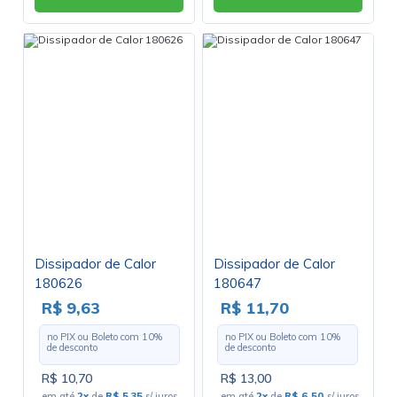
Dissipador de Calor
Dissipador de Calor
180626
180647
R$ 9,63
R$ 11,70
no PIX ou Boleto com
10
%
no PIX ou Boleto com
10
%
de desconto
de desconto
R$ 10,70
R$ 13,00
em até
2x
de
R$ 5,35
s/ juros
em até
2x
de
R$ 6,50
s/ juros