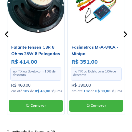
Falante Jensen C8R 8
Fasímetros MFA-840A -
Ohms 25W 8 Polegadas
Minipa
- ZJ04020
R$ 414,00
R$ 351,00
v
no PIX ou Boleto com
10
% de
no PIX ou Boleto com
10
% de
desconto
desconto
R$ 460,00
R$ 390,00
em até
10x
de
R$ 46,00
s/ juros
em até
10x
de
R$ 39,00
s/ juros
Comprar
Comprar
Quantidade Em Estoque:
29