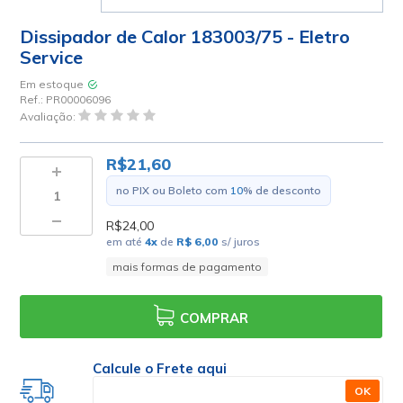
Dissipador de Calor 183003/75 - Eletro
Service
Em estoque
Ref.:
PR00006096
Avaliação:
R$21,60
no PIX ou Boleto com
10
% de desconto
R$24,00
em até
4
x
de
R$ 6,00
s/ juros
mais formas de pagamento
COMPRAR
Calcule o Frete aqui
OK