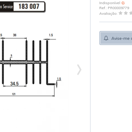
Indisponível
Ref.:
PR00009779
Avaliação:
Avise-me 