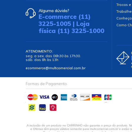
Trocas e
Alguma dúvida?
Trabalhe
E-commerce (11)
Conheça
3225-1005 | Loja
Como Ch
física (11) 3225-1000
ATENDIMENTO:
seg. a sex. das 08h30 às 17h30.
sáb. das 8h às 13h
ecommerce@multcomercial.com.br
Formas de Pagamento
A inclusão de um produto no CARRINHO não garante o preço do produto. No 
e Ofertas têm preços válidos somente para multcomercial.com.br e estão su