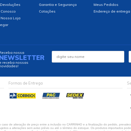
 Devoluções
Garantia e Segurança
Meus Pedidos
 Conosco
Cotações
Endereço de entrega
 Nossa Loja
egar
Receba nossa
NEWSLETTER
e receba nossas
novidades!
Formas de Entrega
Se
caso de alteração de preço entre a inclusão no CARRINHO e a finalização do pedido, prevalece
jeitos a alterações sem aviso prévio ou até o término do estoque. Os produtos importados podem 