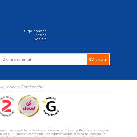
Siga nossas
Redes
Sociais
Enviar
gurança e Certificação
rá o preço vigente na finalização da compra. Todos os Produtos, Promoções
ter o IPI (imposto sobre produtos industrializados) incluso no carrinho de