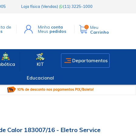
1005
Loja física (Vendas)
(11) 3225-1000
sta de
Minha
conta
Meu
0
os
Meus
pedidos
Carrinho
Departamentos
obótica
KIT
Educacional
de Calor 183007/16 - Eletro Service