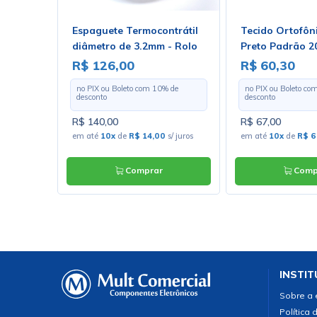
o 1 Polo
Espaguete Termocontrátil
Tecido Ortofôn
1B1E1S
diâmetro de 3.2mm - Rolo
Preto Padrão 2
Com 100 Metros
Largura 1,30m 
R$ 126,00
R$ 60,30
Metro
 de
no PIX ou Boleto com
10
% de
no PIX ou Boleto co
desconto
desconto
R$ 140,00
R$ 67,00
uros
em até
10x
de
R$ 14,00
s/ juros
em até
10x
de
R$ 6
Comprar
Comp
INSTIT
Sobre a
Política 