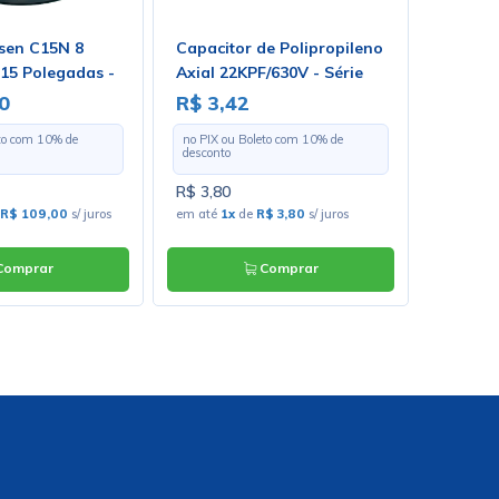
nsen C15N 8
Capacitor de Polipropileno
Falant
5 Polegadas -
Axial 22KPF/630V - Série
50 watt
B32232 - EPCOS
ZJ0614
0
R$ 3,42
R$ 69
eto com
10
% de
no PIX ou Boleto com
10
% de
no PIX o
desconto
desconto
R$ 3,80
R$ 775,
R$ 109,00
s/ juros
em até
1x
de
R$ 3,80
s/ juros
em até
1
omprar
Comprar