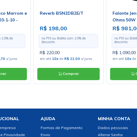
ico Marrom e
Reverb BSN2DB2E/T
Falante Je
03-1-10 -
Ohms 50W 1
- Preço por
ZJ07050
R$ 198,00
R$ 981,0
m
10
% de
no PIX ou Boleto com
10
% de
no PIX ou Bol
desconto
desconto
R$ 220,00
R$ 1.090,00
,70
s/ juros
em até
10x
de
R$ 22,00
s/ juros
em até
10x
de
rar
Comprar
C
UCIONAL
AJUDA
MINHA CONTA
 empresa
Formas de Pagamento
Dados pessoais
de Privacidade
Envio
Alterar Senha