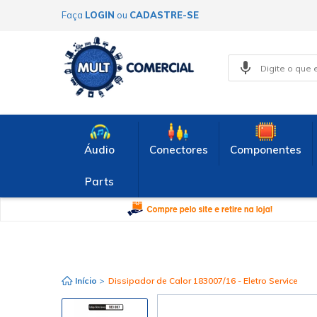
Faça
LOGIN
ou
CADASTRE-SE
Áudio
Conectores
Componentes
Parts
Início
>
Dissipador de Calor 183007/16 - Eletro Service