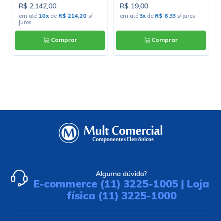
R$ 2.142,00
R$ 19,00
s
em até
10x
de
R$ 214,20
s/
em até
3x
de
R$ 6,33
s/ juros
juros
Comprar
Comprar
Alguma dúvida?
E-commerce (11) 3225-1005 | Loja
física (11) 3225-1000