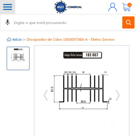
Minha
0
conta
Início
>
Dissipador de Calor 183007/360-A - Eletro Service