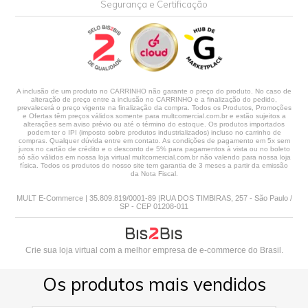
Segurança e Certificação
A inclusão de um produto no CARRINHO não garante o preço do produto. No caso de
alteração de preço entre a inclusão no CARRINHO e a finalização do pedido,
prevalecerá o preço vigente na finalização da compra. Todos os Produtos, Promoções
e Ofertas têm preços válidos somente para multcomercial.com.br e estão sujeitos a
alterações sem aviso prévio ou até o término do estoque. Os produtos importados
podem ter o IPI (imposto sobre produtos industrializados) incluso no carrinho de
compras. Qualquer dúvida entre em contato. As condições de pagamento em 5x sem
juros no cartão de crédito e o desconto de 5% para pagamentos à vista ou no boleto
só são válidos em nossa loja virtual multcomercial.com.br não valendo para nossa loja
física. Todos os produtos do nosso site tem garantia de 3 meses a partir da emissão
da Nota Fiscal.
MULT E-Commerce | 35.809.819/0001-89 |RUA DOS TIMBIRAS, 257 - São Paulo /
SP - CEP 01208-011
Crie sua loja virtual
com a melhor empresa de e-commerce do Brasil.
Os produtos mais vendidos