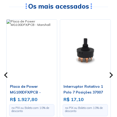
Os mais acessados
Placa de Power
Interruptor Rotativo 1
MG100DFX/PCB -
Polo 7 Posições 37007
Marshall
A1B1E1S
R$ 1.927,80
R$ 17,10
no PIX ou Boleto com
10
% de
no PIX ou Boleto com
10
% de
desconto
desconto