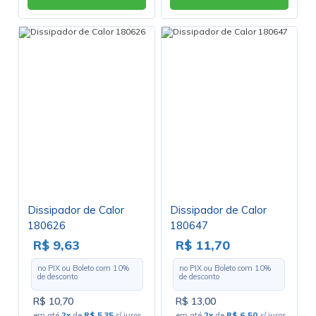
Dissipador de Calor
Dissipador de Calor
180626
180647
R$ 9,63
R$ 11,70
no PIX ou Boleto com
10
%
no PIX ou Boleto com
10
%
de desconto
de desconto
R$ 10,70
R$ 13,00
em até
2x
de
R$ 5,35
s/ juros
em até
2x
de
R$ 6,50
s/ juros