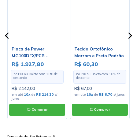
Placa de Power
Tecido Ortofônico
MG100DFX/PCB -
Marrom e Preto Padrão
Marshall
203-1-10 - Largura 1,30m
R$ 1.927,80
R$ 60,30
- Preço por Metro
no PIX ou Boleto com
10
% de
no PIX ou Boleto com
10
% de
desconto
desconto
R$ 2.142,00
R$ 67,00
em até
10x
de
R$ 214,20
s/
em até
10x
de
R$ 6,70
s/ juros
juros
Comprar
Comprar
Quantidade Em Estoque:
8