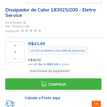
Dissipador de Calor 183025/200 - Eletro
Service
Em estoque
Ref.:
PR00011795
Avaliação:
R$43,65
no PIX ou Boleto com
10
% de desconto
R$48,50
em até
9
x
de
R$ 5,39
s/ juros
mais formas de pagamento
COMPRAR
Calcule o Frete aqui
OK