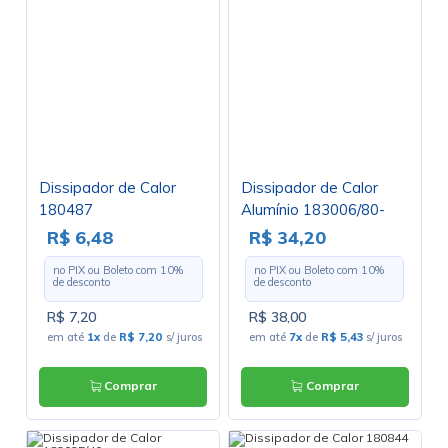
Dissipador de Calor
Dissipador de Calor
180487
Alumínio 183006/80-
2TO3
R$ 6,48
R$ 34,20
no PIX ou Boleto com
10
%
no PIX ou Boleto com
10
%
de desconto
de desconto
R$ 7,20
R$ 38,00
em até
1x
de
R$ 7,20
s/ juros
em até
7x
de
R$ 5,43
s/ juros
Comprar
Comprar