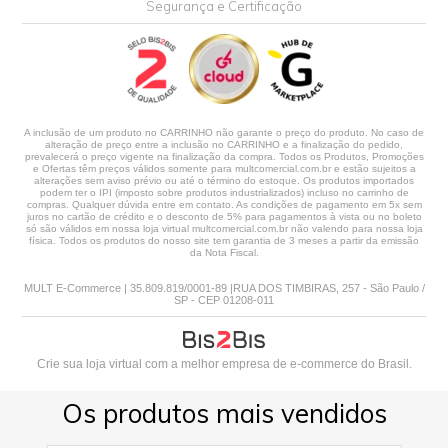
Segurança e Certificação
A inclusão de um produto no CARRINHO não garante o preço do produto. No caso de
alteração de preço entre a inclusão no CARRINHO e a finalização do pedido,
prevalecerá o preço vigente na finalização da compra. Todos os Produtos, Promoções
e Ofertas têm preços válidos somente para multcomercial.com.br e estão sujeitos a
alterações sem aviso prévio ou até o término do estoque. Os produtos importados
podem ter o IPI (imposto sobre produtos industrializados) incluso no carrinho de
compras. Qualquer dúvida entre em contato. As condições de pagamento em 5x sem
juros no cartão de crédito e o desconto de 5% para pagamentos à vista ou no boleto
só são válidos em nossa loja virtual multcomercial.com.br não valendo para nossa loja
física. Todos os produtos do nosso site tem garantia de 3 meses a partir da emissão
da Nota Fiscal.
MULT E-Commerce | 35.809.819/0001-89 |RUA DOS TIMBIRAS, 257 - São Paulo /
SP - CEP 01208-011
Crie sua loja virtual
com a melhor empresa de e-commerce do Brasil.
Os produtos mais vendidos