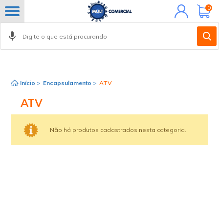
Minha
0
conta
Início
>
Encapsulamento
>
ATV
ATV
Não há produtos cadastrados nesta categoria.