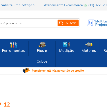
Solicite uma cotação
Atendimento E-commerce:
(11) 3225-
Mult
Li
buscar
Projet
Ferramentas
Fios e
Medição
Motores
R
Cabos
P-12