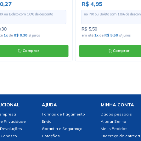
0,27
R$ 4,95
PIX ou Boleto com
10
% de desconto
no PIX ou Boleto com
10
% de descon
,30
R$ 5,50
té
1x
de
R$ 0,30
s/ juros
em até
1x
de
R$ 5,50
s/ juros
Comprar
Comprar
UCIONAL
AJUDA
MINHA CONTA
 empresa
Formas de Pagamento
Dados pessoais
de Privacidade
Envio
Alterar Senha
 Devoluções
Garantia e Segurança
Meus Pedidos
 Conosco
Cotações
Endereço de entrega