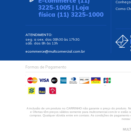
E-commerce (11)
Conheça
3225-1005 | Loja
Como Ch
física (11) 3225-1000
ATENDIMENTO:
seg. a sex. das 08h30 às 17h30.
sáb. das 8h às 13h
ecommerce@multcomercial.com.br
Formas de Pagamento
A inclusão de um produto no CARRINHO não garante o preço do produto. No 
e Ofertas têm preços válidos somente para multcomercial.com.br e estão su
compras. Qualquer dúvida entre em contato. As condições de pagamento em
nossa 
MULT 