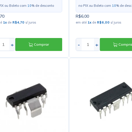
PIX ou Boleto com
10
% de desconto
no PIX ou Boleto com
10
% de desc
70
R$6,00
té
1
x
de
R$4,70
s/ juros
em até
1
x
de
R$6,00
s/ juros
+
-
+
Comprar
Compra