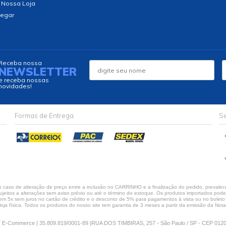
 Nossa Loja
egar
Receba nossa
NEWSLETTER
e receba nossas
novidades!
Formas de Entrega
Se
caso de alteração de preço entre a inclusão no CARRINHO e a finalização do pedido, prevalece
jeitos a alterações sem aviso prévio ou até o término do estoque. Os produtos importados podem 
 5x sem juros no cartão de crédito e o desconto de 5% para pagamentos à vista ou no boleto só
loja física. Todos os produtos do nosso site tem garantia de 3 meses a partir da emissão da Nota 
E-Commerce | 35.809.819/0001-89 |RUA DOS TIMBIRAS, 257 - São Paulo / SP - CEP 012