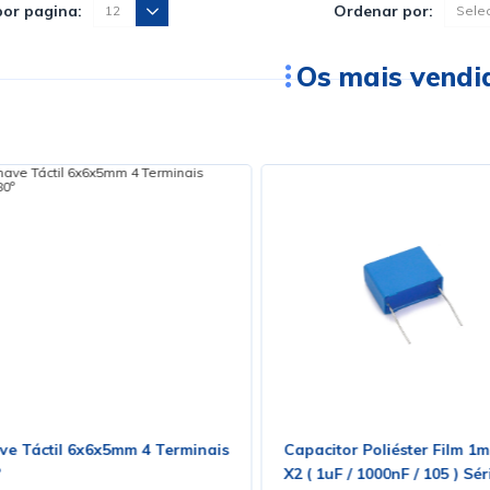
por pagina:
Ordenar por:
Os mais vendi
ve Táctil 6x6x5mm 4 Terminais
Capacitor Poliéster Film 1
º
X2 ( 1uF / 1000nF / 105 ) Sé