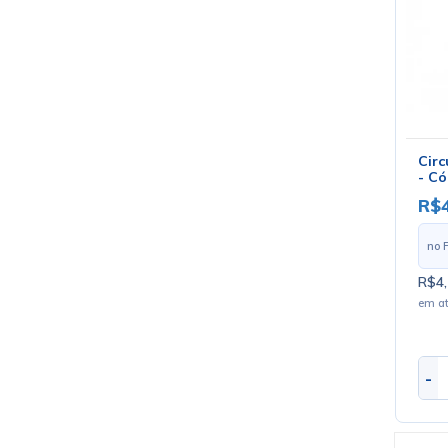
Circ
- Có
R$4
no 
R$4,
em a
-