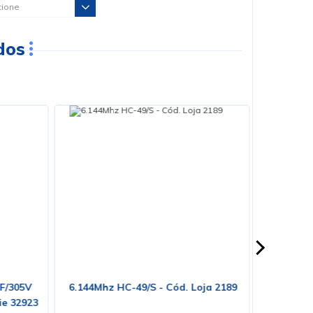
dos
mF/305V
6.144Mhz HC-49/S - Cód. Loja 2189
Cabo PP 
rie 32923
Metro