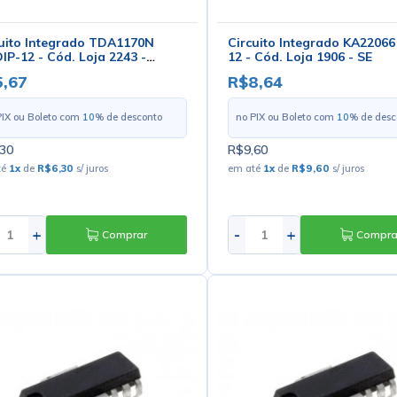
uito Integrado TDA1170N
Circuito Integrado KA22066
IP-12 - Cód. Loja 2243 -
12 - Cód. Loja 1906 - SE
ips
,67
R$8,64
PIX ou Boleto com
10
% de desconto
no PIX ou Boleto com
10
% de desc
30
R$9,60
té
1
x
de
R$6,30
s/ juros
em até
1
x
de
R$9,60
s/ juros
+
-
+
Comprar
Compra