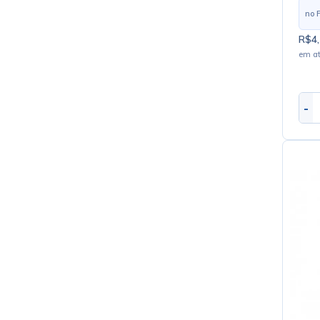
no 
R$4,
em a
-