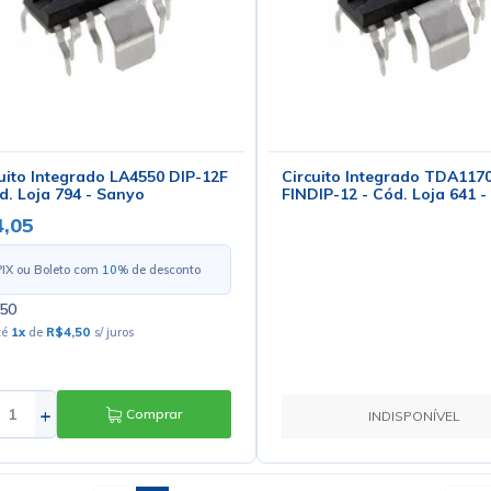
uito Integrado LA4550 DIP-12F
Circuito Integrado TDA117
d. Loja 794 - Sanyo
FINDIP-12 - Cód. Loja 641 -
,05
PIX ou Boleto com
10
% de desconto
50
té
1
x
de
R$4,50
s/ juros
+
Comprar
INDISPONÍVEL