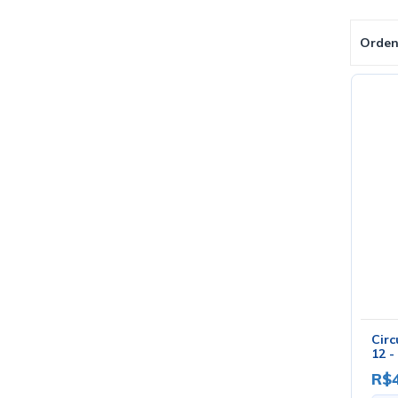
Orden
Circ
12 -
R$4