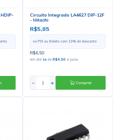
 HDIP-
Circuito Integrado LA4627 DIP-12F
- Hitachi
R$5,85
onto
no PIX ou Boleto com
10
% de desconto
R$6,50
em até
1
x
de
R$6,50
s/ juros
-
+
r
Comprar