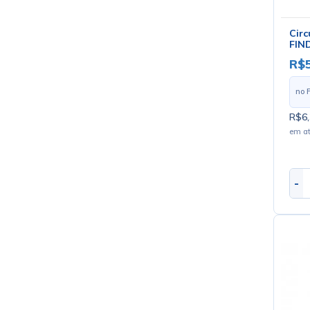
Circ
FIND
Phil
R$5
no 
R$6,
em a
-