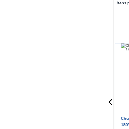
Itens 
31KD20 Cód.
Terminal Fêmea Para conectores
Cha
Hylok Macho LW6353TF12P - Cód.
180