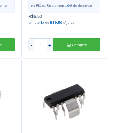
onto
no PIX ou Boleto com
10
% de desconto
R$9,50
em até
1
x
de
R$9,50
s/ juros
-
+
r
Comprar