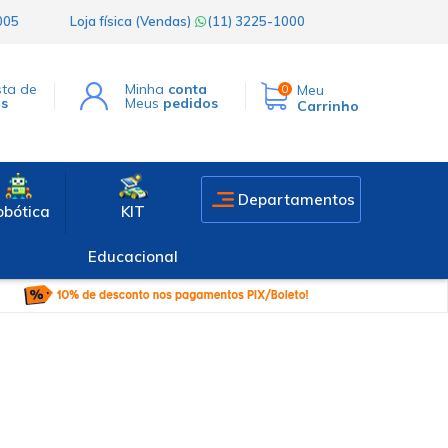
1005
Loja física (Vendas)
(11) 3225-1000
sta de
Minha
conta
Meu
0
os
Meus
pedidos
Carrinho
Departamentos
obótica
KIT
Educacional