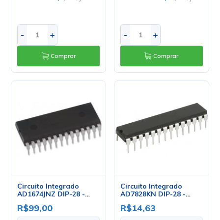
-
+
-
+
Comprar
Comprar
Circuito Integrado
Circuito Integrado
AD1674JNZ DIP-28 -
AD7828KN DIP-28 -
Cód. Loja 2835 - Analog
Analog Devices
R$99,00
R$14,63
Devices