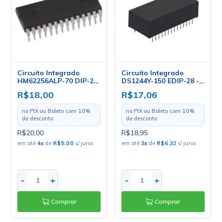
Circuito Integrado
Circuito Integrado
HM62256ALP-70 DIP-28
DS1244Y-150 EDIP-28 -
- Cód. Loja 838 - Hitachi
Dallas
R$18,00
R$17,06
no PIX ou Boleto com
10
%
no PIX ou Boleto com
10
%
de desconto
de desconto
R$20,00
R$18,95
em até
4
x
de
R$5,00
s/ juros
em até
3
x
de
R$6,32
s/ juros
-
+
-
+
Comprar
Comprar