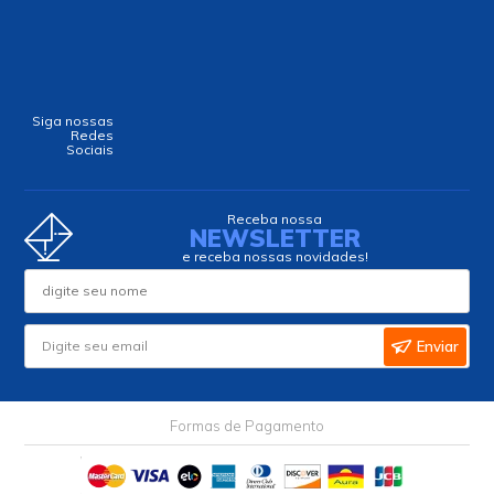
em até
3
x
de
R$6,50
s/ juros
em até
4
x
de
R$6,00
s/ juros
-
+
-
+
Comprar
Comprar
Circuito Integrado
Circuito Integrado
ICL7135CPIZ DIP-28 -
M48Z35Y-70PC PCDIP-
Intersil
28 - Cód. Loja 5033 - ST
R$10,08
R$49,50