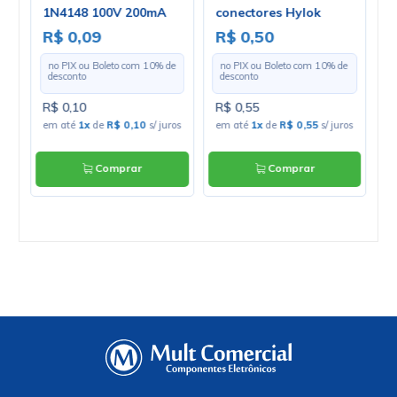
Microcontrolador
Circuito Integrado
MC68HC908MR8CP DIP-
LM8560 DIP-28 - Cód.
28 - Freescale
Loja 4248 - Sanyo
R$25,47
R$6,84
no PIX ou Boleto com
10
%
no PIX ou Boleto com
10
%
de desconto
de desconto
R$28,30
R$7,60
em até
5
x
de
R$5,66
s/ juros
em até
1
x
de
R$7,60
s/ juros