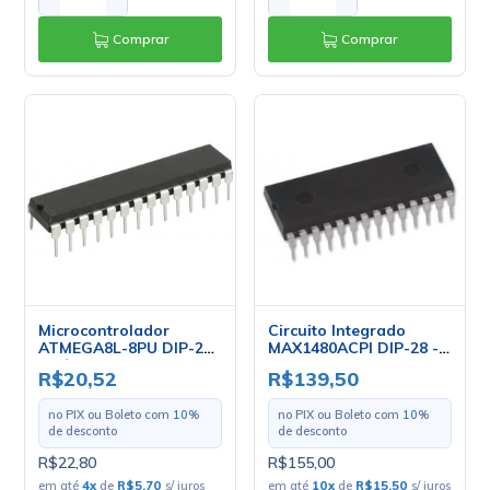
Comprar
Comprar
Microcontrolador
Circuito Integrado
ATMEGA8L-8PU DIP-28
MAX1480ACPI DIP-28 -
- Cód. Loja 472- Atmel
Maxim
R$20,52
R$139,50
no PIX ou Boleto com
10
%
no PIX ou Boleto com
10
%
de desconto
de desconto
R$22,80
R$155,00
em até
4
x
de
R$5,70
s/ juros
em até
10
x
de
R$15,50
s/ juros