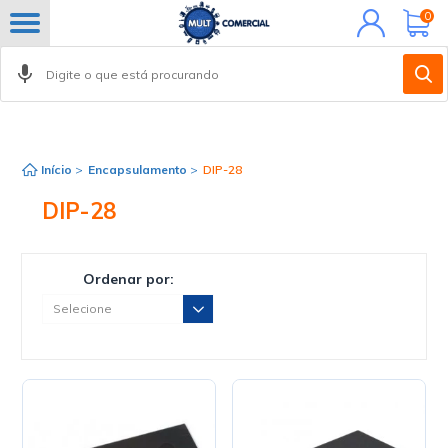
Minha
0
conta
Início
>
Encapsulamento
>
DIP-28
DIP-28
Ordenar por: