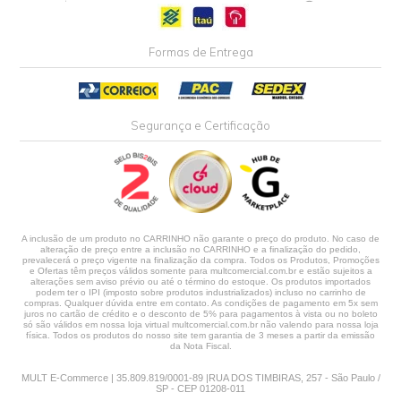
no PIX ou Boleto com
10
%
no PIX ou Boleto com
10
%
de desconto
de desconto
R$11,20
R$55,00
em até
2
x
de
R$5,60
s/ juros
em até
10
x
de
R$5,50
s/ juros
-
+
-
+
Comprar
Comprar