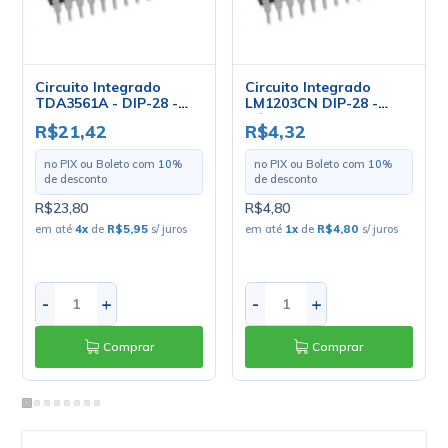
Circuito Integrado
Circuito Integrado
TDA3561A - DIP-28 -
LM1203CN DIP-28 -
Philips
Cód. Loja 651 -
R$21,42
R$4,32
National
no PIX ou Boleto com
10
%
no PIX ou Boleto com
10
%
de desconto
de desconto
R$23,80
R$4,80
em até
4
x
de
R$5,95
s/ juros
em até
1
x
de
R$4,80
s/ juros
-
+
-
+
Comprar
Comprar