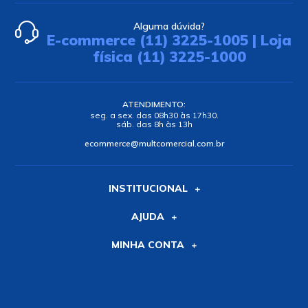
-
+
-
+
Comprar
Comprar
Circuito Integrado
Microcontrolador
Z80CTC DIP-28 - Cód.
AT28C64B-12PU DIP-28
Loja 2195 - Zilog
- Atmel
R$17,55
R$21,60
no PIX ou Boleto com
10
%
no PIX ou Boleto com
10
%
de desconto
de desconto
R$19,50
R$24,00