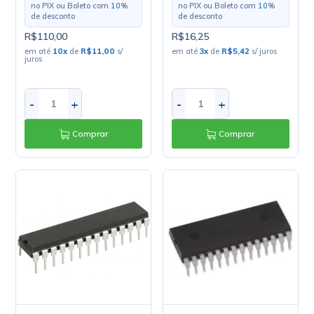
no PIX ou Boleto com
10
%
no PIX ou Boleto com
10
%
de desconto
de desconto
R$110,00
R$16,25
em até
10
x
de
R$11,00
s/
em até
3
x
de
R$5,42
s/ juros
juros
-
+
-
+
Comprar
Comprar