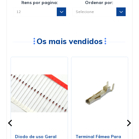
Circuito Integrado
Circuito Integrado
LM1205N DIP-28 - Cód.
LM1281N DIP-28 - Cód.
Loja 3198 - National
Loja 2182 - National
R$2,70
R$4,32
no PIX ou Boleto com
10
%
no PIX ou Boleto com
10
%
de desconto
de desconto
R$3,00
R$4,80
em até
1
x
de
R$3,00
s/ juros
em até
1
x
de
R$4,80
s/ juros
-
+
-
+
Comprar
Comprar