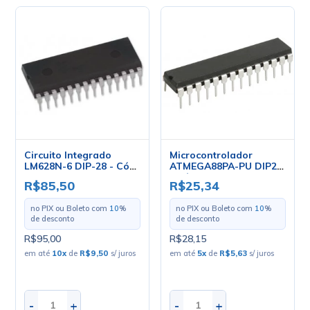
Circuito Integrado
Microcontrolador
LM628N-6 DIP-28 - Cód.
ATMEGA88PA-PU DIP28
Loja 4429 - National
- Cód. Loja 4689 - Atmel
R$85,50
R$25,34
no PIX ou Boleto com
10
%
no PIX ou Boleto com
10
%
de desconto
de desconto
R$95,00
R$28,15
em até
10
x
de
R$9,50
s/ juros
em até
5
x
de
R$5,63
s/ juros
-
+
-
+