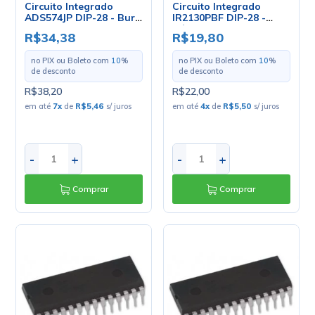
Circuito Integrado
Circuito Integrado
ADS574JP DIP-28 - Burr
IR2130PBF DIP-28 -
Brow
Cód. Loja 4481 - IR
R$34,38
R$19,80
no PIX ou Boleto com
10
%
no PIX ou Boleto com
10
%
de desconto
de desconto
R$38,20
R$22,00
em até
7
x
de
R$5,46
s/ juros
em até
4
x
de
R$5,50
s/ juros
-
+
-
+
Comprar
Comprar