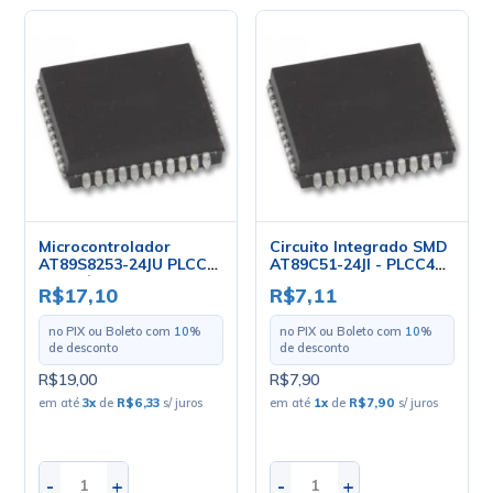
Microcontrolador
Circuito Integrado SMD
AT89S8253-24JU PLCC-
AT89C51-24JI - PLCC44
44 - Cód. Loja 4167 -
- Atmel
R$17,10
R$7,11
Atmel
no PIX ou Boleto com
10
%
no PIX ou Boleto com
10
%
de desconto
de desconto
R$19,00
R$7,90
em até
3
x
de
R$6,33
s/ juros
em até
1
x
de
R$7,90
s/ juros
-
+
-
+