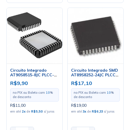
Circuito Integrado
Circuito Integrado SMD
AT90S8515-8JC PLCC-44
AT89S8252-24JC PLCC-
- Atmel
44 - Cód. Loja 1876 -
R$9,90
R$17,10
Atmel
no PIX ou Boleto com
10
%
no PIX ou Boleto com
10
%
de desconto
de desconto
R$11,00
R$19,00
em até
2
x
de
R$5,50
s/ juros
em até
3
x
de
R$6,33
s/ juros