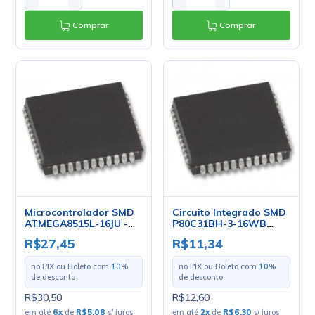
Comprar
Comprar
Microcontrolador SMD
Circuito Integrado SMD
ATMEGA8515L-16JU -
P80C31BH-3-16WB
PLCC-44 - Atmel
PLCC-44 - Intel
R$27,45
R$11,34
no PIX ou Boleto com
10
%
no PIX ou Boleto com
10
%
de desconto
de desconto
R$30,50
R$12,60
em até
6
x
de
R$5,08
s/ juros
em até
2
x
de
R$6,30
s/ juros