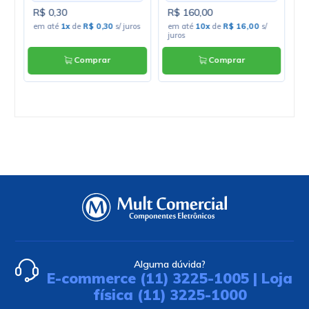
R$ 0,30
R$ 160,00
R
os
em até
1x
de
R$ 0,30
s/ juros
em até
10x
de
R$ 16,00
s/
e
juros
Comprar
Comprar
Alguma dúvida?
E-commerce (11) 3225-1005 | Loja
física (11) 3225-1000