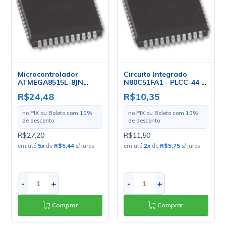
Microcontrolador
Circuito Integrado
ATMEGA8515L-8JN
N80C51FA1 - PLCC-44 -
PLCC44 - Atmel
Intel - Cód. Loja 1148
R$24,48
R$10,35
no PIX ou Boleto com
10
%
no PIX ou Boleto com
10
%
de desconto
de desconto
R$27,20
R$11,50
em até
5
x
de
R$5,44
s/ juros
em até
2
x
de
R$5,75
s/ juros
-
+
-
+
Comprar
Comprar