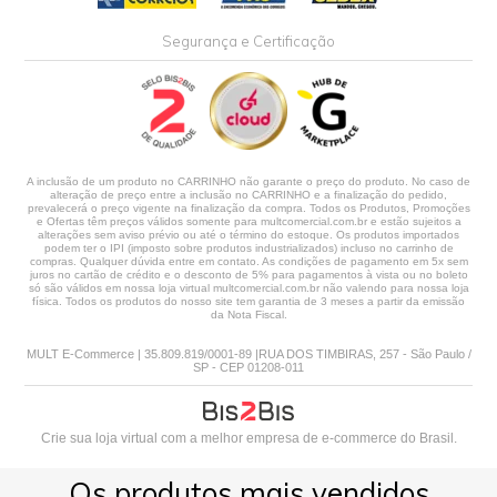
Segurança e Certificação
A inclusão de um produto no CARRINHO não garante o preço do produto. No caso de
alteração de preço entre a inclusão no CARRINHO e a finalização do pedido,
prevalecerá o preço vigente na finalização da compra. Todos os Produtos, Promoções
e Ofertas têm preços válidos somente para multcomercial.com.br e estão sujeitos a
alterações sem aviso prévio ou até o término do estoque. Os produtos importados
podem ter o IPI (imposto sobre produtos industrializados) incluso no carrinho de
compras. Qualquer dúvida entre em contato. As condições de pagamento em 5x sem
juros no cartão de crédito e o desconto de 5% para pagamentos à vista ou no boleto
só são válidos em nossa loja virtual multcomercial.com.br não valendo para nossa loja
física. Todos os produtos do nosso site tem garantia de 3 meses a partir da emissão
da Nota Fiscal.
MULT E-Commerce | 35.809.819/0001-89 |RUA DOS TIMBIRAS, 257 - São Paulo /
SP - CEP 01208-011
Crie sua loja virtual
com a melhor empresa de e-commerce do Brasil.
Os produtos mais vendidos