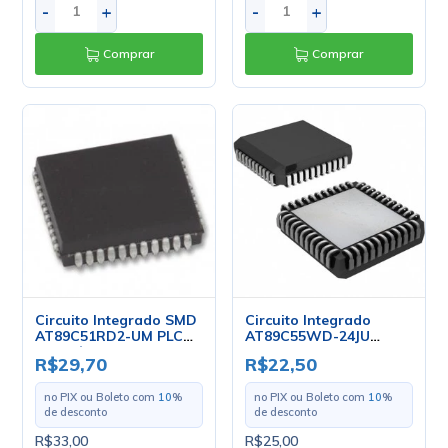
-
+
-
+
Comprar
Comprar
Circuito Integrado SMD
Circuito Integrado
AT89C51RD2-UM PLCC-
AT89C55WD-24JU
44 - Cód. Loja 3571 -
PLCC-44 - Atmel
R$29,70
R$22,50
Atmel
no PIX ou Boleto com
10
%
no PIX ou Boleto com
10
%
de desconto
de desconto
R$33,00
R$25,00