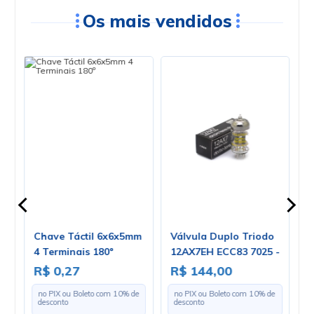
Os mais vendidos
Chave Táctil 6x6x5mm
Válvula Duplo Triodo
T
4 Terminais 180º
12AX7EH ECC83 7025 -
c
Electro-Harmonix
M
R$ 0,27
R$ 144,00
R
C
e
no PIX ou Boleto com
10
% de
no PIX ou Boleto com
10
% de
U
desconto
desconto