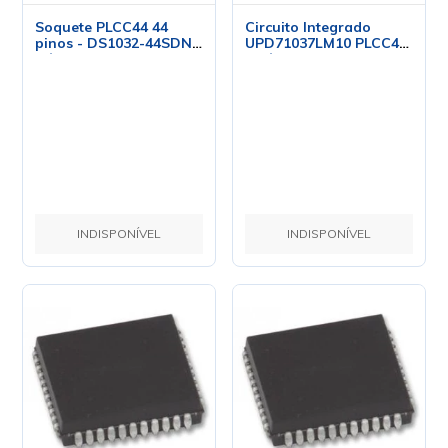
Soquete PLCC44 44
Circuito Integrado
pinos - DS1032-44SDN
UPD71037LM10 PLCC44
Cód. Loja 421
- Cód. Loja 2241 - NEC
INDISPONÍVEL
INDISPONÍVEL