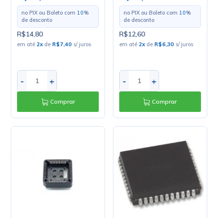
no PIX ou Boleto com
10
%
no PIX ou Boleto com
10
%
de desconto
de desconto
R$14,80
R$12,60
em até
2
x
de
R$7,40
s/ juros
em até
2
x
de
R$6,30
s/ juros
-
+
-
+
Comprar
Comprar