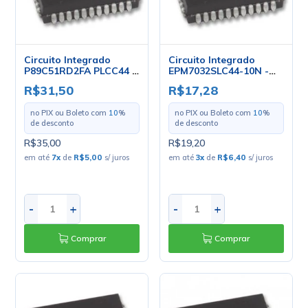
Circuito Integrado
Circuito Integrado
P89C51RD2FA PLCC44 -
EPM7032SLC44-10N -
Philips
PLCC-44 - Altera
R$31,50
R$17,28
no PIX ou Boleto com
10
%
no PIX ou Boleto com
10
%
de desconto
de desconto
R$35,00
R$19,20
em até
7
x
de
R$5,00
s/ juros
em até
3
x
de
R$6,40
s/ juros
-
+
-
+
Comprar
Comprar