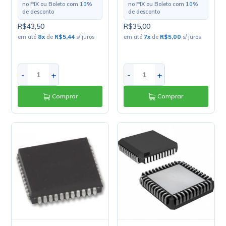
no PIX ou Boleto com
10
%
no PIX ou Boleto com
10
%
de desconto
de desconto
R$43,50
R$35,00
em até
8
x
de
R$5,44
s/ juros
em até
7
x
de
R$5,00
s/ juros
-
+
-
+
Comprar
Comprar