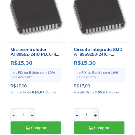
Microcontrolador
Circuito Integrado SMD
AT89S52-24JU PLCC-44
AT89S8253-24JC -
- Atmel
PLCC-44 - Atmel
R$15,30
R$15,30
no PIX ou Boleto com
10
%
no PIX ou Boleto com
10
%
de desconto
de desconto
R$17,00
R$17,00
em até
3
x
de
R$5,67
s/ juros
em até
3
x
de
R$5,67
s/ juros
-
+
-
+
Comprar
Comprar