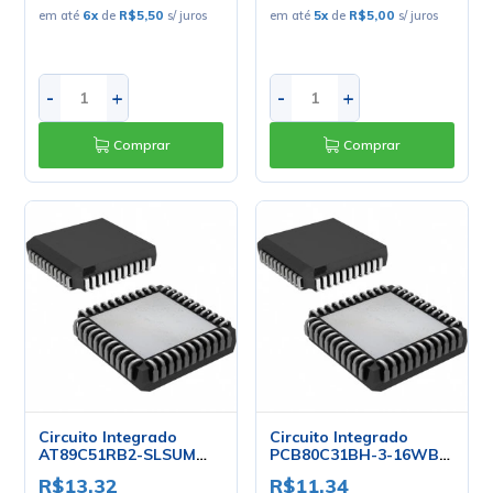
em até
6
x
de
R$5,50
s/ juros
em até
5
x
de
R$5,00
s/ juros
-
+
-
+
Comprar
Comprar
Circuito Integrado
Circuito Integrado
AT89C51RB2-SLSUM
PCB80C31BH-3-16WB
PLCC-44 - Atmel
PLCC-44 - Philips
R$13,32
R$11,34