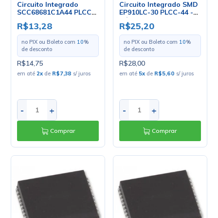
Circuito Integrado
Circuito Integrado SMD
SCC68681C1A44 PLCC-
EP910LC-30 PLCC-44 -
44 - NXP
Cód. Loja-2643 - Altera
R$13,28
R$25,20
no PIX ou Boleto com
10
%
no PIX ou Boleto com
10
%
de desconto
de desconto
R$14,75
R$28,00
em até
2
x
de
R$7,38
s/ juros
em até
5
x
de
R$5,60
s/ juros
-
+
-
+
Comprar
Comprar