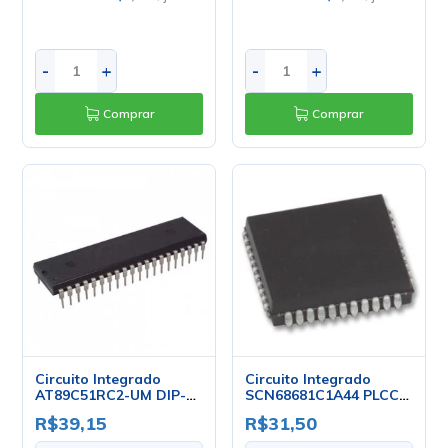
-
+
-
+
Comprar
Comprar
Circuito Integrado
Circuito Integrado
AT89C51RC2-UM DIP-40
SCN68681C1A44 PLCC-
- Atmel
44 - NXP
R$39,15
R$31,50