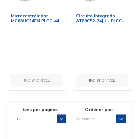
Microcontrolador
Circuito Integrado
MC68HC24FN PLCC-44 -
AT89C52-24JU - PLCC-
Motorola
44 - Atmel
INDISPONÍVEL
INDISPONÍVEL
Itens por pagina:
Ordenar por: