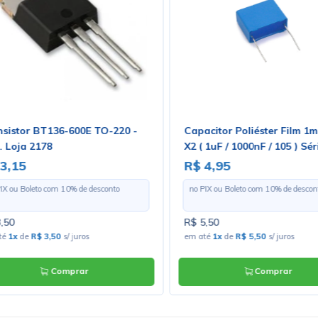
nsistor BT136-600E TO-220 -
Capacitor Poliéster Film 1
. Loja 2178
X2 ( 1uF / 1000nF / 105 ) Sé
3,15
R$ 4,95
PIX ou Boleto com
10
% de desconto
no PIX ou Boleto com
10
% de descon
,50
R$ 5,50
té
1x
de
R$ 3,50
s/ juros
em até
1x
de
R$ 5,50
s/ juros
Comprar
Comprar