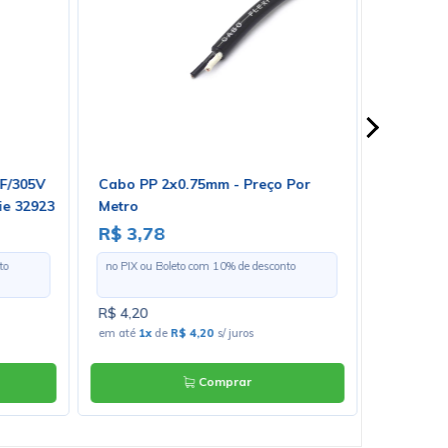
mF/305V
Cabo PP 2x0.75mm - Preço Por
Varistor
rie 32923
Metro
Loja 137
R$ 3,78
R$ 3,5
to
no PIX ou Boleto com
10
% de desconto
no PIX ou 
R$ 4,20
R$ 3,90
em até
1x
de
R$ 4,20
s/ juros
em até
1x
Comprar