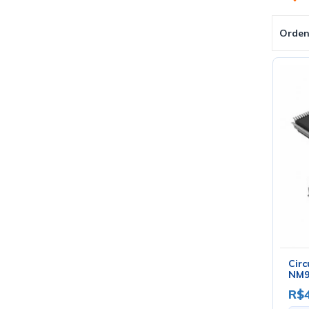
Orden
Circ
NM9
R$4