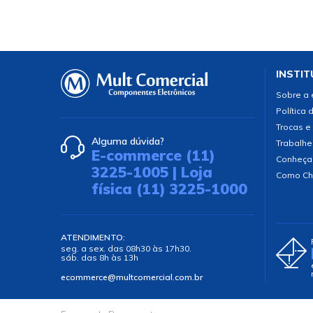
INSTIT
Sobre a
Política 
Trocas e
Alguma dúvida?
Trabalhe
E-commerce (11)
Conheça
3225-1005 | Loja
Como Ch
física (11) 3225-1000
ATENDIMENTO:
seg. a sex. das 08h30 às 17h30.
sáb. das 8h às 13h
ecommerce@multcomercial.com.br