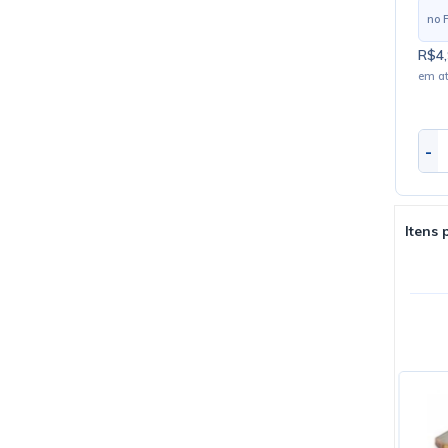
no 
R$4,
em a
-
Itens 