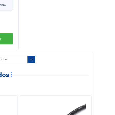
onto
r
dos