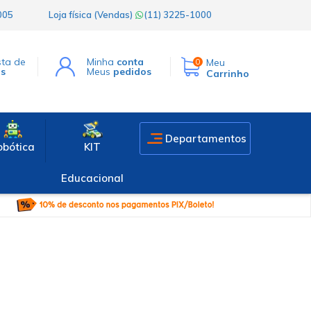
1005
Loja física (Vendas)
(11) 3225-1000
sta de
Minha
conta
Meu
0
os
Meus
pedidos
Carrinho
Departamentos
obótica
KIT
Educacional