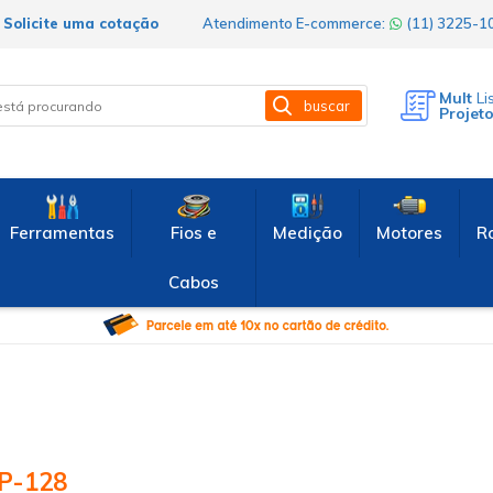
Solicite uma cotação
Atendimento E-commerce:
(11) 3225-
Mult
Li
buscar
Projet
Ferramentas
Fios e
Medição
Motores
R
Cabos
P-128