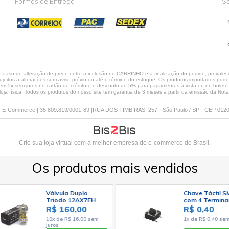
Formas de Entrega
Se
caso de alteração de preço entre a inclusão no CARRINHO e a finalização do pedido, prevalece
jeitos a alterações sem aviso prévio ou até o término do estoque. Os produtos importados podem 
 5x sem juros no cartão de crédito e o desconto de 5% para pagamentos à vista ou no boleto só
loja física. Todos os produtos do nosso site tem garantia de 3 meses a partir da emissão da Nota 
E-Commerce | 35.809.819/0001-89 |RUA DOS TIMBIRAS, 257 - São Paulo / SP - CEP 012
Crie sua loja virtual
com a melhor empresa de e-commerce do Brasil.
Os produtos mais vendidos
Válvula Duplo
Chave Táctil 
Triodo 12AX7EH
com 4 Termina
ECC83 7025 -
6x6x4,3mm 180
R$ 160,00
R$ 0,40
Electro-Harmonix
KFC-A06
10x de R$ 16,00 sem
1x de R$ 0,40 sem
juros