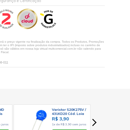
gurança e Certificação
rá o preço vigente na finalização da compra. Todos os Produtos, Promoções
ter o IPI (imposto sobre produtos industrializados) incluso no carrinho de
 são válidos em nossa loja virtual multcomercial.com.br não valendo para
Fiscal.
08-011
SMD
Varistor S20K275V /
is
431KD20 Cód. Loja
º -
1371
R$ 3,90
 juros
1x de R$ 3,90 sem juros