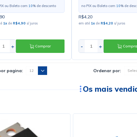
PIX ou Boleto com
10
% de desconto
no PIX ou Boleto com
10
% de desc
90
R$4,20
té
1
x
de
R$4,90
s/ juros
em até
1
x
de
R$4,20
s/ juros
+
-
+
Comprar
Compra
por pagina:
Ordenar por:
Os mais vendi