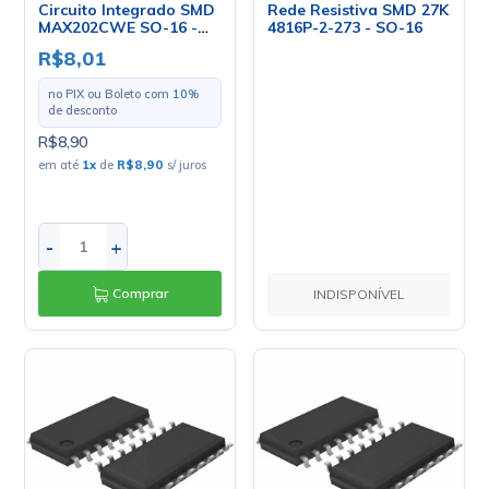
Circuito Integrado SMD
Rede Resistiva SMD 27K
MAX202CWE SO-16 -
4816P-2-273 - SO-16
Maxim
R$8,01
no PIX ou Boleto com
10
%
de desconto
R$8,90
em até
1
x
de
R$8,90
s/ juros
-
+
Comprar
INDISPONÍVEL