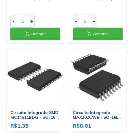
-
+
-
+
Comprar
Comprar
Circuito Integrado SMD
Circuito Integrado
MC14511BDG - SO-16 -
MAX202CWE - SO-16L -
Cód. Loja 3054 - ON
Maxim
R$1,35
R$8,01