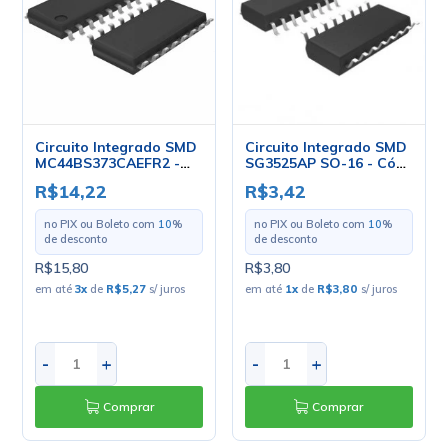
Circuito Integrado SMD
Circuito Integrado SMD
MC44BS373CAEFR2 -
SG3525AP SO-16 - Cód.
SO-16 - Freescale
Loja 4445 - ST
R$14,22
R$3,42
no PIX ou Boleto com
10
%
no PIX ou Boleto com
10
%
de desconto
de desconto
R$15,80
R$3,80
em até
3
x
de
R$5,27
s/ juros
em até
1
x
de
R$3,80
s/ juros
-
+
-
+
Comprar
Comprar