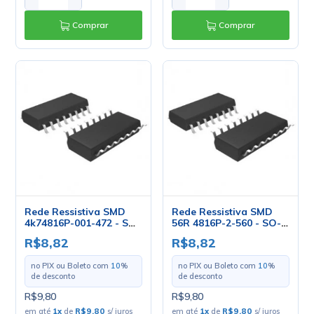
Comprar
Comprar
Rede Ressistiva SMD
Rede Ressistiva SMD
4k74816P-001-472 - SO-
56R 4816P-2-560 - SO-
16
16
R$8,82
R$8,82
no PIX ou Boleto com
10
%
no PIX ou Boleto com
10
%
de desconto
de desconto
R$9,80
R$9,80
em até
1
x
de
R$9,80
s/ juros
em até
1
x
de
R$9,80
s/ juros