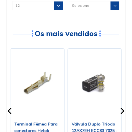
Os mais vendidos
0E
Terminal Fêmea Para
Válvula Duplo Triodo
V
conectores Hylok
12AX7EH ECC83 7025 -
4