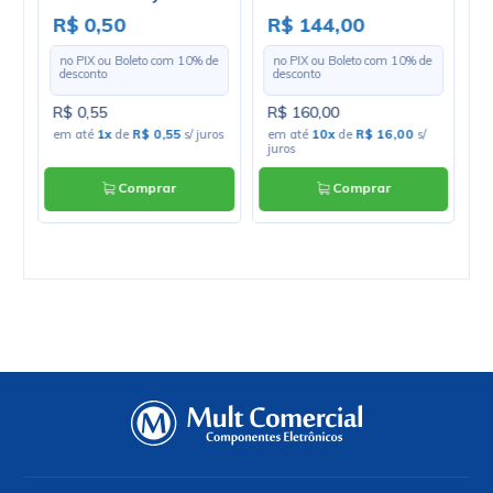
Macho LW6353TF12P -
Electro-Harmonix
1
R$ 0,50
R$ 144,00
R
Cód. LW6353TF12P -
e
no PIX ou Boleto com
10
% de
no PIX ou Boleto com
10
% de
Unitário
desconto
desconto
R$ 0,55
R$ 160,00
R
os
em até
1x
de
R$ 0,55
s/ juros
em até
10x
de
R$ 16,00
s/
e
juros
Comprar
Comprar