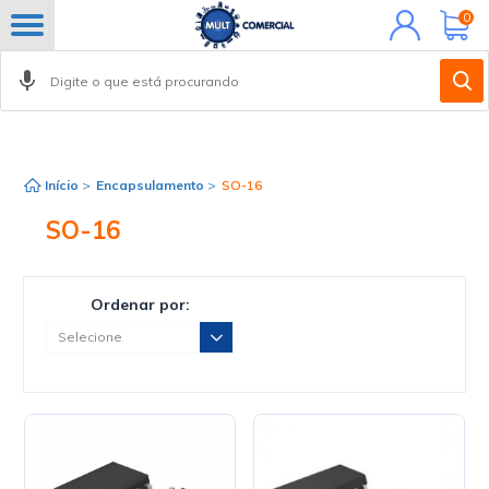
Minha
0
conta
Início
>
Encapsulamento
>
SO-16
SO-16
Ordenar por: