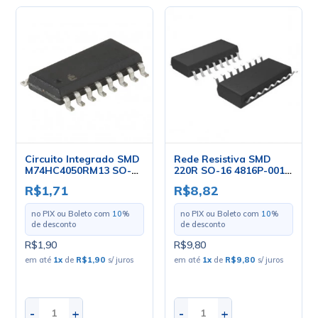
Circuito Integrado SMD
Rede Resistiva SMD
M74HC4050RM13 SO-16
220R SO-16 4816P-001-
- ST
220
R$1,71
R$8,82
no PIX ou Boleto com
10
%
no PIX ou Boleto com
10
%
de desconto
de desconto
R$1,90
R$9,80
em até
1
x
de
R$1,90
s/ juros
em até
1
x
de
R$9,80
s/ juros
-
+
-
+