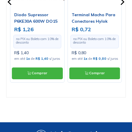
Diodo Supressor
Terminal Macho Para
V
67
P6KE30A 600W DO15
Conectores Hylok
3
Unidirecional - Cód.
Fêmea LW6353TM12R -
R$ 1,26
R$ 0,72
R
Loja 4439 - LITTELFUSE
Cód. LW6353TM12R -
e
no PIX ou Boleto com
10
% de
no PIX ou Boleto com
10
% de
Unitário
desconto
desconto
R$ 1,40
R$ 0,80
R
os
em até
1x
de
R$ 1,40
s/ juros
em até
1x
de
R$ 0,80
s/ juros
e
Comprar
Comprar