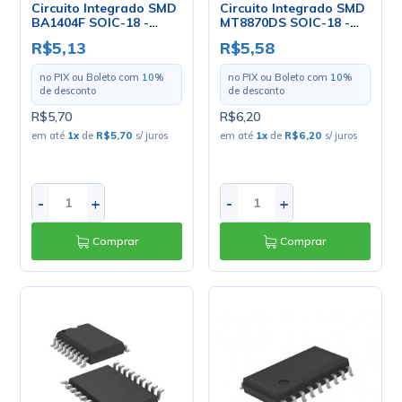
Circuito Integrado SMD
Circuito Integrado SMD
BA1404F SOIC-18 -
MT8870DS SOIC-18 -
Rohm
Mitel
R$5,13
R$5,58
no PIX ou Boleto com
10
%
no PIX ou Boleto com
10
%
de desconto
de desconto
R$5,70
R$6,20
em até
1
x
de
R$5,70
s/ juros
em até
1
x
de
R$6,20
s/ juros
-
+
-
+
Comprar
Comprar