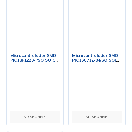
PIC18F1220-I/SO SOIC-
PIC16C712-04/SO SOIC-
18 - Microchip
18
INDISPONÍVEL
INDISPONÍVEL