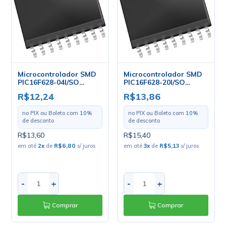
Microcontrolador SMD
Microcontrolador SMD
PIC16F628-04I/SO
PIC16F628-20I/SO
SOIC18 - Microchip -
SOIC18 - Microchip -
R$12,24
R$13,86
Cód. Loja 1839
Cód. Loja 3664
no PIX ou Boleto com
10
%
no PIX ou Boleto com
10
%
de desconto
de desconto
R$13,60
R$15,40
em até
2
x
de
R$6,80
s/ juros
em até
3
x
de
R$5,13
s/ juros
-
+
-
+
Comprar
Comprar