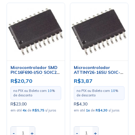
Microcontrolador SMD
Microcontrolador
PIC16F690-I/SO SOIC20
ATTINY26-16SU SOIC-
- Microchip - Cód. Loja
20 - Cód. Loja 4222 -
R$20,70
R$3,87
4947
Atmel
no PIX ou Boleto com
10
%
no PIX ou Boleto com
10
%
de desconto
de desconto
R$23,00
R$4,30
em até
4
x
de
R$5,75
s/ juros
em até
1
x
de
R$4,30
s/ juros
-
+
-
+