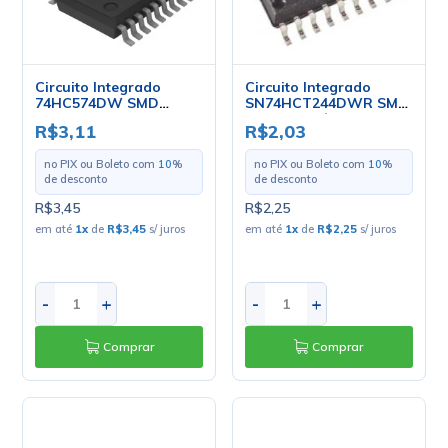
Circuito Integrado
Circuito Integrado
74HC574DW SMD
SN74HCT244DWR SMD
SSOP-20 - NXP
SOIC20 - Cód. Loja 656
R$3,11
R$2,03
- NXP
no PIX ou Boleto com
10
%
no PIX ou Boleto com
10
%
de desconto
de desconto
R$3,45
R$2,25
em até
1
x
de
R$3,45
s/ juros
em até
1
x
de
R$2,25
s/ juros
-
+
-
+
Comprar
Comprar
Circuito Integrado
Circuito Integrado SMD
SN74HC541D SMD
MC74HC541ADWG