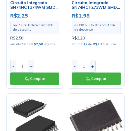
Circuito Integrado
Circuito Integrado
SN74HCT374WM SMD
SN74HCT273WM SMD
SOIC20 - Cód. Loja 2665
SOIC20 - Cód. Loja 4201
R$2,25
R$1,98
- Fairchild
- Holtek
no PIX ou Boleto com
10
%
no PIX ou Boleto com
10
%
de desconto
de desconto
R$2,50
R$2,20
em até
1
x
de
R$2,50
s/ juros
em até
1
x
de
R$2,20
s/ juros
-
+
-
+
Comprar
Comprar