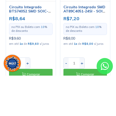
Comprar
Comprar
Circuito Integrado SMD
Circuito Integrado SMD
PCF8584T - SOIC-20W
SN74HC540DWR -
SOIC-20 - Cód. Loja
R$7,56
R$4,41
2992 - Texas
no PIX ou Boleto com
10
%
no PIX ou Boleto com
10
%
de desconto
de desconto
R$8,40
R$4,90
em até
1
x
de
R$8,40
s/ juros
em até
1
x
de
R$4,90
s/ juros