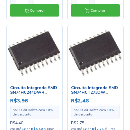
Comprar
Comprar
Circuito Integrado SMD
Circuito Integrado SMD
SN74HC244DWR
SN74HCT273DW
SOIC20 - Cód. Loja 2526
SOIC20 - Texas
R$3,96
R$2,48
- Texas
no PIX ou Boleto com
10
%
no PIX ou Boleto com
10
%
de desconto
de desconto
R$4,40
R$2,75
em até
1
x
de
R$4,40
s/ juros
em até
1
x
de
R$2,75
s/ juros