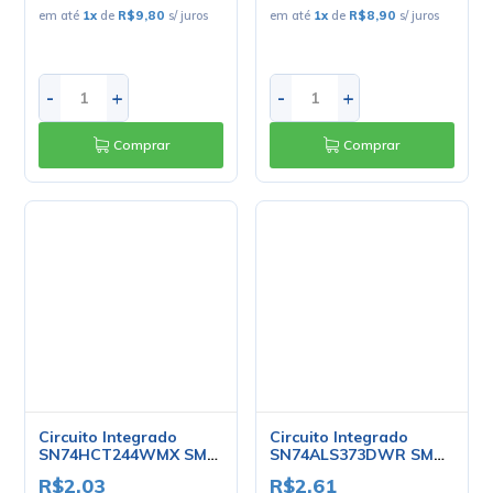
Circuito Integrado
Circuito Integrado
SN74HCT244WMX SMD
SN74ALS373DWR SMD
SOIC20 - Texas
SOIC-20 - NSC
R$2,03
R$2,61
no PIX ou Boleto com
10
%
no PIX ou Boleto com
10
%
de desconto
de desconto
R$2,25
R$2,90
em até
1
x
de
R$2,25
s/ juros
em até
1
x
de
R$2,90
s/ juros
-
+
-
+
Comprar
Comprar