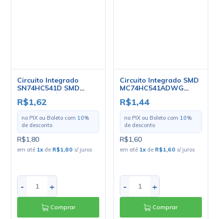
SOIC20 - Cód. Loja 2926
SOIC-20 - On
R$1,62
R$1,44
- Philips
Semiconductor
no PIX ou Boleto com
10
%
no PIX ou Boleto com
10
%
de desconto
de desconto
R$1,80
R$1,60
em até
1
x
de
R$1,80
s/ juros
em até
1
x
de
R$1,60
s/ juros
-
+
-
+
Comprar
Comprar
Circuito Integrado SMD
Circuito Integrado SMD