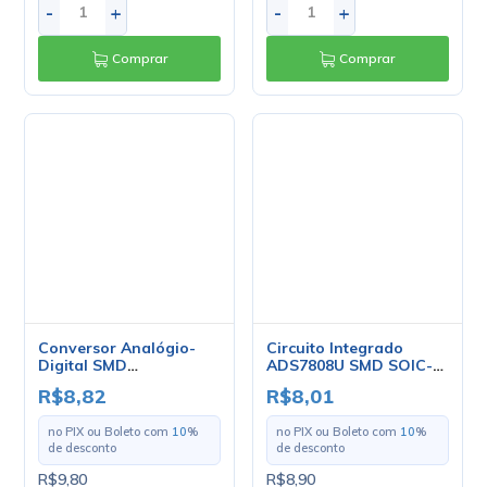
Conversor Analógio-
Circuito Integrado
Digital SMD
ADS7808U SMD SOIC-
ADC0838CCW - SOIC-
20 - Burr Brow
R$8,82
R$8,01
20 - National
no PIX ou Boleto com
10
%
no PIX ou Boleto com
10
%
de desconto
de desconto
R$9,80
R$8,90
em até
1
x
de
R$9,80
s/ juros
em até
1
x
de
R$8,90
s/ juros
-
+
-
+
Comprar
Comprar