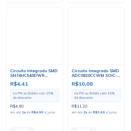
SN74HC540DWR
ADC0820CCWM SOIC-
SOIC20 - Cód. Loja 2992
20 - NSC
R$4,41
R$10,08
- Texas
no PIX ou Boleto com
10
%
no PIX ou Boleto com
10
%
de desconto
de desconto
R$4,90
R$11,20
em até
1
x
de
R$4,90
s/ juros
em até
2
x
de
R$5,60
s/ juros
-
+
-
+
Comprar
Comprar