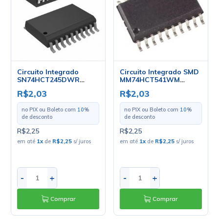
Circuito Integrado
Circuito Integrado SMD
SN74HCT245DWR
MM74HCT541WM
SOIC-20 - NXP
SOIC20 - Fairchild
R$2,03
R$2,03
no PIX ou Boleto com
10
%
no PIX ou Boleto com
10
%
de desconto
de desconto
R$2,25
R$2,25
em até
1
x
de
R$2,25
s/ juros
em até
1
x
de
R$2,25
s/ juros
-
+
-
+
Comprar
Comprar