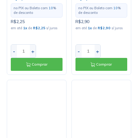
Circuito Integrado
Circuito Integrado SMD
BTS740S2 SMD SOIC-20
AT89C4051-24SI - SOIC-
- Infineon
20
R$8,64
R$7,20
no PIX ou Boleto com
10
%
no PIX ou Boleto com
10
%
de desconto
de desconto
R$9,60
R$8,00
em até
1
x
de
R$9,60
s/ juros
em até
1
x
de
R$8,00
s/ juros
-
+
-
+