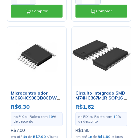
Comprar
Comprar
Microcontrolador
Circuito Integrado SMD
MC68HC908QB8CDWE
M74HC367M1R SOP16 -
SMD TSSOP-16 -
ST
R$6,30
R$1,62
Freescale
no PIX ou Boleto com
10
%
no PIX ou Boleto com
10
%
de desconto
de desconto
R$7,00
R$1,80
em até
1
x
de
R$7,00
s/ juros
em até
1
x
de
R$1,80
s/ juros