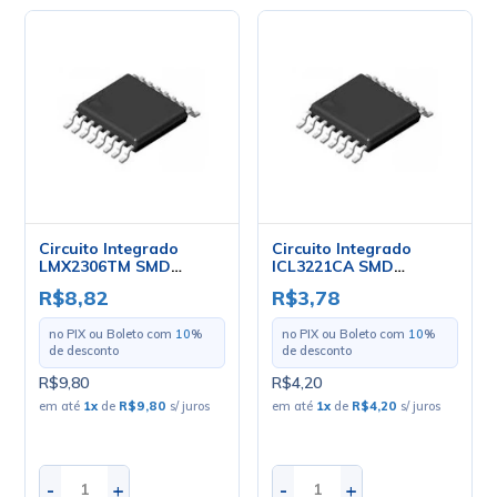
Circuito Integrado
Circuito Integrado
LMX2306TM SMD
ICL3221CA SMD
TSSOP-16 - National
TSSOP-16 - Intersil
R$8,82
R$3,78
no PIX ou Boleto com
10
%
no PIX ou Boleto com
10
%
de desconto
de desconto
R$9,80
R$4,20
em até
1
x
de
R$9,80
s/ juros
em até
1
x
de
R$4,20
s/ juros
-
+
-
+