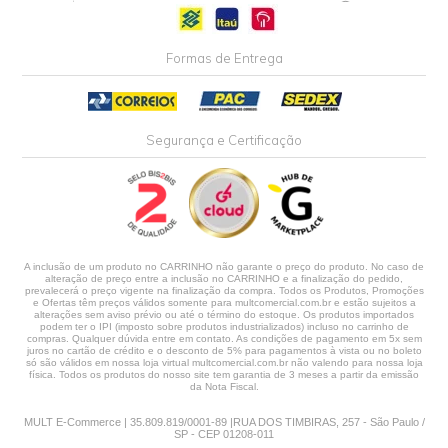
INDISPONÍVEL
INDISPONÍVEL
Circuito Integrado SMD
Circuito Integrado SMD
MAX3221CAE SSOP-16 -
PCF8591T SOP-16 -