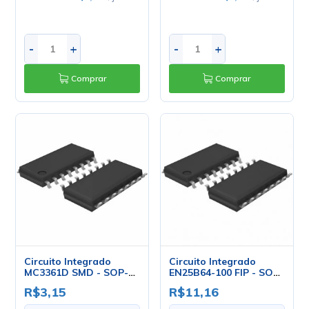
-
+
-
+
Comprar
Comprar
Circuito Integrado
Circuito Integrado
MC3361D SMD - SOP-16
EN25B64-100 FIP - SOP-
- ON Semiconductor
16 - EON
R$3,15
R$11,16