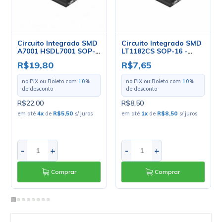
Circuito Integrado SMD
Circuito Integrado SMD
A7001 HSDL7001 SOP-
LT1182CS SOP-16 -
16 - Avago
Linear Technology
R$19,80
R$7,65
no PIX ou Boleto com
10
%
no PIX ou Boleto com
10
%
de desconto
de desconto
R$22,00
R$8,50
em até
4
x
de
R$5,50
s/ juros
em até
1
x
de
R$8,50
s/ juros
-
+
-
+
Comprar
Comprar