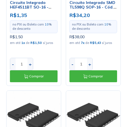
Circuito Integrado
Circuito Integrado SMD
HEF4511BT SO-16 -
TL598Q SOP-16 - Cód.
Texas
Loja 4813 - Texas
R$1,35
R$34,20
no PIX ou Boleto com
10
%
no PIX ou Boleto com
10
%
de desconto
de desconto
R$1,50
R$38,00
em até
1
x
de
R$1,50
s/ juros
em até
7
x
de
R$5,43
s/ juros
-
+
-
+
Comprar
Comprar