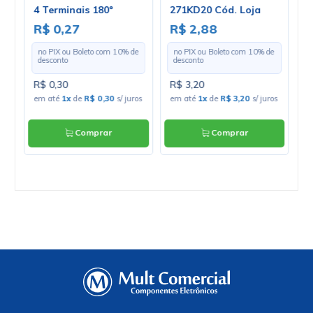
Circuito Integrado SMD
Circuito Integrado
HCF4060M013TR SOP-
HEF4520BT SO-16 -
16 - ST
Philips
R$0,90
R$1,62
no PIX ou Boleto com
10
%
no PIX ou Boleto com
10
%
de desconto
de desconto
R$1,00
R$1,80
em até
1
x
de
R$1,00
s/ juros
em até
1
x
de
R$1,80
s/ juros