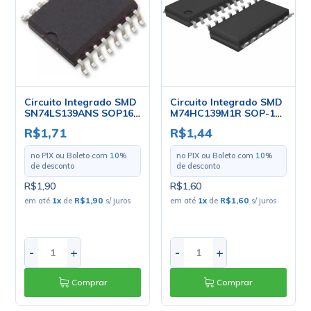
Circuito Integrado SMD
Circuito Integrado SMD
SN74LS139ANS SOP16 -
M74HC139M1R SOP-16
Texas
- ST
R$1,71
R$1,44
no PIX ou Boleto com
10
%
no PIX ou Boleto com
10
%
de desconto
de desconto
R$1,90
R$1,60
em até
1
x
de
R$1,90
s/ juros
em até
1
x
de
R$1,60
s/ juros
-
+
-
+
Comprar
Comprar