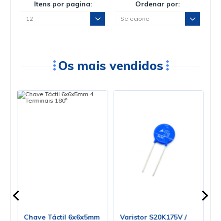
Circuito Integrado SMD
Circuito Integrado SMD
M74HC4094M1R SOP-16
M74HC85M1R SOP-16 -
- ST
NXP
R$4,19
R$3,69
no PIX ou Boleto com
10
%
no PIX ou Boleto com
10
%
de desconto
de desconto
R$4,65
R$4,10
em até
1
x
de
R$4,65
s/ juros
em até
1
x
de
R$4,10
s/ juros
-
+
-
+
Comprar
Comprar