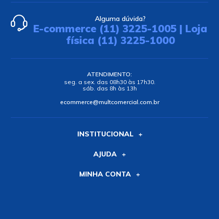
-
+
-
+
Comprar
Comprar
Circuito Integrado SMD
Circuito Integrado
LTC695CSW SOP-16 -
SN74HC595DWR SMD
Linear Technology
SOP-16 - Texas
R$6,30
R$3,15
no PIX ou Boleto com
10
%
no PIX ou Boleto com
10
%
de desconto
de desconto
R$7,00
R$3,50