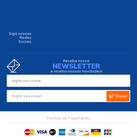
em até
1
x
de
R$7,00
s/ juros
em até
1
x
de
R$3,50
s/ juros
-
+
-
+
Comprar
Comprar
Circuito Integrado
Microcontrolador
LMX2326TM SMD
MC68HC908QY4CDTE
TSSOP-16 - National
SMD TSSOP-16 -
Freescale