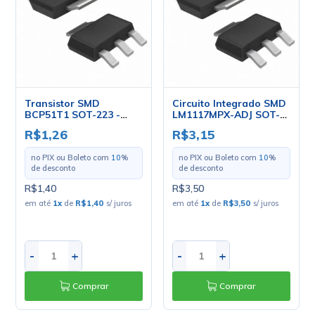
Transistor SMD
Circuito Integrado SMD
BCP51T1 SOT-223 -
LM1117MPX-ADJ SOT-
NXP
223 - NSC
R$1,26
R$3,15
no PIX ou Boleto com
10
%
no PIX ou Boleto com
10
%
de desconto
de desconto
R$1,40
R$3,50
em até
1
x
de
R$1,40
s/ juros
em até
1
x
de
R$3,50
s/ juros
-
+
-
+
Comprar
Comprar