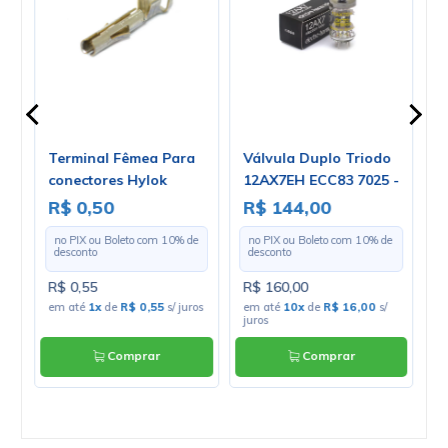
Terminal Fêmea Para
Válvula Duplo Triodo
V
5
conectores Hylok
12AX7EH ECC83 7025 -
3
Macho LW6353TF12P -
Electro-Harmonix
R$ 0,50
R$ 144,00
R
USE
Cód. LW6353TF12P -
e
no PIX ou Boleto com
10
% de
no PIX ou Boleto com
10
% de
Unitário
desconto
desconto
R$ 0,55
R$ 160,00
R
os
em até
1x
de
R$ 0,55
s/ juros
em até
10x
de
R$ 16,00
s/
e
juros
Comprar
Comprar