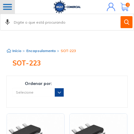
Minha
0
conta
Início
>
Encapsulamento
>
SOT-223
SOT-223
Ordenar por: