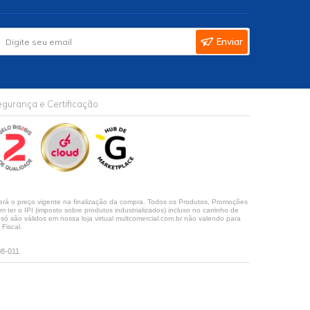
Enviar
gurança e Certificação
rá o preço vigente na finalização da compra. Todos os Produtos, Promoções
ter o IPI (imposto sobre produtos industrializados) incluso no carrinho de
 são válidos em nossa loja virtual multcomercial.com.br não valendo para
Fiscal.
08-011