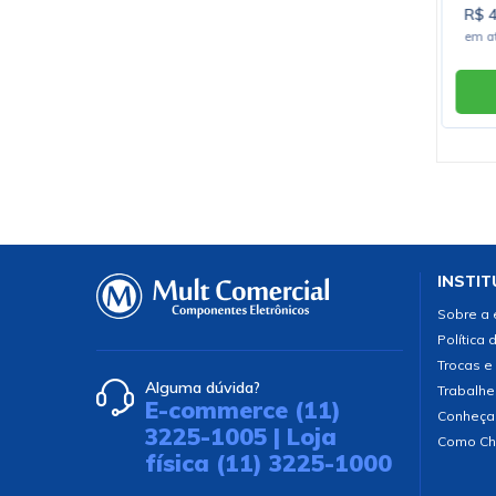
R$ 1,00
R$ 4
em até
1x
de
R$ 1,00
s/ juros
em a
Comprar
INSTIT
Sobre a
Política 
Trocas e
Alguma dúvida?
Trabalhe
E-commerce (11)
Conheça
3225-1005 | Loja
Como Ch
física (11) 3225-1000