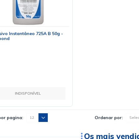
ivo Instantâneo 725A B 50g -
bond
INDISPONÍVEL
por pagina:
Ordenar por:
Os mais vendi