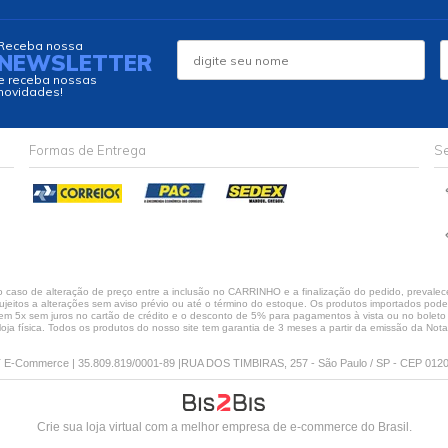
Receba nossa
NEWSLETTER
e receba nossas
novidades!
Formas de Entrega
Se
caso de alteração de preço entre a inclusão no CARRINHO e a finalização do pedido, prevalece
jeitos a alterações sem aviso prévio ou até o término do estoque. Os produtos importados podem 
 5x sem juros no cartão de crédito e o desconto de 5% para pagamentos à vista ou no boleto só
loja física. Todos os produtos do nosso site tem garantia de 3 meses a partir da emissão da Nota 
E-Commerce | 35.809.819/0001-89 |RUA DOS TIMBIRAS, 257 - São Paulo / SP - CEP 012
Crie sua loja virtual
com a melhor empresa de e-commerce do Brasil.