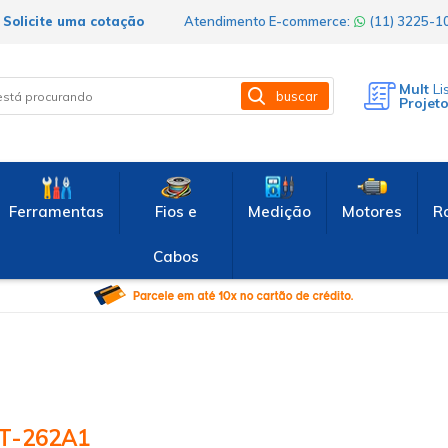
Solicite uma cotação
Atendimento E-commerce:
(11) 3225-
Mult
Li
buscar
Projet
Ferramentas
Fios e
Medição
Motores
R
Cabos
T-262A1