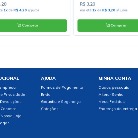
,20
R$ 3,20
té
1x
de
R$ 4,20
s/ juros
em até
1x
de
R$ 3,20
s/ juros
Comprar
Comprar
UCIONAL
AJUDA
MINHA CONTA
 empresa
Formas de Pagamento
Dados pessoais
de Privacidade
Envio
Alterar Senha
 Devoluções
Garantia e Segurança
Meus Pedidos
 Conosco
Cotações
Endereço de entrega
 Nossa Loja
egar