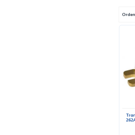
Orden
Tran
262A