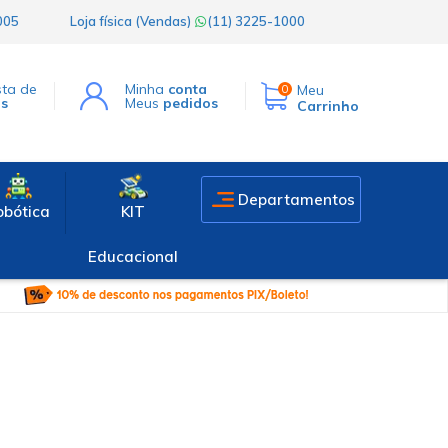
1005
Loja física (Vendas)
(11) 3225-1000
sta de
Minha
conta
Meu
0
os
Meus
pedidos
Carrinho
Departamentos
obótica
KIT
Educacional