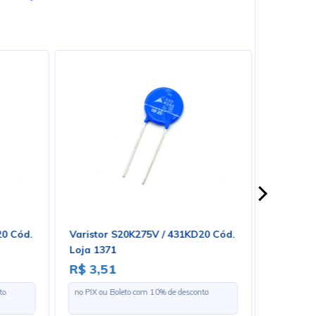
20 Cód.
Varistor S20K275V / 431KD20 Cód.
Transist
Loja 1371
Cód. Loj
R$ 3,51
R$ 3,1
to
no PIX ou Boleto com
10
% de desconto
no PIX ou 