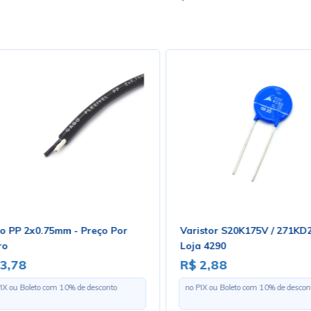
o PP 2x0.75mm - Preço Por
Varistor S20K175V / 271KD
ro
Loja 4290
 3,78
R$ 2,88
PIX ou Boleto com
10
% de desconto
no PIX ou Boleto com
10
% de descon