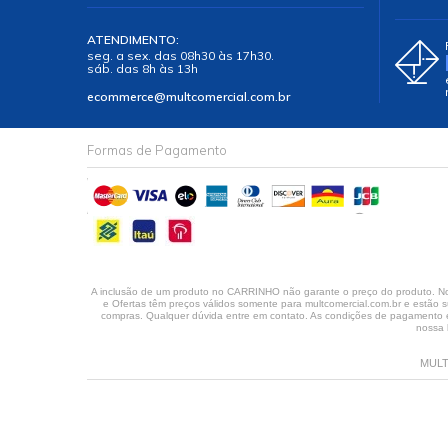
ATENDIMENTO:
seg. a sex. das 08h30 às 17h30.
sáb. das 8h às 13h
ecommerce@multcomercial.com.br
Formas de Pagamento
A inclusão de um produto no CARRINHO não garante o preço do produto. No 
e Ofertas têm preços válidos somente para multcomercial.com.br e estão su
compras. Qualquer dúvida entre em contato. As condições de pagamento em
nossa 
MULT 