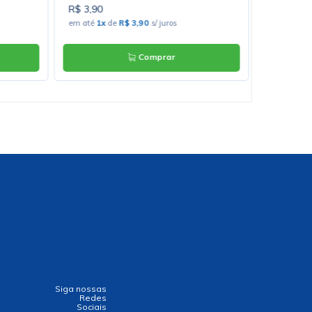
R$ 3,90
R$ 3,50
em até
1x
de
R$ 3,90
s/ juros
em até
1x
Comprar
Siga nossas
Redes
Sociais