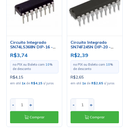
Circuito Integrado
Circuito Integrado
SN74LS368N DIP-16 -
SN74F245N DIP-20 -
Renesas
Texas
R$3,74
R$2,39
no PIX ou Boleto com
10
%
no PIX ou Boleto com
10
%
de desconto
de desconto
R$4,15
R$2,65
em até
1
x
de
R$4,15
s/ juros
em até
1
x
de
R$2,65
s/ juros
-
+
-
+
Comprar
Comprar