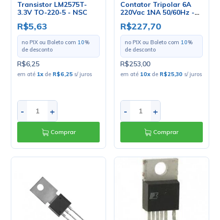
Transistor LM2575T-
Contator Tripolar 6A
3.3V TO-220-5 - NSC
220Vac 1NA 50/60Hz -
LC1K0610M7 -
R$5,63
R$227,70
Schneider Electric
no PIX ou Boleto com
10
%
no PIX ou Boleto com
10
%
de desconto
de desconto
R$6,25
R$253,00
em até
1
x
de
R$6,25
s/ juros
em até
10
x
de
R$25,30
s/ juros
-
+
-
+
Comprar
Comprar