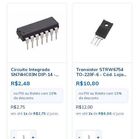
Circuito Integrado
Transistor STRW6754
SN74HC03N DIP-14 -
TO-220F-6 - Cód. Loja
Texas
1264 - Sanken
R$2,48
R$10,80
no PIX ou Boleto com
10
%
no PIX ou Boleto com
10
%
de desconto
de desconto
R$2,75
R$12,00
em até
1
x
de
R$2,75
s/ juros
em até
2
x
de
R$6,00
s/ juros
-
+
-
+