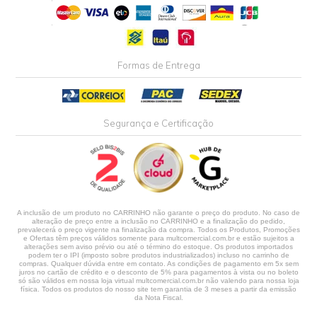
Formas de Entrega
Segurança e Certificação
A inclusão de um produto no CARRINHO não garante o preço do produto. No caso de
alteração de preço entre a inclusão no CARRINHO e a finalização do pedido,
prevalecerá o preço vigente na finalização da compra. Todos os Produtos, Promoções
e Ofertas têm preços válidos somente para multcomercial.com.br e estão sujeitos a
alterações sem aviso prévio ou até o término do estoque. Os produtos importados
podem ter o IPI (imposto sobre produtos industrializados) incluso no carrinho de
compras. Qualquer dúvida entre em contato. As condições de pagamento em 5x sem
juros no cartão de crédito e o desconto de 5% para pagamentos à vista ou no boleto
só são válidos em nossa loja virtual multcomercial.com.br não valendo para nossa loja
física. Todos os produtos do nosso site tem garantia de 3 meses a partir da emissão
da Nota Fiscal.