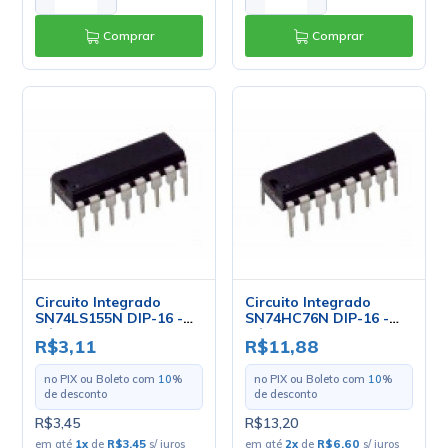
Comprar
Comprar
Circuito Integrado
Circuito Integrado
SN74LS155N DIP-16 -
SN74HC76N DIP-16 -
Cód. Loja 1260 - Texas
Cód. Loja 5096 - Texas
R$3,11
R$11,88
no PIX ou Boleto com
10
%
no PIX ou Boleto com
10
%
de desconto
de desconto
R$3,45
R$13,20
em até
1
x
de
R$3,45
s/ juros
em até
2
x
de
R$6,60
s/ juros