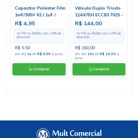
0E
Capacitor Poliéster Film
Válvula Duplo Triodo
V
1mF/305V X2 ( 1uF /
12AX7EH ECC83 7025 -
2
1000nF / 105 ) Série
Electro-Harmonix
R$ 4,95
R$ 144,00
R
32923
e
no PIX ou Boleto com
10
% de
no PIX ou Boleto com
10
% de
desconto
desconto
R$ 5,50
R$ 160,00
R
os
em até
1x
de
R$ 5,50
s/ juros
em até
10x
de
R$ 16,00
s/
e
juros
Comprar
Comprar