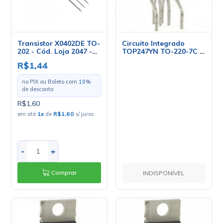
Transistor X0402DE TO-
Circuito Integrado
202 - Cód. Loja 2047 -
TOP247YN TO-220-7C -
ST
Power Integration
R$1,44
no PIX ou Boleto com
10
%
de desconto
R$1,60
em até
1
x
de
R$1,60
s/ juros
-
+
Comprar
INDISPONÍVEL