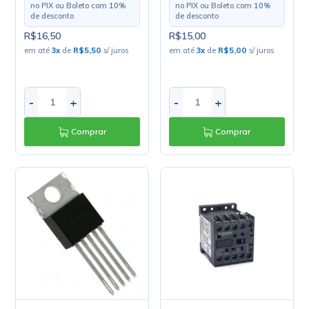
no PIX ou Boleto com
10
%
no PIX ou Boleto com
10
%
de desconto
de desconto
R$16,50
R$15,00
em até
3
x
de
R$5,50
s/ juros
em até
3
x
de
R$5,00
s/ juros
-
+
-
+
Comprar
Comprar