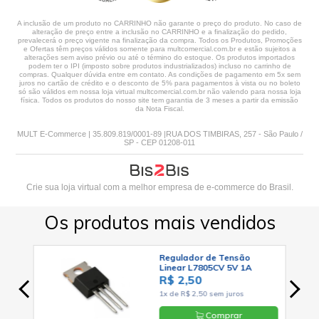
A inclusão de um produto no CARRINHO não garante o preço do produto. No caso de
alteração de preço entre a inclusão no CARRINHO e a finalização do pedido,
prevalecerá o preço vigente na finalização da compra. Todos os Produtos, Promoções
e Ofertas têm preços válidos somente para multcomercial.com.br e estão sujeitos a
alterações sem aviso prévio ou até o término do estoque. Os produtos importados
podem ter o IPI (imposto sobre produtos industrializados) incluso no carrinho de
compras. Qualquer dúvida entre em contato. As condições de pagamento em 5x sem
juros no cartão de crédito e o desconto de 5% para pagamentos à vista ou no boleto
só são válidos em nossa loja virtual multcomercial.com.br não valendo para nossa loja
física. Todos os produtos do nosso site tem garantia de 3 meses a partir da emissão
da Nota Fiscal.
MULT E-Commerce | 35.809.819/0001-89 |RUA DOS TIMBIRAS, 257 - São Paulo /
SP - CEP 01208-011
Crie sua loja virtual
com a melhor empresa de e-commerce do Brasil.
Os produtos mais vendidos
Regulador de Tensão
-220-
Linear L7805CV 5V 1A
Positivo TO-220 - Cód. Loja
R$ 2,50
03
1x de R$ 2,50 sem juros
Comprar