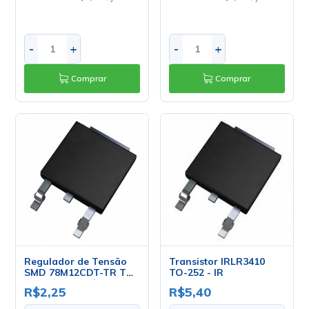
-
+
-
+
Comprar
Comprar
Regulador de Tensão
Transistor IRLR3410
SMD 78M12CDT-TR TO-
TO-252 - IR
252 DPack - Cód. Loja
R$2,25
R$5,40
5469