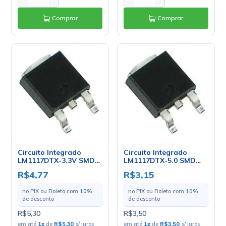
Comprar
Comprar
Circuito Integrado
Circuito Integrado
LM1117DTX-3.3V SMD
LM1117DTX-5.0 SMD
TO-252 - Cód. Loja 4172
TO-252 - Cód. Loja 5104
R$4,77
R$3,15
- NSC
- NSC
no PIX ou Boleto com
10
%
no PIX ou Boleto com
10
%
de desconto
de desconto
R$5,30
R$3,50
em até
1
x
de
R$5,30
s/ juros
em até
1
x
de
R$3,50
s/ juros