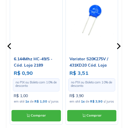
mm
6.144Mhz HC-49/S -
Varistor S20K275V /
C
Cód. Loja 2189
431KD20 Cód. Loja
U
1371
C
R$ 0,90
R$ 3,51
R
e
no PIX ou Boleto com
10
% de
no PIX ou Boleto com
10
% de
desconto
desconto
R$ 1,00
R$ 3,90
R
os
em até
1x
de
R$ 1,00
s/ juros
em até
1x
de
R$ 3,90
s/ juros
e
Comprar
Comprar