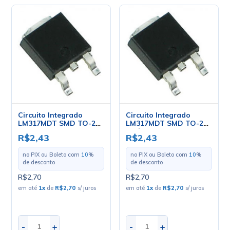
Circuito Integrado
Circuito Integrado
LM317MDT SMD TO-252
LM317MDT SMD TO-252
- ST
- Cód. Loja 4518 - ST
R$2,43
R$2,43
no PIX ou Boleto com
10
%
no PIX ou Boleto com
10
%
de desconto
de desconto
R$2,70
R$2,70
em até
1
x
de
R$2,70
s/ juros
em até
1
x
de
R$2,70
s/ juros
-
+
-
+