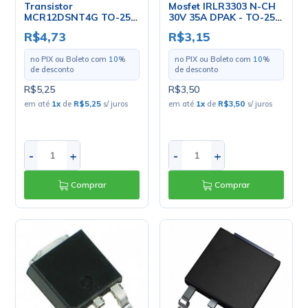
Transistor
Mosfet IRLR3303 N-CH
MCR12DSNT4G TO-252
30V 35A DPAK - TO-252
- ON
- IR
R$4,73
R$3,15
no PIX ou Boleto com
10
%
no PIX ou Boleto com
10
%
de desconto
de desconto
R$5,25
R$3,50
em até
1
x
de
R$5,25
s/ juros
em até
1
x
de
R$3,50
s/ juros
-
+
-
+
Comprar
Comprar