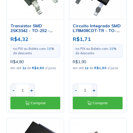
Transistor SMD
Circuito Integrado SMD
2SK3342 - TO-252 -
L78M08CDT-TR - TO-
Toshiba
252 - ST
R$4,32
R$1,71
no PIX ou Boleto com
10
%
no PIX ou Boleto com
10
%
de desconto
de desconto
R$4,80
R$1,90
em até
1
x
de
R$4,80
s/ juros
em até
1
x
de
R$1,90
s/ juros
-
+
-
+
Comprar
Comprar