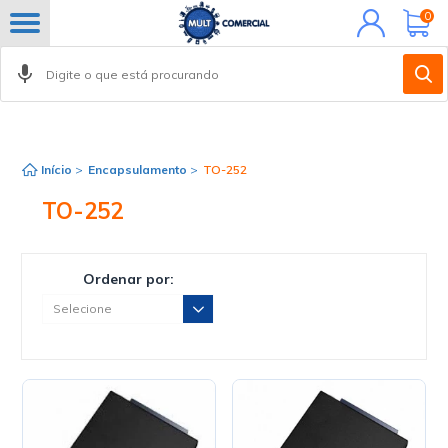
Minha
0
conta
Início
>
Encapsulamento
>
TO-252
TO-252
Ordenar por: