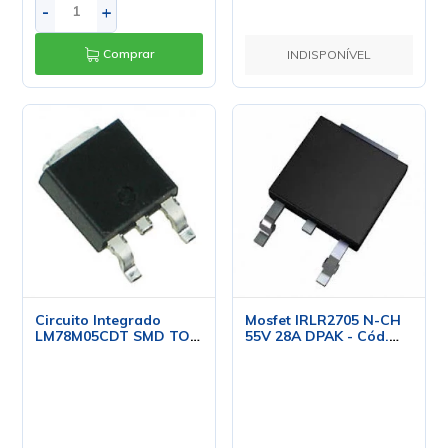
-
+
Comprar
INDISPONÍVEL
Circuito Integrado
Mosfet IRLR2705 N-CH
LM78M05CDT SMD TO-
55V 28A DPAK - Cód.
252 - NSC
Loja 5542 - TO-252-3 -
IR