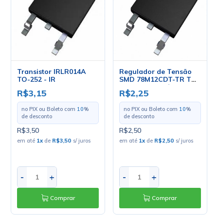
Transistor IRLR014A
Regulador de Tensão
TO-252 - IR
SMD 78M12CDT-TR TO-
252 DPack - Cód. Loja
R$3,15
R$2,25
5469
no PIX ou Boleto com
10
%
no PIX ou Boleto com
10
%
de desconto
de desconto
R$3,50
R$2,50
em até
1
x
de
R$3,50
s/ juros
em até
1
x
de
R$2,50
s/ juros
-
+
-
+
Comprar
Comprar