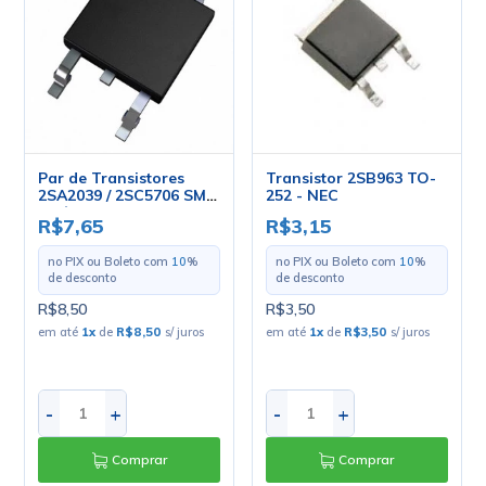
Par de Transistores
Transistor 2SB963 TO-
2SA2039 / 2SC5706 SMD
252 - NEC
- Cód. Loja 5246 -
R$7,65
R$3,15
SANYO
no PIX ou Boleto com
10
%
no PIX ou Boleto com
10
%
de desconto
de desconto
R$8,50
R$3,50
em até
1
x
de
R$8,50
s/ juros
em até
1
x
de
R$3,50
s/ juros
-
+
-
+
Comprar
Comprar