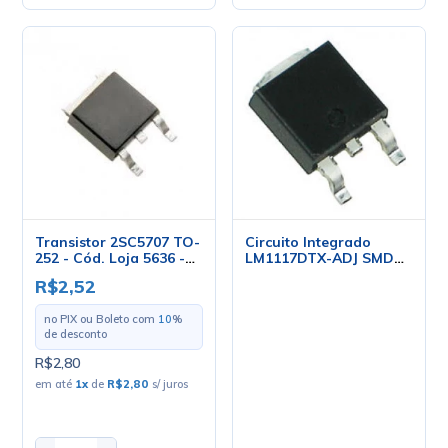
Transistor 2SC5707 TO-
Circuito Integrado
252 - Cód. Loja 5636 -
LM1117DTX-ADJ SMD
ST
TO-252 - National
R$2,52
no PIX ou Boleto com
10
%
de desconto
R$2,80
em até
1
x
de
R$2,80
s/ juros