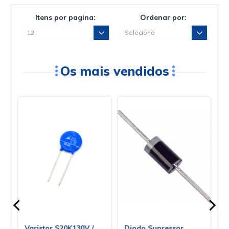
Itens por pagina:
Ordenar por:
Os mais vendidos
o
Varistor S20K130V /
Diodo Supressor
V