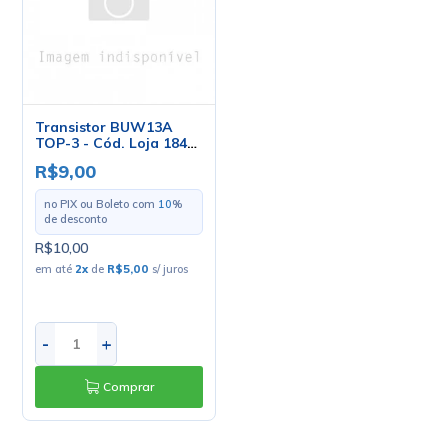
Transistor BUW13A
TOP-3 - Cód. Loja 1845
- Philips
R$9,00
no PIX ou Boleto com
10
%
de desconto
R$10,00
em até
2
x
de
R$5,00
s/ juros
-
+
Comprar