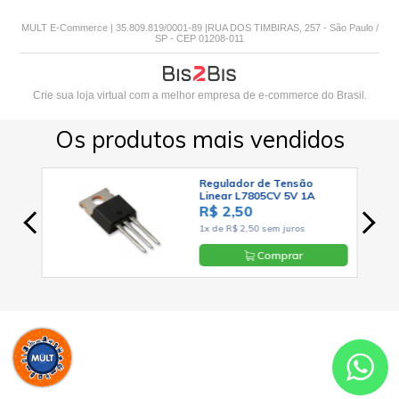
MULT E-Commerce | 35.809.819/0001-89 |RUA DOS TIMBIRAS, 257 - São Paulo /
SP - CEP 01208-011
Crie sua loja virtual
com a melhor empresa de e-commerce do Brasil.
Os produtos mais vendidos
Regulador de Tensão
Linear L7805CV 5V 1A
Positivo TO-220 - Cód. Loja
R$ 2,50
03
1x de R$ 2,50 sem juros
Comprar