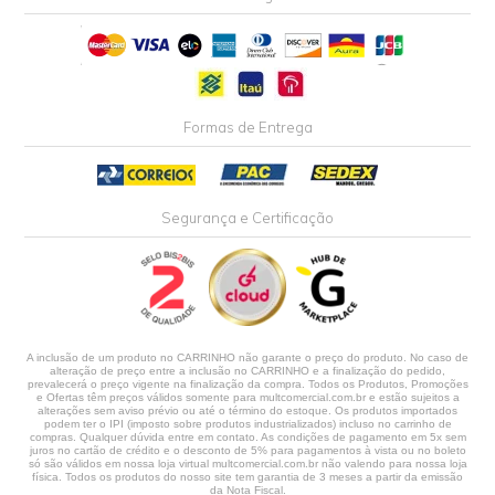
Formas de Entrega
Segurança e Certificação
A inclusão de um produto no CARRINHO não garante o preço do produto. No caso de
alteração de preço entre a inclusão no CARRINHO e a finalização do pedido,
prevalecerá o preço vigente na finalização da compra. Todos os Produtos, Promoções
e Ofertas têm preços válidos somente para multcomercial.com.br e estão sujeitos a
alterações sem aviso prévio ou até o término do estoque. Os produtos importados
podem ter o IPI (imposto sobre produtos industrializados) incluso no carrinho de
compras. Qualquer dúvida entre em contato. As condições de pagamento em 5x sem
juros no cartão de crédito e o desconto de 5% para pagamentos à vista ou no boleto
só são válidos em nossa loja virtual multcomercial.com.br não valendo para nossa loja
física. Todos os produtos do nosso site tem garantia de 3 meses a partir da emissão
da Nota Fiscal.