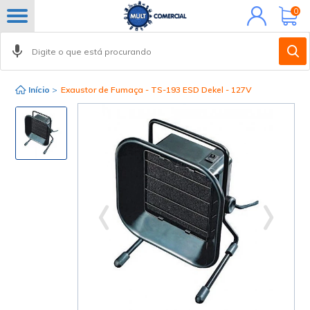
Minha
0
conta
Início
>
Exaustor de Fumaça - TS-193 ESD Dekel - 127V