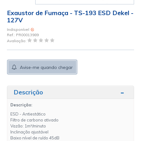
Exaustor de Fumaça - TS-193 ESD Dekel -
127V
Indisponível
Ref.:
PR00013989
Avaliação:
Avise-me quando chegar
Descrição
Descrição:
ESD - Antiestático
Filtro de carbono ativado
Vazão: 1m³/minuto
Inclinação ajustável
Baixo nível de ruído 45dB