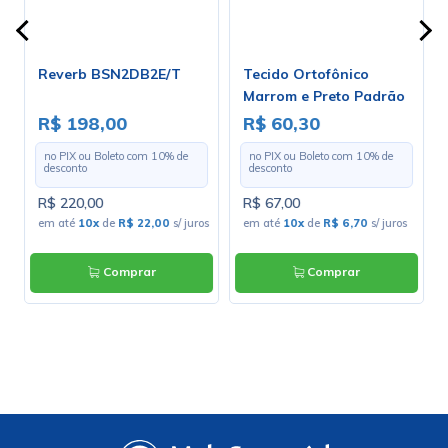
Reverb BSN2DB2E/T
Tecido Ortofônico
o
Marrom e Preto Padrão
00
203-1-10 - Largura 1,30m
R$ 198,00
R$ 60,30
- Preço por Metro
no PIX ou Boleto com
10
% de
no PIX ou Boleto com
10
% de
desconto
desconto
R$ 220,00
R$ 67,00
s
em até
10x
de
R$ 22,00
s/ juros
em até
10x
de
R$ 6,70
s/ juros
Comprar
Comprar