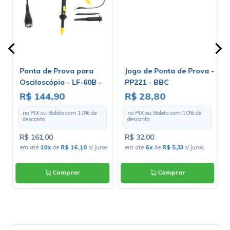
 -
Ponta de Prova para
Jogo de Ponta de Prova -
Osciloscópio - LF-60B -
PP221 - BBC
Minipa
R$ 144,90
R$ 28,80
no PIX ou Boleto com
10
% de
no PIX ou Boleto com
10
% de
desconto
desconto
R$ 161,00
R$ 32,00
em até
10x
de
R$ 16,10
s/ juros
em até
6x
de
R$ 5,33
s/ juros
Comprar
Comprar