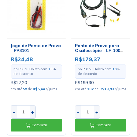
Jogo de Ponta de Prova
Ponta de Prova para
- PP3101
Osciloscópio - LF-100B
- Minipa
R$24,48
R$179,37
no PIX ou Boleto com
10
%
no PIX ou Boleto com
10
%
de desconto
de desconto
R$27,20
R$199,30
em até
5
x
de
R$5,44
s/ juros
em até
10
x
de
R$19,93
s/ juros
-
+
-
+
Comprar
Comprar