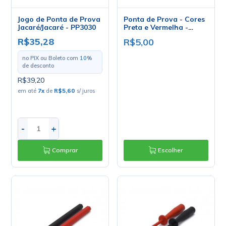
Jogo de Ponta de Prova
Ponta de Prova - Cores
Jacaré/Jacaré - PP3030
Preta e Vermelha -
JL35002 - Jiali
R$35,28
R$5,00
no PIX ou Boleto com
10
%
de desconto
R$39,20
em até
7
x
de
R$5,60
s/ juros
-
+
Comprar
Escolher