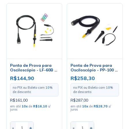
Ponta de Prova para
Ponta de Prova para
Osciloscópio - LF-60B -
Osciloscópio - PP-100 -
Minipa
Icel
R$144,90
R$258,30
no PIX ou Boleto com
10
%
no PIX ou Boleto com
10
%
de desconto
de desconto
R$161,00
R$287,00
em até
10
x
de
R$16,10
s/
em até
10
x
de
R$28,70
s/
juros
juros
-
+
-
+