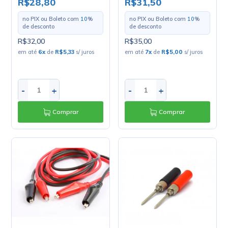
R$28,80
R$31,50
no PIX ou Boleto com
10
%
no PIX ou Boleto com
10
%
de desconto
de desconto
R$32,00
R$35,00
em até
6
x
de
R$5,33
s/ juros
em até
7
x
de
R$5,00
s/ juros
-
+
-
+
Comprar
Comprar