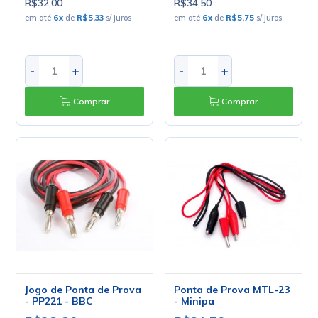
R$32,00
R$34,50
em até
6
x
de
R$5,33
s/ juros
em até
6
x
de
R$5,75
s/ juros
-
+
-
+
Comprar
Comprar
Jogo de Ponta de Prova
Ponta de Prova MTL-23
- PP221 - BBC
- Minipa