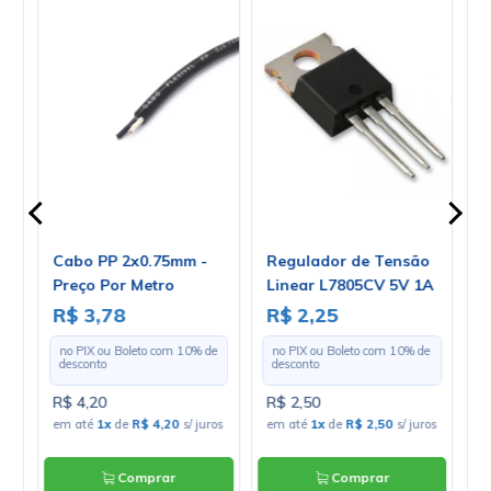
Cabo PP 2x0.75mm -
Regulador de Tensão
D
Preço Por Metro
Linear L7805CV 5V 1A
P
Positivo TO-220 - Cód.
U
R$ 3,78
R$ 2,25
R
Loja 03
L
e
no PIX ou Boleto com
10
% de
no PIX ou Boleto com
10
% de
desconto
desconto
R$ 4,20
R$ 2,50
R
os
em até
1x
de
R$ 4,20
s/ juros
em até
1x
de
R$ 2,50
s/ juros
e
Comprar
Comprar