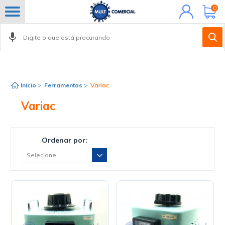
Minha
0
conta
Início
>
Ferramentas
>
Variac
Variac
Ordenar por: