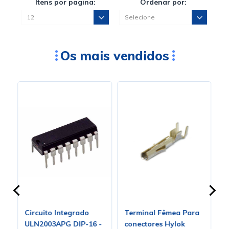
Itens por pagina:
Ordenar por:
Os mais vendidos
Circuito Integrado
Terminal Fêmea Para
C
ULN2003APG DIP-16 -
conectores Hylok
1