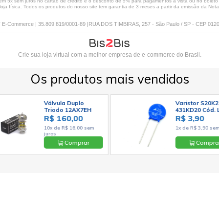
 5x sem juros no cartão de crédito e o desconto de 5% para pagamentos à vista ou no boleto só
loja física. Todos os produtos do nosso site tem garantia de 3 meses a partir da emissão da Nota 
E-Commerce | 35.809.819/0001-89 |RUA DOS TIMBIRAS, 257 - São Paulo / SP - CEP 012
Crie sua loja virtual
com a melhor empresa de e-commerce do Brasil.
Os produtos mais vendidos
Válvula Duplo
Varistor S20K2
Triodo 12AX7EH
431KD20 Cód. 
ECC83 7025 -
1371
R$ 160,00
R$ 3,90
Electro-Harmonix
10x de R$ 16,00 sem
1x de R$ 3,90 sem
juros
Comprar
Compra