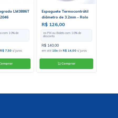
ntegrado LM3886T
Espaguete Termocontrátil
Circuit
 2046
diâmetro de 3.2mm - Rolo
MCP320
Com 100 Metros
R$ 126,00
R$ 31
eto com
10
% de
no PIX ou Boleto com
10
% de
no PIX o
desconto
desconto
R$ 140,00
R$ 35,0
R$ 7,50
s/ juros
em até
10x
de
R$ 14,00
s/ juros
em até
6
omprar
Comprar