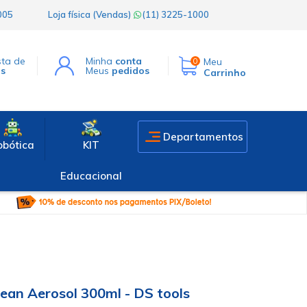
1005
Loja física (Vendas)
(11) 3225-1000
sta de
Minha
conta
Meu
0
os
Meus
pedidos
Carrinho
Departamentos
obótica
KIT
Educacional
ean Aerosol 300ml - DS tools