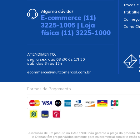
Trocas e
Alguma dúvida?
Trabalhe
E-commerce (11)
Conheça
3225-1005 | Loja
Como Ch
física (11) 3225-1000
ATENDIMENTO:
seg. a sex. das 08h30 às 17h30.
sáb. das 8h às 13h
ecommerce@multcomercial.com.br
Formas de Pagamento
A inclusão de um produto no CARRINHO não garante o preço do produto. No 
e Ofertas têm preços válidos somente para multcomercial.com.br e estão su