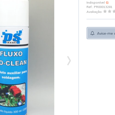
Indisponível
Ref.:
PR00013281
Avaliação:
Avise-me 