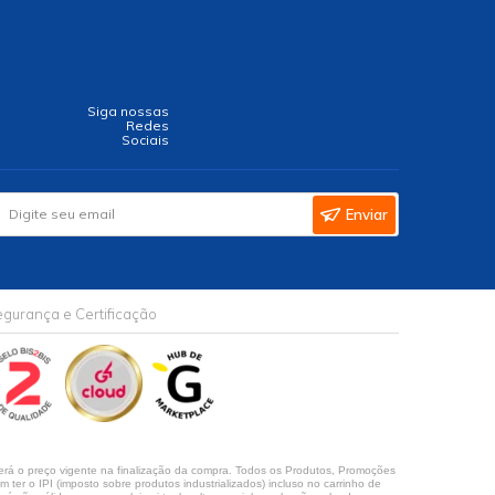
Siga nossas
Redes
Sociais
Enviar
gurança e Certificação
rá o preço vigente na finalização da compra. Todos os Produtos, Promoções
ter o IPI (imposto sobre produtos industrializados) incluso no carrinho de