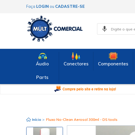
Faça
LOGIN
ou
CADASTRE-SE
Áudio
Conectores
Componentes
Parts
Início
>
Fluxo No-Clean Aerosol 300ml - DS tools