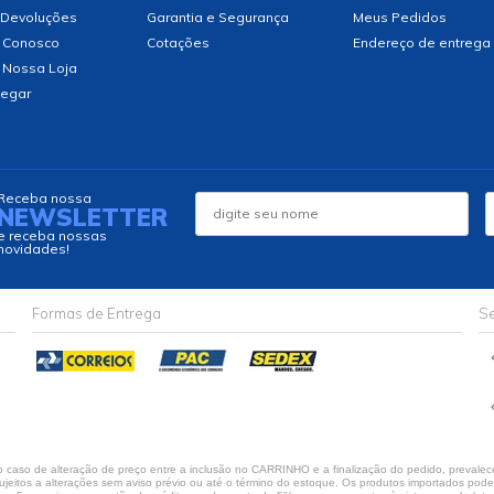
 Devoluções
Garantia e Segurança
Meus Pedidos
 Conosco
Cotações
Endereço de entrega
 Nossa Loja
egar
Receba nossa
NEWSLETTER
e receba nossas
novidades!
Formas de Entrega
Se
caso de alteração de preço entre a inclusão no CARRINHO e a finalização do pedido, prevalece
jeitos a alterações sem aviso prévio ou até o término do estoque. Os produtos importados podem 