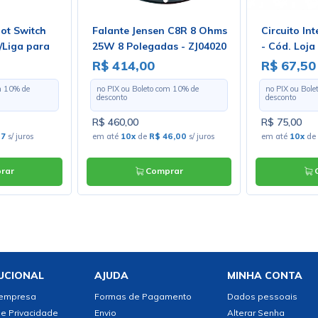
ot Switch
Falante Jensen C8R 8 Ohms
Circuito I
/Liga para
25W 8 Polegadas - ZJ04020
- Cód. Loja
S-24-202
R$ 414,00
R$ 67,50
m
10
% de
no PIX ou Boleto com
10
% de
no PIX ou Bol
desconto
desconto
R$ 460,00
R$ 75,00
67
s/ juros
em até
10x
de
R$ 46,00
s/ juros
em até
10x
de
rar
Comprar
C
UCIONAL
AJUDA
MINHA CONTA
 empresa
Formas de Pagamento
Dados pessoais
de Privacidade
Envio
Alterar Senha