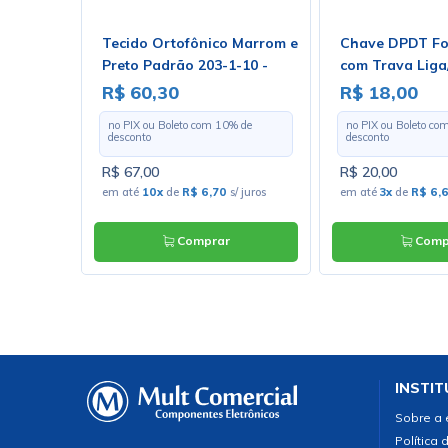
T
Tecido Ortofônico Marrom e
Chave DPDT Fo
Preto Padrão 203-1-10 -
com Trava Liga
Largura 1,30m - Preço por
Solda Fio - PB
R$ 60,30
R$ 18,00
Metro
 de
no PIX ou Boleto com
10
% de
no PIX ou Boleto co
desconto
desconto
R$ 67,00
R$ 20,00
s/ juros
em até
10x
de
R$ 6,70
s/ juros
em até
3x
de
R$ 6,
Comprar
Comp
INSTIT
Sobre a
Política 