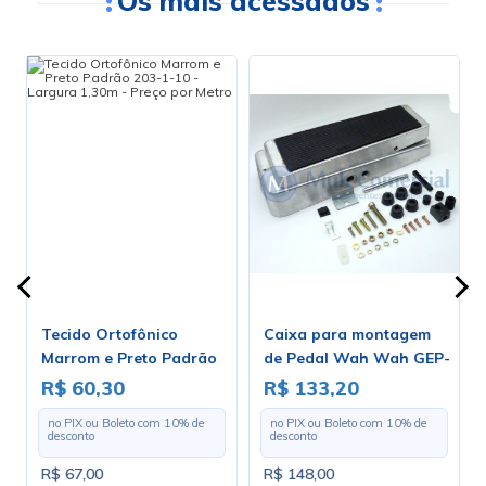
Os mais acessados
Tecido Ortofônico
Caixa para montagem
Marrom e Preto Padrão
de Pedal Wah Wah GEP-
203-1-10 - Largura 1,30m
2
R$ 60,30
R$ 133,20
v
- Preço por Metro
no PIX ou Boleto com
10
% de
no PIX ou Boleto com
10
% de
desconto
desconto
R$ 67,00
R$ 148,00