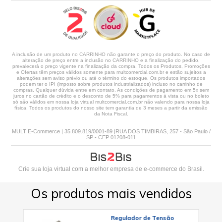
A inclusão de um produto no CARRINHO não garante o preço do produto. No caso de
alteração de preço entre a inclusão no CARRINHO e a finalização do pedido,
prevalecerá o preço vigente na finalização da compra. Todos os Produtos, Promoções
e Ofertas têm preços válidos somente para multcomercial.com.br e estão sujeitos a
alterações sem aviso prévio ou até o término do estoque. Os produtos importados
podem ter o IPI (imposto sobre produtos industrializados) incluso no carrinho de
compras. Qualquer dúvida entre em contato. As condições de pagamento em 5x sem
juros no cartão de crédito e o desconto de 5% para pagamentos à vista ou no boleto
só são válidos em nossa loja virtual multcomercial.com.br não valendo para nossa loja
física. Todos os produtos do nosso site tem garantia de 3 meses a partir da emissão
da Nota Fiscal.
MULT E-Commerce | 35.809.819/0001-89 |RUA DOS TIMBIRAS, 257 - São Paulo /
SP - CEP 01208-011
Crie sua loja virtual
com a melhor empresa de e-commerce do Brasil.
Os produtos mais vendidos
Regulador de Tensão