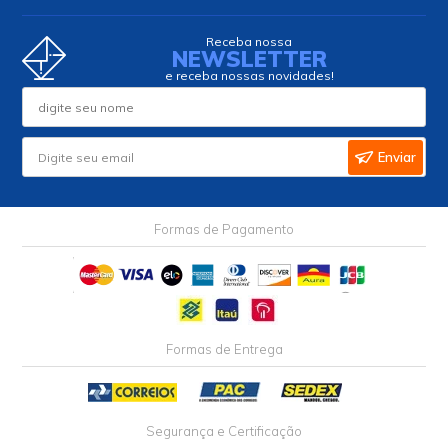
Receba nossa
NEWSLETTER
e receba nossas novidades!
Enviar
Formas de Pagamento
Formas de Entrega
Segurança e Certificação