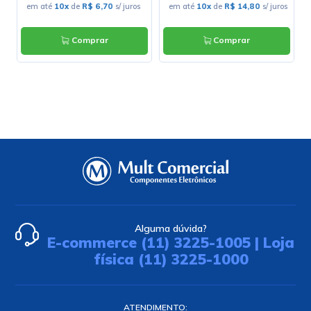
em até
10x
de
R$ 6,70
s/ juros
em até
10x
de
R$ 14,80
s/ juros
Comprar
Comprar
Alguma dúvida?
E-commerce (11) 3225-1005 | Loja
física (11) 3225-1000
ATENDIMENTO: