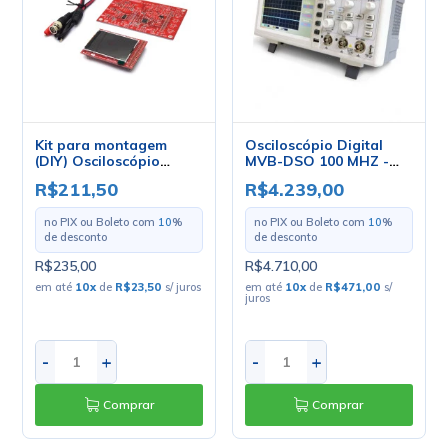
Kit para montagem
Osciloscópio Digital
(DIY) Osciloscópio
MVB-DSO 100 MHZ -
Digital - DS0138
Minipa
R$211,50
R$4.239,00
no PIX ou Boleto com
10
%
no PIX ou Boleto com
10
%
de desconto
de desconto
R$235,00
R$4.710,00
em até
10
x
de
R$23,50
s/ juros
em até
10
x
de
R$471,00
s/
juros
-
+
-
+
Comprar
Comprar