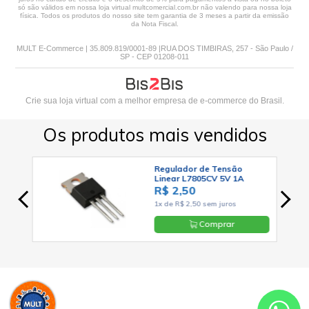
só são válidos em nossa loja virtual multcomercial.com.br não valendo para nossa loja
física. Todos os produtos do nosso site tem garantia de 3 meses a partir da emissão
da Nota Fiscal.
MULT E-Commerce | 35.809.819/0001-89 |RUA DOS TIMBIRAS, 257 - São Paulo /
SP - CEP 01208-011
Crie sua loja virtual
com a melhor empresa de e-commerce do Brasil.
Os produtos mais vendidos
N4148
Regulador de Tensão
Linear L7805CV 5V 1A
Positivo TO-220 - Cód. Loja
R$ 2,50
03
1x de R$ 2,50 sem juros
Comprar