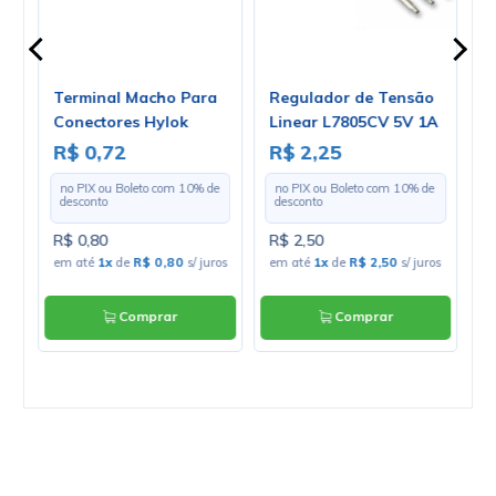
ilm
Terminal Macho Para
Regulador de Tensão
V
Conectores Hylok
Linear L7805CV 5V 1A
1
Fêmea LW6353TM12R -
Positivo TO-220 - Cód.
E
R$ 0,72
R$ 2,25
R
Cód. LW6353TM12R -
Loja 03
e
no PIX ou Boleto com
10
% de
no PIX ou Boleto com
10
% de
Unitário
desconto
desconto
R$ 0,80
R$ 2,50
R
os
em até
1x
de
R$ 0,80
s/ juros
em até
1x
de
R$ 2,50
s/ juros
e
ju
Comprar
Comprar