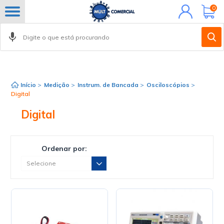
Minha
0
conta
Início
>
Medição
>
Instrum. de Bancada
>
Osciloscópios
>
Digital
Digital
Ordenar por: