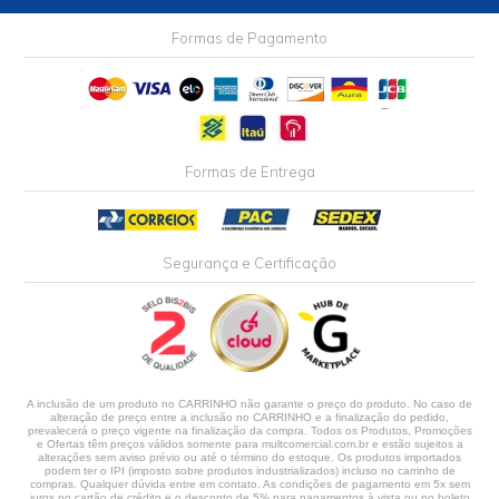
Formas de Pagamento
Formas de Entrega
Segurança e Certificação
A inclusão de um produto no CARRINHO não garante o preço do produto. No caso de
alteração de preço entre a inclusão no CARRINHO e a finalização do pedido,
prevalecerá o preço vigente na finalização da compra. Todos os Produtos, Promoções
e Ofertas têm preços válidos somente para multcomercial.com.br e estão sujeitos a
alterações sem aviso prévio ou até o término do estoque. Os produtos importados
podem ter o IPI (imposto sobre produtos industrializados) incluso no carrinho de
compras. Qualquer dúvida entre em contato. As condições de pagamento em 5x sem
juros no cartão de crédito e o desconto de 5% para pagamentos à vista ou no boleto