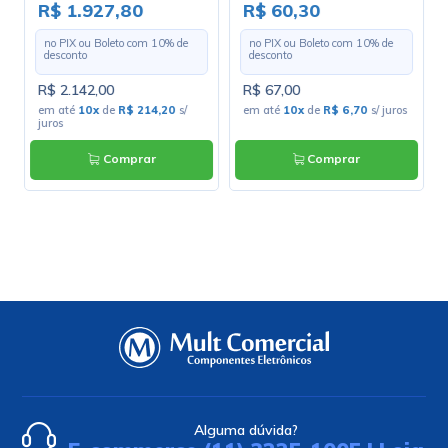
00
Marshall
203-1-10 - Largura 1,30m
R$ 1.927,80
R$ 60,30
- Preço por Metro
no PIX ou Boleto com
10
% de
no PIX ou Boleto com
10
% de
desconto
desconto
R$ 2.142,00
R$ 67,00
s
em até
10x
de
R$ 214,20
s/
em até
10x
de
R$ 6,70
s/ juros
juros
Comprar
Comprar
Alguma dúvida?