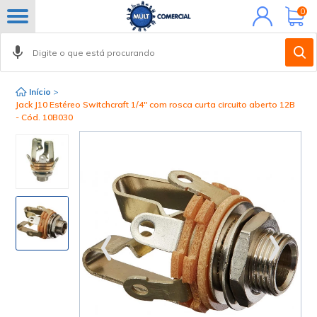
Minha
0
conta
Início
>
Jack J10 Estéreo Switchcraft 1/4" com rosca curta circuito aberto 12B
- Cód. 10B030