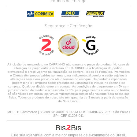
Formas de Entrega
Segurança e Certificação
A inclusão de um produto no CARRINHO não garante o preço do produto. No caso de
alteração de preço entre a inclusão no CARRINHO e a finalização do pedido,
prevalecerá o preço vigente na finalização da compra. Todos os Produtos, Promoções
e Ofertas têm preços válidos somente para multcomercial.com.br e estão sujeitos a
alterações sem aviso prévio ou até o término do estoque. Os produtos importados
podem ter o IPI (imposto sobre produtos industrializados) incluso no carrinho de
compras. Qualquer dúvida entre em contato. As condições de pagamento em 5x sem
juros no cartão de crédito e o desconto de 5% para pagamentos à vista ou no boleto
só são válidos em nossa loja virtual multcomercial.com.br não valendo para nossa loja
física. Todos os produtos do nosso site tem garantia de 3 meses a partir da emissão
da Nota Fiscal.
MULT E-Commerce | 35.809.819/0001-89 |RUA DOS TIMBIRAS, 257 - São Paulo /
SP - CEP 01208-011
Crie sua loja virtual
com a melhor empresa de e-commerce do Brasil.