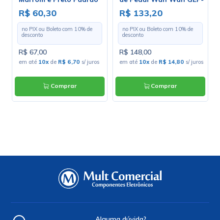
203-1-10 - Largura 1,30m
2
R$ 60,30
R$ 133,20
- Preço por Metro
no PIX ou Boleto com
10
% de
no PIX ou Boleto com
10
% de
desconto
desconto
R$ 67,00
R$ 148,00
s
em até
10x
de
R$ 6,70
s/ juros
em até
10x
de
R$ 14,80
s/ juros
Comprar
Comprar
Alguma dúvida?