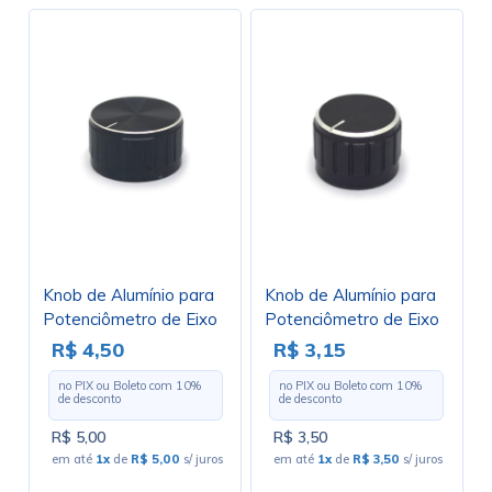
Knob de Alumínio para
Knob de Alumínio para
Potenciômetro de Eixo
Potenciômetro de Eixo
Estriado - A32x17 -
Estriado - A23x17 -
R$ 4,50
R$ 3,15
Preto
Preto
no PIX ou Boleto com
10
%
no PIX ou Boleto com
10
%
de desconto
de desconto
R$ 5,00
R$ 3,50
em até
1x
de
R$ 5,00
s/ juros
em até
1x
de
R$ 3,50
s/ juros