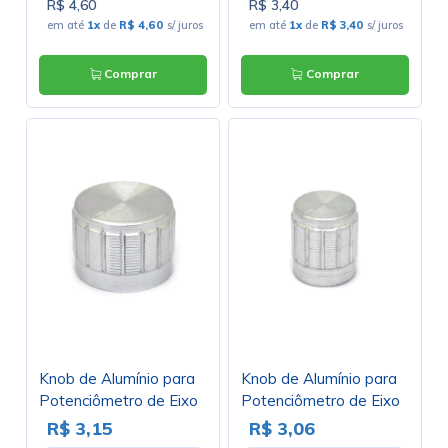
R$ 4,60
R$ 3,40
em até
1x
de
R$ 4,60
s/ juros
em até
1x
de
R$ 3,40
s/ juros
Comprar
Comprar
Knob de Alumínio para
Knob de Alumínio para
Potenciômetro de Eixo
Potenciômetro de Eixo
Estriado - B23x17 -
Estriado - B15x17 -
R$ 3,15
R$ 3,06
Cromado
Cromado