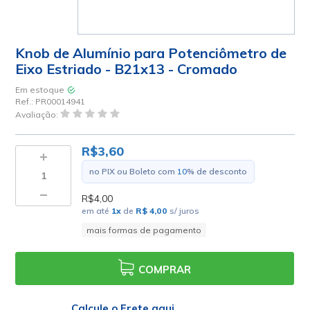
Knob de Alumínio para Potenciômetro de
Eixo Estriado - B21x13 - Cromado
Em estoque
Ref.:
PR00014941
Avaliação:
R$3,60
no PIX ou Boleto com
10
% de desconto
R$4,00
em até
1
x
de
R$ 4,00
s/ juros
mais formas de pagamento
COMPRAR
Calcule o Frete aqui