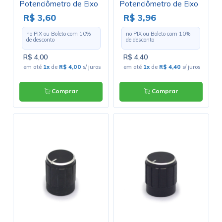
Potenciômetro de Eixo
Potenciômetro de Eixo
Estriado - A21x13 -
Estriado - B17x17 -
R$ 3,60
R$ 3,96
Preto
Cromado
no PIX ou Boleto com
10
%
no PIX ou Boleto com
10
%
de desconto
de desconto
R$ 4,00
R$ 4,40
em até
1x
de
R$ 4,00
s/ juros
em até
1x
de
R$ 4,40
s/ juros
Comprar
Comprar