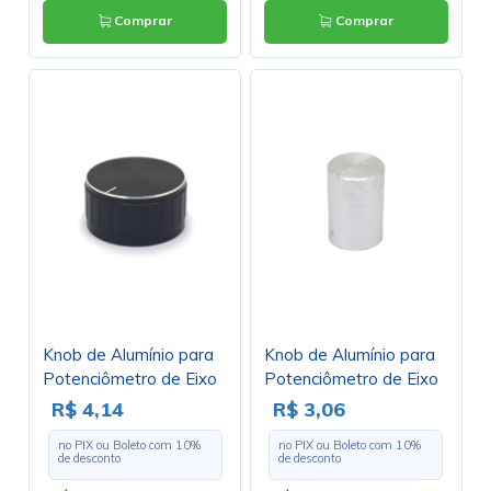
Comprar
Comprar
Knob de Alumínio para
Knob de Alumínio para
Potenciômetro de Eixo
Potenciômetro de Eixo
Estriado - A30x17 -
Estriado - B10X15 -
R$ 4,14
R$ 3,06
Preto
Cromado
no PIX ou Boleto com
10
%
no PIX ou Boleto com
10
%
de desconto
de desconto