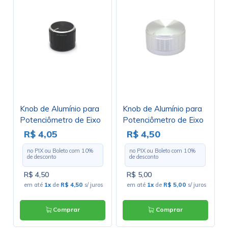
Knob de Alumínio para
Knob de Alumínio para
Potenciômetro de Eixo
Potenciômetro de Eixo
Estriado - A21x17 -
Estriado - B32x17 -
R$ 4,05
R$ 4,50
Preto
Cromado
no PIX ou Boleto com
10
%
no PIX ou Boleto com
10
%
de desconto
de desconto
R$ 4,50
R$ 5,00
em até
1x
de
R$ 4,50
s/ juros
em até
1x
de
R$ 5,00
s/ juros
Comprar
Comprar