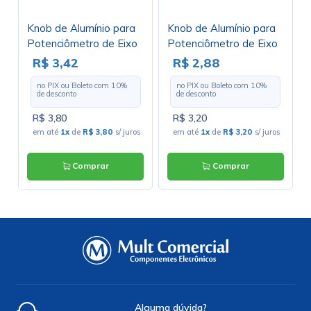
Knob de Alumínio para
Knob de Alumínio para
Potenciômetro de Eixo
Potenciômetro de Eixo
Estriado - A13x17 -
Estriado - A15x17 -
R$ 3,42
R$ 2,88
Preto
Preto
no PIX ou Boleto com
10
%
no PIX ou Boleto com
10
%
de desconto
de desconto
R$ 3,80
R$ 3,20
em até
1x
de
R$ 3,80
s/ juros
em até
1x
de
R$ 3,20
s/ juros
Comprar
Comprar
Alguma dúvida?