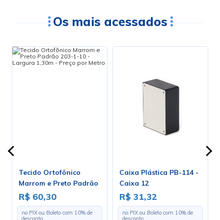
Os mais acessados
Tecido Ortofônico
Caixa Plástica PB-114 -
Marrom e Preto Padrão
Caixa 12
203-1-10 - Largura 1,30m
R$ 60,30
R$ 31,32
- Preço por Metro
no PIX ou Boleto com
10
% de
no PIX ou Boleto com
10
% de
desconto
desconto