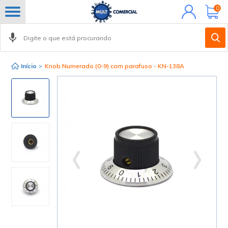
Minha
0
conta
Início
>
Knob Numerado (0-9) com parafuso - KN-138A