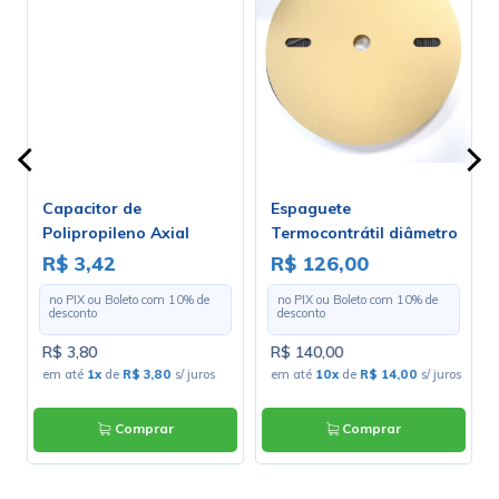
Capacitor de
Espaguete
Polipropileno Axial
Termocontrátil diâmetro
22KPF/630V - Série
de 3.2mm - Rolo Com 100
R$ 3,42
R$ 126,00
B32232 - EPCOS
Metros
no PIX ou Boleto com
10
% de
no PIX ou Boleto com
10
% de
desconto
desconto
R$ 3,80
R$ 140,00
em até
1x
de
R$ 3,80
s/ juros
em até
10x
de
R$ 14,00
s/ juros
Comprar
Comprar