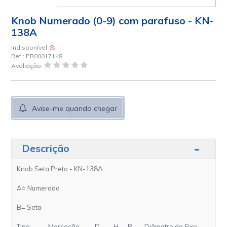
Knob Numerado (0-9) com parafuso - KN-
138A
Indisponível
Ref.:
PR00017148
Avaliação:
Avise-me quando chegar
Descrição
Knob Seta Preto - KN-138A
A= Numerado
B= Seta

Tipo           
 Marcação          
D        
 H      
B        
Diâmetro do Eixo