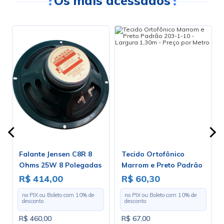
Os mais acessados
Falante Jensen C8R 8
Tecido Ortofônico
Ohms 25W 8 Polegadas
Marrom e Preto Padrão
- ZJ04020
203-1-10 - Largura 1,30m
R$ 414,00
R$ 60,30
- Preço por Metro
no PIX ou Boleto com
10
% de
no PIX ou Boleto com
10
% de
desconto
desconto
R$ 460,00
R$ 67,00