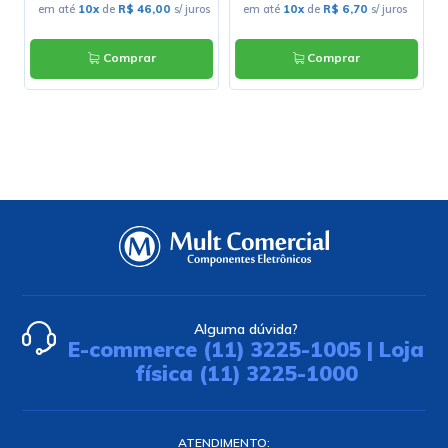
s
em até
10x
de
R$ 46,00
s/ juros
em até
10x
de
R$ 6,70
s/ juros
Comprar
Comprar
Alguma dúvida?
E-commerce (11) 3225-1005 | Loja
física (11) 3225-1000
ATENDIMENTO: