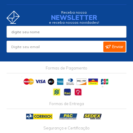
Receba nossa
NEWSLETTER
e receba nossas novidades!
Enviar
Formas de Pagamento
Formas de Entrega
Segurança e Certificação