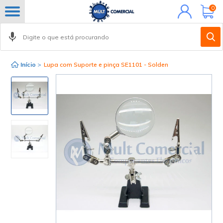
Minha
0
conta
Início
>
Lupa com Suporte e pinça SE1101 - Solden