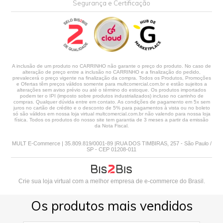
Segurança e Certificação
A inclusão de um produto no CARRINHO não garante o preço do produto. No caso de
alteração de preço entre a inclusão no CARRINHO e a finalização do pedido,
prevalecerá o preço vigente na finalização da compra. Todos os Produtos, Promoções
e Ofertas têm preços válidos somente para multcomercial.com.br e estão sujeitos a
alterações sem aviso prévio ou até o término do estoque. Os produtos importados
podem ter o IPI (imposto sobre produtos industrializados) incluso no carrinho de
compras. Qualquer dúvida entre em contato. As condições de pagamento em 5x sem
juros no cartão de crédito e o desconto de 5% para pagamentos à vista ou no boleto
só são válidos em nossa loja virtual multcomercial.com.br não valendo para nossa loja
física. Todos os produtos do nosso site tem garantia de 3 meses a partir da emissão
da Nota Fiscal.
MULT E-Commerce | 35.809.819/0001-89 |RUA DOS TIMBIRAS, 257 - São Paulo /
SP - CEP 01208-011
Crie sua loja virtual
com a melhor empresa de e-commerce do Brasil.
Os produtos mais vendidos