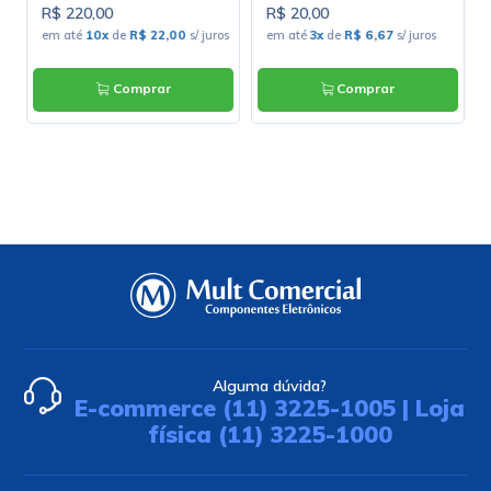
R$ 220,00
R$ 20,00
s
em até
10x
de
R$ 22,00
s/ juros
em até
3x
de
R$ 6,67
s/ juros
Comprar
Comprar
Alguma dúvida?
E-commerce (11) 3225-1005 | Loja
física (11) 3225-1000