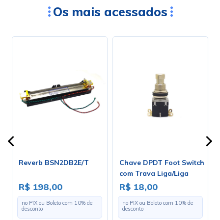
Os mais acessados
Reverb BSN2DB2E/T
Chave DPDT Foot Switch
-
com Trava Liga/Liga
para Solda Fio - PBS-24-
R$ 198,00
R$ 18,00
202
no PIX ou Boleto com
10
% de
no PIX ou Boleto com
10
% de
desconto
desconto